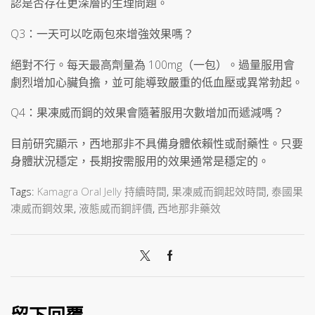
認是否存在更深層的生理問題。
Q3：一天可以吃兩包來增強效果嗎？
絕對不行。每天最高劑量為 100mg（一包）。過量服用會
劇烈增加心臟負擔，並可能導致嚴重的低血壓或異常勃起。
Q4：果凍威而鋼的效果會隨著服用次數增加而遞減嗎？
目前研究顯示，西地那非不具備身體依賴性或耐藥性。只要
身體狀況穩定，長期按需服用的效果通常是穩定的。
Tags:
Kamagra Oral Jelly 持續時間
,
果凍威而鋼起效時間
,
泰國果
凍威而鋼效果
,
液態威而鋼評價
,
西地那非藥效