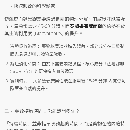
一、快速起效的科學秘密
傳統威而鋼藥錠需要經過胃部的物理分解、崩散後才能被吸
收，這通常需要 45-60 分鐘。而
泰國果凍威而鋼
的優勢在於
其生物利用度 (Bioavailability) 的提升。
液態吸收路徑： 藥物以果凍狀進入體內，部分成分在口腔黏
膜與食道即可開始微量吸收。
縮短消化時間： 由於不需要崩散過程，核心成分「西地那非
(Sildenafil)」能更快進入血液循環。
實測時間： 大多數健康男性能在服用後 15-25 分鐘 內感覺到
陰莖充血感的提升。
二、 藥效持續時間：你能戰鬥多久？
「持續時間」並非指單次勃起的時間，而是藥物在體內維持