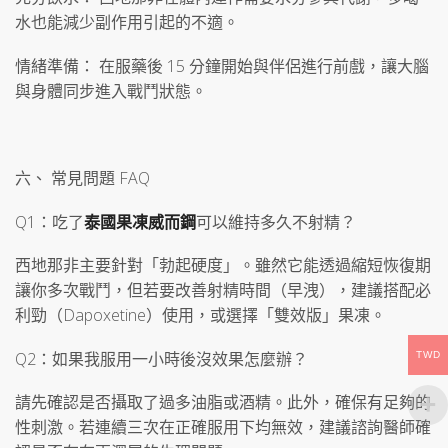
水也能減少副作用引起的不適。
情緒準備： 在服藥後 15 分鐘開始與伴侶進行前戲，讓大腦
與身體同步進入戰鬥狀態。
六、 常見問題 FAQ
Q1：吃了
泰國果凍威而鋼
可以維持多久不射精？
西地那非主要針對「勃起硬度」。雖然它能透過縮短恢復期
讓你多次戰鬥，但若要改善射精時間（早洩），建議搭配必
利勁（Dapoxetine）使用，或選擇「雙效版」果凍。
Q2：如果我服用一小時後沒效果怎麼辦？
TWD
請先確認是否攝取了過多油脂或酒精。此外，確保有足夠的
性刺激。若連續三次在正確服用下均無效，建議諮詢醫師確