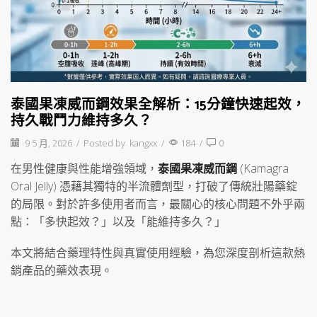
泰國果凍威而鋼效果全解析：15分鐘快速起效，
持久戰鬥力維持多久？
9 5 月, 2026
/
Posted by
kangxx
/
184
/
0
在男性健康與性能增強領域，
泰國果凍威而鋼
(Kamagra
Oral Jelly) 憑藉其獨特的半流體劑型，打破了傳統壯陽藥錠
的局限。對於許多使用者而言，最關心的核心問題不外乎兩
點：「多快起效？」以及「能維持多久？」
本文將結合藥理特性與真實使用經驗，為您深度剖析這款熱
銷產品的藥效表現。