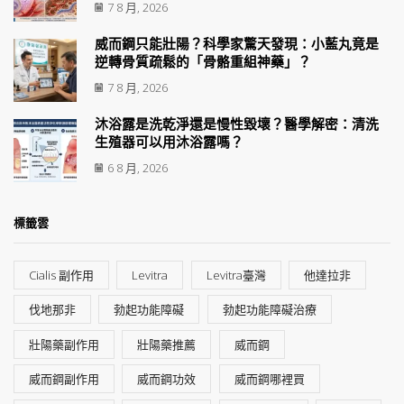
7 8 月, 2026
威而鋼只能壯陽？科學家驚天發現：小藍丸竟是
逆轉骨質疏鬆的「骨骼重組神藥」？
7 8 月, 2026
沐浴露是洗乾淨還是慢性毀壞？醫學解密：清洗
生殖器可以用沐浴露嗎？
6 8 月, 2026
標籤雲
Cialis 副作用
Levitra
Levitra臺灣
他達拉非
伐地那非
勃起功能障礙
勃起功能障礙治療
壯陽藥副作用
壯陽藥推薦
威而鋼
威而鋼副作用
威而鋼功效
威而鋼哪裡買