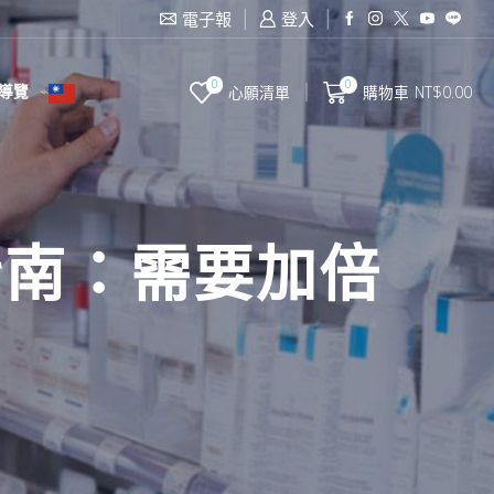
電子報
登入
0
0
導覽
心願清單
購物車
NT$
0.00
指南：需要加倍