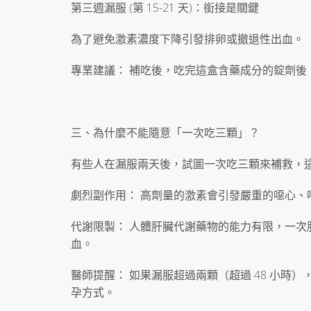
第三週漏服 (第 15-21 天)：銜接是關鍵
為了避免激素濃度下降引發排卵或撤退性出血。
專業建議： 補吃後，吃完這盒含藥成分的錠劑後
三、為什麼不能隨意「一次吃三顆」？
有些人在漏服兩天後，試圖一次吃三顆來補救，
劇烈副作用： 高劑量的激素會引發嚴重的噁心、
代謝限製： 人體肝臟代謝藥物的能力有限，一
血。
醫師提醒： 如果漏服超過兩顆（超過 48 小
孕方式。