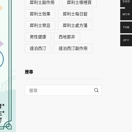
犀利士副作用
犀利士哪裡買
SGD
犀利士效果
犀利士每日錠
MYR
犀利士禁忌
犀利士處方箋
THB
男性健康
西地那非
JPY
達泊西汀
達泊西汀副作用
搜尋
SEARCH