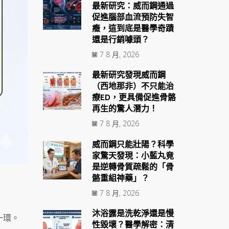
最新研究：威而鋼通過
促進腦部血流預防失智
癥，這到底是醫學奇蹟
還是行銷噱頭？
7 8 月, 2026
最新研究發現威而鋼
（西地那非）不只能治
療ED，更具備促進骨骼
再生的驚人潛力！
7 8 月, 2026
威而鋼只能壯陽？科學
家驚天發現：小藍丸竟
是逆轉骨質疏鬆的「骨
骼重組神藥」？
7 8 月, 2026
沐浴露是洗乾淨還是慢
一環。
性毀壞？醫學解密：清