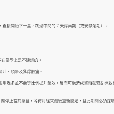
，直接開始下一盒，跳過中間的 7 天停藥期（或安慰劑期）。
這在醫學上是不建議的。
嘔吐、頭暈及乳房脹痛。
次服用過多並不能等比例提升藥效，反而可能造成賀爾蒙紊亂導致
時），應停止當前藥盒，等待月經來潮後重新開始，且此期間必須採