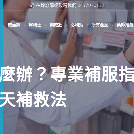
滿2000台幣免運費
威而鋼
犀利士
樂威壯
必利勁
所有產品
藥師推薦
麼辦？專業補服
天補救法