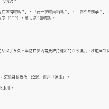
」的情況。
現在該補吃嗎？」、「要一次吃兩顆嗎？」、「會不會懷孕？」
序（SOP），幫助您冷靜應對。
間點過了多久。藥物在體內需要維持穩定的血液濃度，才能達到
內），這通常被視為「延遲」而非「漏服」。
間服用。