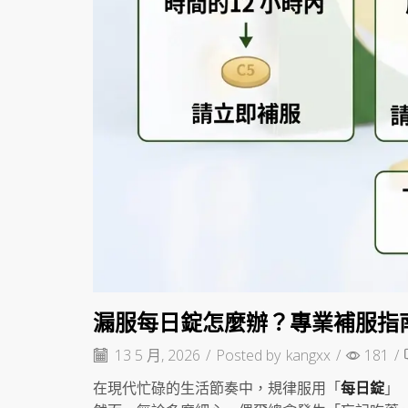
漏服每日錠怎麼辦？專業補服指
13 5 月, 2026
/
Posted by
kangxx
/
181
/
在現代忙碌的生活節奏中，規律服用「
每日錠
」