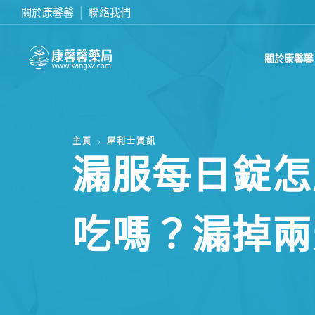
關於康馨馨
聯絡我們
在線訂購或致電我們 0437070132
關於康馨馨
主頁
犀利士資訊
漏服每日錠怎
吃嗎？漏掉兩