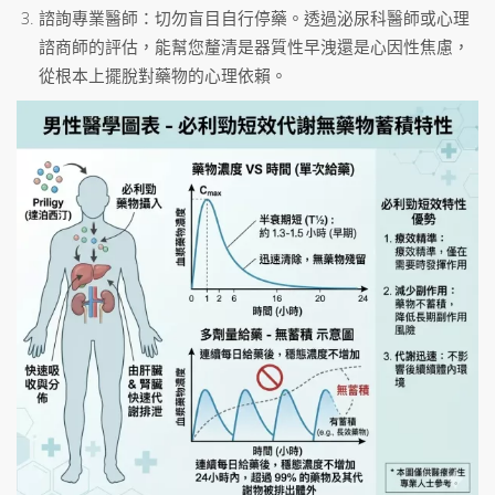
諮詢專業醫師：切勿盲目自行停藥。透過泌尿科醫師或心理
諮商師的評估，能幫您釐清是器質性早洩還是心因性焦慮，
從根本上擺脫對藥物的心理依賴。