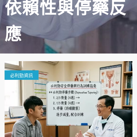
依賴性與停藥反
應
必利勁資訊