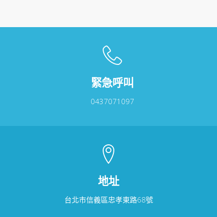
緊急呼叫
0437071097
地址
台北市信義區忠孝東路68號