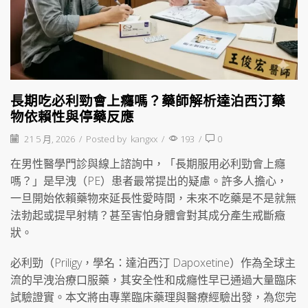
長期吃必利勁會上癮嗎？藥師解析達泊西汀藥
物依賴性與停藥反應
21 5 月, 2026
/
Posted by
kangxx
/
193
/
0
在男性醫學門診與線上諮詢中，「長期服用必利勁會上癮
嗎？」是早洩（PE）患者最常提出的疑慮。許多人擔心，
一旦開始依賴藥物來延長性愛時間，未來不吃藥是不是就無
法勃起或提早射精？甚至害怕身體會對其成分產生戒斷癥
狀。
必利勁（Priligy，學名：達泊西汀 Dapoxetine）作為全球主
流的早洩治療口服藥，其安全性和成癮性早已通過大量臨床
試驗證實。本文將由專業臨床藥理與醫療經驗出發，為您完