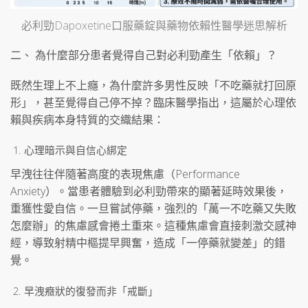
必利勁Dapoxetine口服藥錠與藥物依賴性醫學迷思解析
二、 為什麼部分患者覺得自己對必利勁產生「依賴」？
既然生理上不上癮，為什麼許多男性反映「不吃藥就打回原
形」，甚至覺得自己停不掉？臨床醫學指出，這屬於心理依
賴與疾病本身特質的交織結果：
心理暗示與自信心綁定
早洩往往伴隨著高度的表現焦慮（Performance
Anxiety）。當患者體驗到必利勁帶來的顯著延時效果後，
重獲性愛自信。一旦嘗試停藥，強烈的「萬一不吃藥又失敗
怎麼辦」的焦慮感會捲土重來。這種焦慮會直接刺激交感神
經，導致射精中樞提早興奮，造成「一停藥就變差」的錯
覺。
早洩癥狀的復發而非「戒斷」