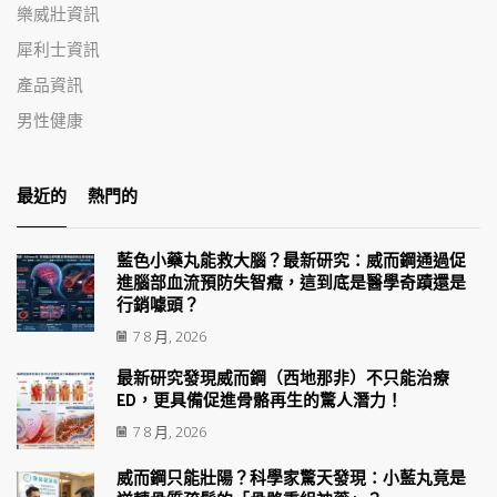
樂威壯資訊
犀利士資訊
產品資訊
男性健康
最近的
熱門的
藍色小藥丸能救大腦？最新研究：威而鋼通過促
進腦部血流預防失智癥，這到底是醫學奇蹟還是
行銷噱頭？
7 8 月, 2026
最新研究發現威而鋼（西地那非）不只能治療
ED，更具備促進骨骼再生的驚人潛力！
7 8 月, 2026
威而鋼只能壯陽？科學家驚天發現：小藍丸竟是