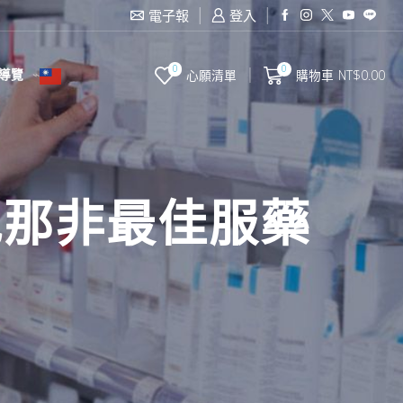
電子報
登入
0
0
導覽
心願清單
購物車
NT$
0.00
地那非最佳服藥