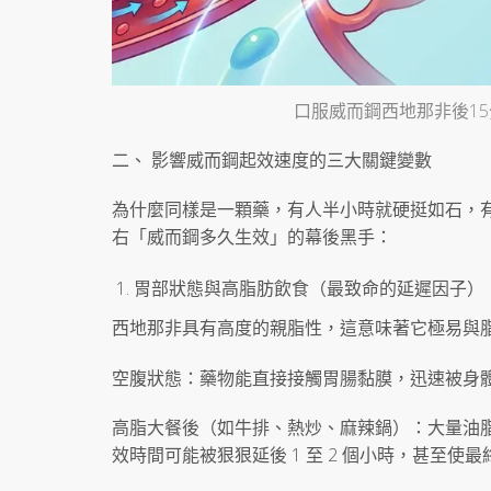
口服威而鋼西地那非後1
二、 影響威而鋼起效速度的三大關鍵變數
為什麼同樣是一顆藥，有人半小時就硬挺如石，
右「威而鋼多久生效」的幕後黑手：
胃部狀態與高脂肪飲食（最致命的延遲因子）
西地那非具有高度的親脂性，這意味著它極易與
空腹狀態：藥物能直接接觸胃腸黏膜，迅速被身體
高脂大餐後（如牛排、熱炒、麻辣鍋）：大量油
效時間可能被狠狠延後 1 至 2 個小時，甚至使