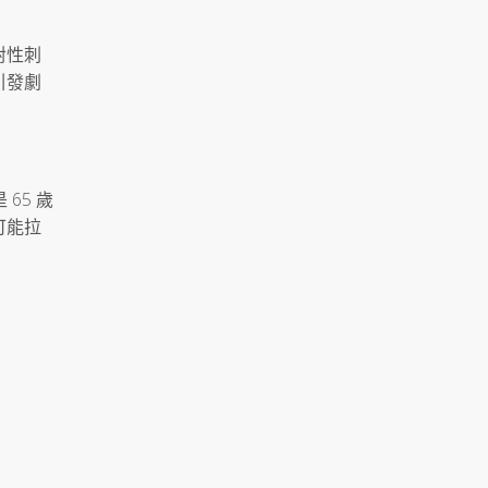
對性刺
引發劇
65 歲
可能拉