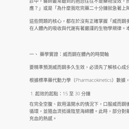
診中，醫師最常聽到的抱怨往往不是藥物沒效，
應？」或是「為什麼我吃完藥二十分鐘就急著上
這些問題的核心，都在於沒有正確掌握「威而鋼
在人體內的吸收與代謝有著嚴謹的生物學規律。
一、 藥學實證：威而鋼在體內的時間軸
要精準預測威而鋼多久生效，必須先了解核心成分西地
根據標準藥代動力學（Pharmacokinetics）數據
起效的起點：15 至 30 分鐘
在完全空腹、飲用溫開水的情況下，口服威而鋼後大
循環，並隨血流抵達陰莖海綿體。此時，部分對
充血的熱感。