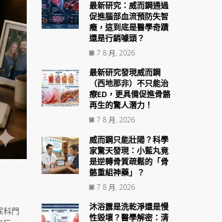
最新研究：威而鋼通過
促進腦部血流預防失智
癥，這到底是醫學奇蹟
還是行銷噱頭？
7 8 月, 2026
最新研究發現威而鋼
（西地那非）不只能治
療ED，更具備促進骨骼
再生的驚人潛力！
7 8 月, 2026
威而鋼只能壯陽？科學
家驚天發現：小藍丸竟
是逆轉骨質疏鬆的「骨
骼重組神藥」？
7 8 月, 2026
沐浴露是洗乾淨還是慢
尿科門
性毀壞？醫學解密：清