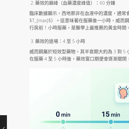
藥效的巔峰（血藥濃度峰值）：60 分鐘
臨床數據顯示，西地那非在血液中的濃度，通常會在
$T_{max}$）。這意味著在服藥後一小時，威
行房前 1 小時服藥，是醫學上最推薦的黃金時間
藥效的退場：4 至 5 小時
威而鋼屬於短效型藥物，其半衰期大約為 3 到 
在服藥 4 至 5 小時後，藥效窗口期便會逐漸關