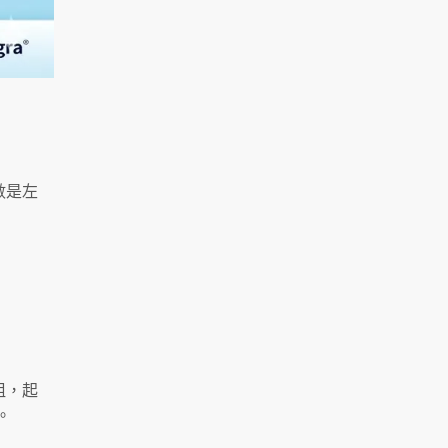
數是左
阻，起
。