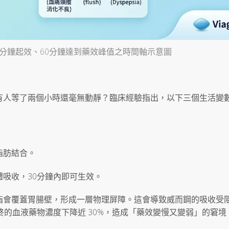
5分鐘起效、60分鐘達到藥效峰值之時間軸示意圖
有人等了兩個小時還毫無動靜？臨床經驗指出，以下三個生活變
脂肪結合。
吸收，30分鐘內即可生效。
脂會覆蓋胃腸壁，形成一層物理屏障。這會導致威而鋼的吸收受
最終的血液藥物濃度下降近 30%，造成「藥效變慢又變弱」的窘境