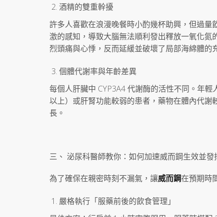
酒精的雙重幹擾
許多人喜歡在浪漫晚餐時小酌幾杯助興，但過量
激的感知，導致大腦無法順利發出釋放一氧化氮
烈頭痛與心悸，反而延緩並破壞了局部海綿體的
個體代謝率與年齡差異
每個人肝臟中 CYP3A4 代謝酶的活性不同。年
以上）或肝腎功能較弱的患者，藥物在體內代謝
長。
三、 泌尿科醫師教你：如何加速威而鋼生效並發
為了確保在親密時刻不漏氣，讓
威而鋼
在預期時
嚴格執行「服藥前後的飲食管理」