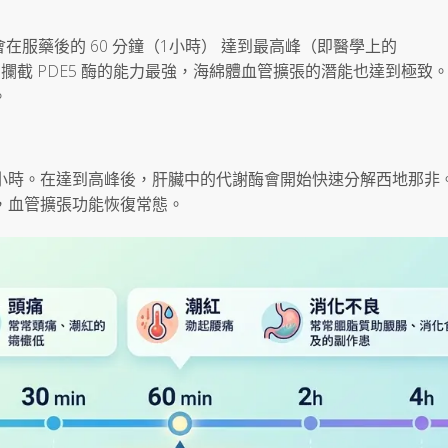
服藥後的 60 分鐘（1小時） 達到最高峰（即醫學上的
而鋼攔截 PDE5 酶的能力最強，海綿體血管擴張的潛能也達到極致
。
5 小時。在達到高峰後，肝臟中的代謝酶會開始快速分解西地那非
閉，血管擴張功能恢復常態。