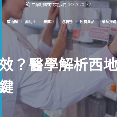
滿2000台幣免運費
威而鋼
犀利士
樂威壯
必利勁
所有產品
藥師推薦
效？醫學解析西
鍵