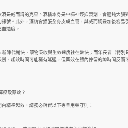
飲酒是威而鋼的克星。酒精本身是中樞神經抑製劑，會遲鈍大腦
的訊號。此外，酒精會擴張全身皮膚血管，與威而鋼疊加後容易
充血速度。
輕人新陳代謝快，藥物吸收與生效速度往往較快；而年長者（特別是 
較慢，起效時間可能稍有延遲，但藥效在體內停留的總時間反而
揮極致藥效？
間內精準起效，請務必落實以下專業用藥守則：