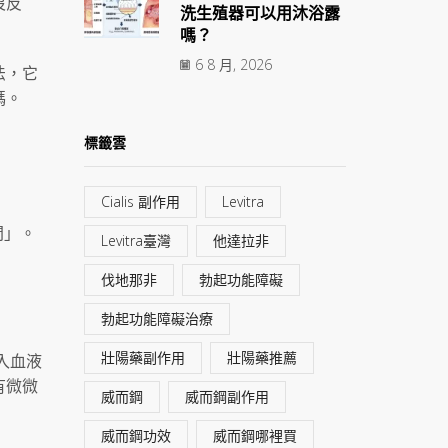
沒反
洗生殖器可以用沐浴露
嗎？
6 8 月, 2026
法，它
碼。
標籤雲
Cialis 副作用
Levitra
間」。
Levitra臺灣
他達拉非
伐地那非
勃起功能障礙
勃起功能障礙治療
壯陽藥副作用
壯陽藥推薦
入血液
有微微
威而鋼
威而鋼副作用
威而鋼功效
威而鋼哪裡買