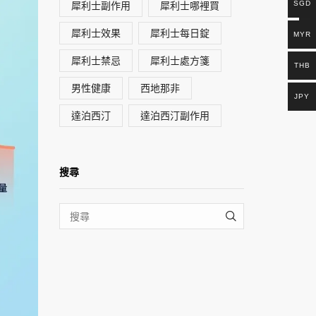
犀利士副作用
犀利士哪裡買
SGD
犀利士效果
犀利士每日錠
MYR
犀利士禁忌
犀利士處方箋
THB
男性健康
西地那非
JPY
達泊西汀
達泊西汀副作用
搜尋
SEARCH