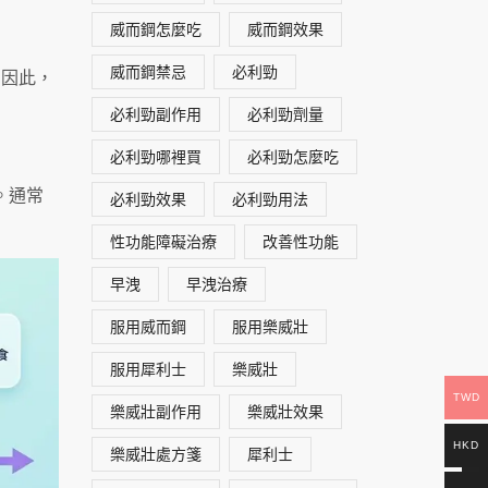
威而鋼怎麼吃
威而鋼效果
威而鋼禁忌
必利勁
。因此，
必利勁副作用
必利勁劑量
必利勁哪裡買
必利勁怎麼吃
。通常
必利勁效果
必利勁用法
性功能障礙治療
改善性功能
早洩
早洩治療
服用威而鋼
服用樂威壯
服用犀利士
樂威壯
TWD
樂威壯副作用
樂威壯效果
HKD
樂威壯處方箋
犀利士