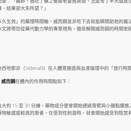
而是：「醫師，我吃了藥之後跟老婆進房間，怎麼等了半天還是
陣，結果卻大失所望？」
多久生效」的藥理時間軸。威而鋼並非吃下去就能瞬間助勃的魔
本文將帶您從藥代動力學的專業視角，徹底解開威而鋼的時間密
那非（Sildenafil）在人體胃腸道與血液循環中的「旅行時
，
威而鋼
在體內的作用時間點如下：
約 15 至 30 分鐘，藥物成分便會開始通過胃壁與小腸黏膜進
藥物敏感度較高的患者，在受到性刺激時，就會開始感受到陰莖