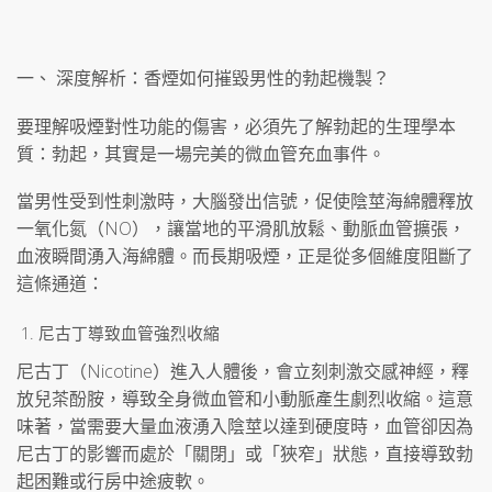
一、 深度解析：香煙如何摧毀男性的勃起機製？
要理解吸煙對性功能的傷害，必須先了解勃起的生理學本
質：勃起，其實是一場完美的微血管充血事件。
當男性受到性刺激時，大腦發出信號，促使陰莖海綿體釋放
一氧化氮（NO），讓當地的平滑肌放鬆、動脈血管擴張，
血液瞬間湧入海綿體。而長期吸煙，正是從多個維度阻斷了
這條通道：
尼古丁導致血管強烈收縮
尼古丁（Nicotine）進入人體後，會立刻刺激交感神經，釋
放兒茶酚胺，導致全身微血管和小動脈產生劇烈收縮。這意
味著，當需要大量血液湧入陰莖以達到硬度時，血管卻因為
尼古丁的影響而處於「關閉」或「狹窄」狀態，直接導致勃
起困難或行房中途疲軟。