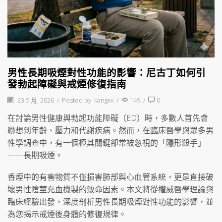
男性長期吸煙對性功能的影響：尼古丁如何引
發勃起障礙與戒煙修復指南
23 5 月, 2026
/
Posted by
kangxx
/
149
/
0
在討論男性健康與勃起功能障礙（ED）時，多數人首先會
聯想到年齡、壓力和代謝疾病。然而，在臨床醫學與眾多男
性學調查中，有一個極其關鍵卻常被忽視的「隱形殺手」
——長期吸煙。
香煙中的有害物質不僅損害肺部與心血管系統，更是直接破
壞男性陰莖充血機製的致命因素。本文將從權威醫學理論與
臨床經驗出發，深度剖析男性長期吸煙對性功能的影響，並
為您揭示戒煙後身體的修復規律。