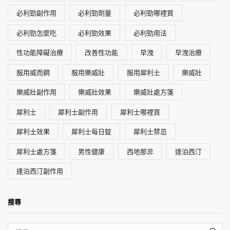
必利勁副作用
必利勁劑量
必利勁哪裡買
必利勁怎麼吃
必利勁效果
必利勁用法
性功能障礙治療
改善性功能
早洩
早洩治療
服用威而鋼
服用樂威壯
服用犀利士
樂威壯
樂威壯副作用
樂威壯效果
樂威壯處方箋
犀利士
犀利士副作用
犀利士哪裡買
犀利士效果
犀利士每日錠
犀利士禁忌
犀利士處方箋
男性健康
西地那非
達泊西汀
達泊西汀副作用
搜尋