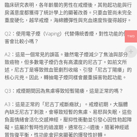
臨床研究表明，各年齡層的男性在戒煙後，其勃起功能與行
房滿意度都獲得了統計學上的顯著改善。只要血管尚未完全
重度硬化，越早戒煙，海綿體彈性與充血速度恢復得越好。
Q2：使用電子煙（Vaping）代替傳統香煙，對性功能的傷
TWD
害會比較小嗎？
A2：這是一個常見的誤區。雖然電子煙減少了焦油與部分
致癌物，但多數電子煙仍含有高濃度的尼古丁。如前文所
述，尼古丁是導致微血管劇烈收縮、引發「尼古丁陽痿」的
核心元兇。因此，轉抽電子煙同樣會嚴重損害勃起功能。
Q3：戒煙期間因為焦慮導致短暫陽痿，這是正常的嗎？
A3：這是正常的「尼古丁戒斷癥狀」。戒煙初期，大腦體
內缺乏尼古丁刺激，會導致短暫的焦慮、易怒與失眠，這些
負面情緒會活化交感神經，壓抑性衝動並引發心因性勃起障
礙。這屬於暫時性的過渡期，通常在2-4週後，隨著神經遞
質恢復平衡，性功能會迎來顯著的爆發性好轉。