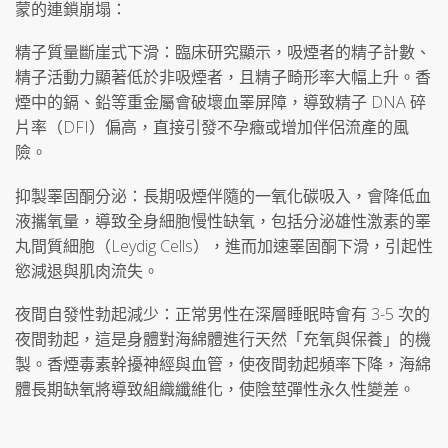
蒙的連鎖崩塌：
精子質量斷崖式下滑：臨床研究顯示，吸煙者的精子計數、
精子活動力顯著低於非吸煙者，且精子畸形率大幅上升。香
煙中的鎘、鉛等重金屬會破壞血睪屏障，導致精子 DNA 碎
片率（DFI）偏高，直接引發不孕癥或增加伴侶流產的風
險。
抑製睪固酮分泌：長期吸煙伴隨的一氧化碳吸入，會降低血
液攜氧量，導致全身細胞慢性缺氧，包括分泌雄性激素的睪
丸間質細胞（Leydig Cells），進而加速睪固酮下滑，引起性
慾減退與肌肉流失。
夜間自發性勃起減少：正常男性在深層睡眠時會有 3-5 次的
夜間勃起，這是身體對海綿體進行天然「充氧與保養」的機
製。香煙毒素幹擾神經與血管，使夜間勃起頻率下降，海綿
體長期缺氧將導致組織纖維化，使陰莖彈性永久性變差。