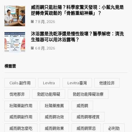
威而鋼只能壯陽？科學家驚天發現：小藍丸竟是
逆轉骨質疏鬆的「骨骼重組神藥」？
7 8 月, 2026
沐浴露是洗乾淨還是慢性毀壞？醫學解密：清洗
生殖器可以用沐浴露嗎？
6 8 月, 2026
標籤雲
Cialis 副作用
Levitra
Levitra臺灣
他達拉非
伐地那非
勃起功能障礙
勃起功能障礙治療
壯陽藥副作用
壯陽藥推薦
威而鋼
威而鋼副作用
威而鋼功效
威而鋼哪裡買
威而鋼怎麼吃
威而鋼效果
威而鋼禁忌
必利勁