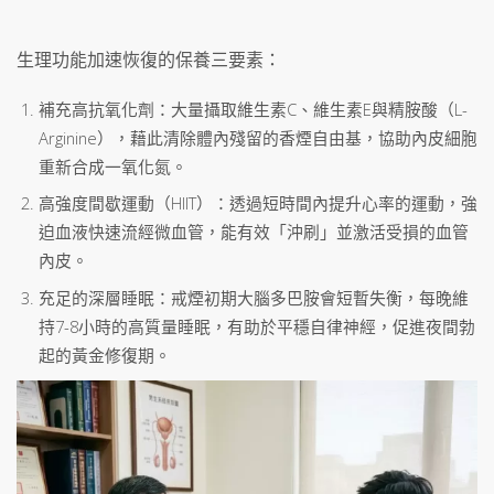
生理功能加速恢復的保養三要素：
補充高抗氧化劑：大量攝取維生素C、維生素E與精胺酸（L-
Arginine），藉此清除體內殘留的香煙自由基，協助內皮細胞
重新合成一氧化氮。
高強度間歇運動（HIIT）：透過短時間內提升心率的運動，強
迫血液快速流經微血管，能有效「沖刷」並激活受損的血管
內皮。
充足的深層睡眠：戒煙初期大腦多巴胺會短暫失衡，每晚維
持7-8小時的高質量睡眠，有助於平穩自律神經，促進夜間勃
起的黃金修復期。