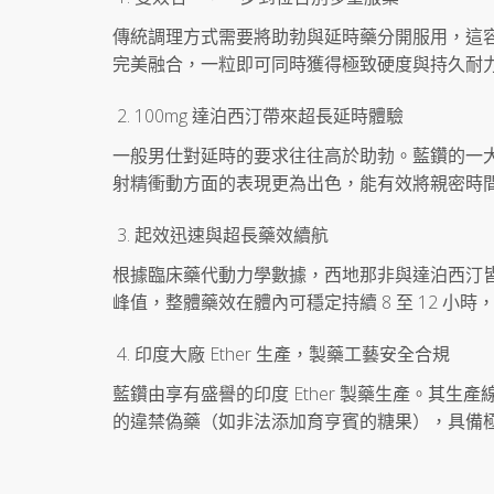
傳統調理方式需要將助勃與延時藥分開服用，這
完美融合，一粒即可同時獲得極致硬度與持久耐
100mg 達泊西汀帶來超長延時體驗
一般男仕對延時的要求往往高於助勃。藍鑽的一大
射精衝動方面的表現更為出色，能有效將親密時
起效迅速與超長藥效續航
根據臨床藥代動力學數據，西地那非與達泊西汀皆屬
峰值，整體藥效在體內可穩定持續 8 至 12 小
印度大廠 Ether 生產，製藥工藝安全合規
藍鑽由享有盛譽的印度 Ether 製藥生產。其生
的違禁偽藥（如非法添加育亨賓的糖果），具備