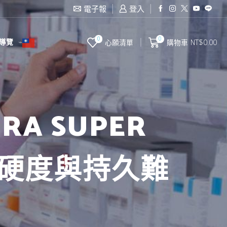
電子報
登入
0
0
導覽
心願清單
購物車
NT$
0.00
A SUPER
決硬度與持久難