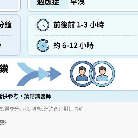
藍鑽成分西地那非與達泊西汀對比圖解
優勢