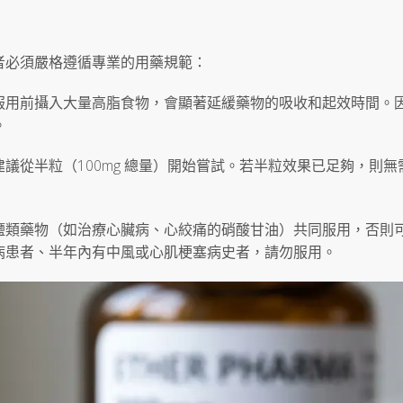
者必須嚴格遵循專業的用藥規範：
服用前攝入大量高脂食物，會顯著延緩藥物的吸收和起效時間。
。
議從半粒（100mg 總量）開始嘗試。若半粒效果已足夠，則無
鹽類藥物（如治療心臟病、心絞痛的硝酸甘油）共同服用，否則
病患者、半年內有中風或心肌梗塞病史者，請勿服用。