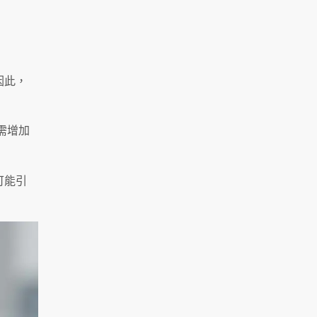
因此，
需增加
可能引