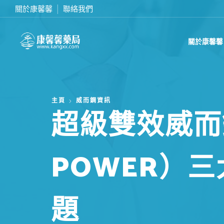
關於康馨馨
聯絡我們
在線訂購或致電我們 0437070132
關於康馨馨
主頁
威而鋼資訊
超級雙效威而鋼
POWER）
題