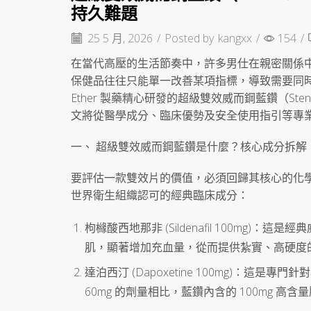
持久難題
25 5 月, 2026
/
Posted by
kangxx
/
154
/
在當代高壓的生活節奏中，許多男仕在親密關係
保健品往往只能單一改善某項指標，導致需要同
Ether 製藥精心研發的超級雙效威而鋼藍鑽（Sten
文將從醫學成分、臨床優勢及安全使用指引等專
一、 超級雙效威而鋼藍鑽是什麼？核心成分拆解
要評估一款雙效片的價值，必須回歸其核心的化
世界衛生組織認可的經典臨床成分：
枸櫞酸西地那非 (Sildenafil 100mg
肌，顯著增加充血量，從而提供紮實、高硬度
達泊西汀 (Dapoxetine 100mg)：這是專
60mg 的劑量相比，藍鑽內含的 100mg