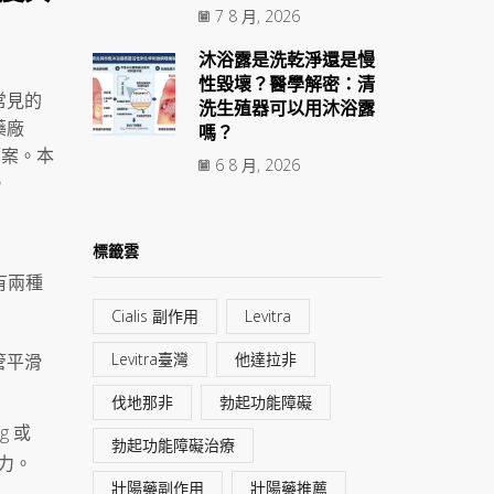
7 8 月, 2026
沐浴露是洗乾淨還是慢
性毀壞？醫學解密：清
常見的
洗生殖器可以用沐浴露
藥廠
嗎？
方案。本
6 8 月, 2026
。
標籤雲
含有兩種
Cialis 副作用
Levitra
Levitra臺灣
他達拉非
管平滑
伐地那非
勃起功能障礙
g 或
勃起功能障礙治療
控力。
壯陽藥副作用
壯陽藥推薦