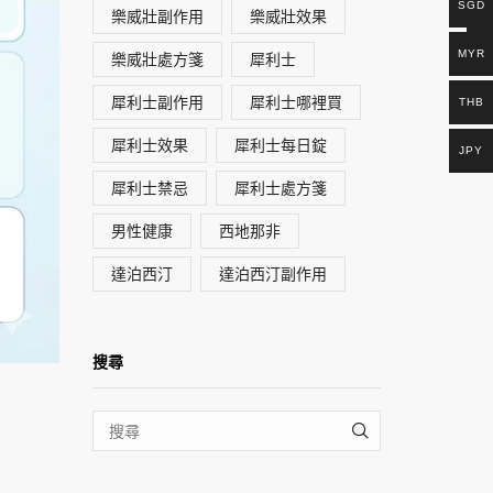
SGD
樂威壯副作用
樂威壯效果
MYR
樂威壯處方箋
犀利士
犀利士副作用
犀利士哪裡買
THB
犀利士效果
犀利士每日錠
JPY
犀利士禁忌
犀利士處方箋
男性健康
西地那非
達泊西汀
達泊西汀副作用
搜尋
SEARCH