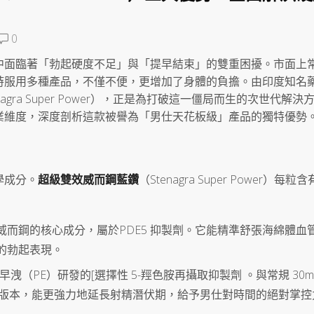
0
中面臨著「勃起硬度不足」與「提早結束」的雙重困擾。市面上
時服用多種產品，不僅不便，更增加了身體的負擔。由印度知名
agra Super Power），正是為打破這一僵局而生的次世代解決
業維度，深度剖析這款被譽為「男仕天花板級」產品的獨特優勢
學成分。
超級雙效威而鋼藍鑽
（Stenagra Super Power）每粒
)：這是經典威而鋼的核心成分，屬於PDE5 抑製劑。它能精準舒張海綿體血
的勃起表現。
門針對早洩（PE）研發的[選擇性 5-羥色胺再攝取抑製劑 。與常規 30m
 高含量版本，能更強力地延長射精潛伏期，給予男仕對時間的絕對掌