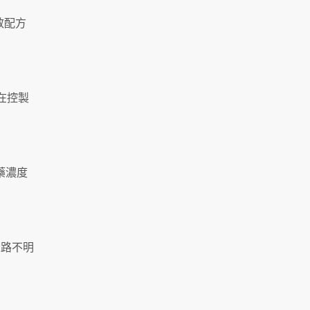
效配方
在控製
藥濃度
來路不明