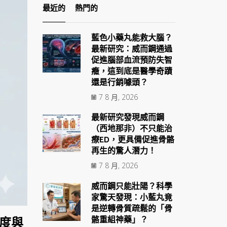
最近的
熱門的
藍色小藥丸能救大腦？
最新研究：威而鋼通過
促進腦部血流預防失智
癥，這到底是醫學奇蹟
還是行銷噱頭？
7 8 月, 2026
最新研究發現威而鋼
（西地那非）不只能治
療ED，更具備促進骨骼
再生的驚人潛力！
7 8 月, 2026
威而鋼只能壯陽？科學
家驚天發現：小藍丸竟
是逆轉骨質疏鬆的「骨
骼重組神藥」？
硬度與