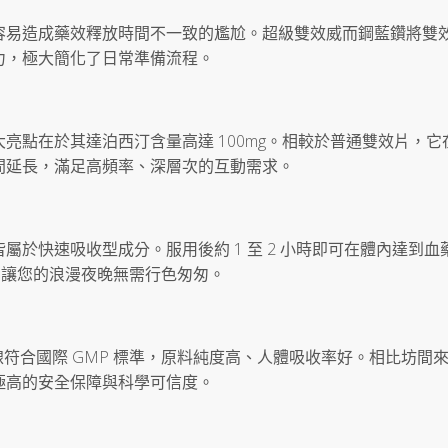
容易造成藥效釋放時間不一致的尷尬。超級雙效威而鋼藍鑽將雙
力，極大簡化了日常準備流程。
亮點在於其達泊西汀含量高達 100mg。相較於普通雙效片，它
間延長，滿足高頻率、深層次的互動需求。
於快速吸收型成分。服用後約 1 至 2 小時即可在體內達到血
時，讓您的浪漫夜晚無需行色匆匆。
產線符合國際 GMP 標準，原料純度高、人體吸收率好。相比坊間
極高的安全保障與科學可信度。