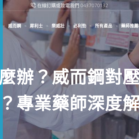
滿2000台幣免運費
威而鋼
犀利士
樂威壯
必利勁
所有產品
藥師推薦
麼辦？威而鋼對
？專業藥師深度