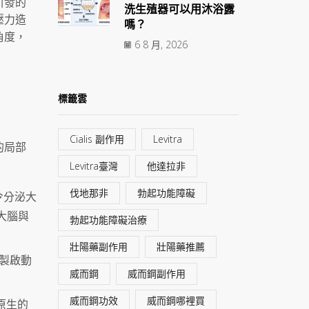
引發的
洗生殖器可以用沐浴露
壓力造
嗎？
角度，
6 8 月, 2026
標籤雲
Cialis 副作用
Levitra
的局部
Levitra臺灣
他達拉非
伐地那非
勃起功能障礙
令分泌大
大腦與
勃起功能障礙治療
壯陽藥副作用
壯陽藥推薦
製啟動
威而鋼
威而鋼副作用
威而鋼功效
威而鋼哪裡買
原生的