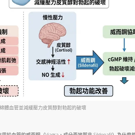
綿體血管並減緩壓力皮質醇對勃起的破壞
管的威而鋼（Viagra，成分西地那非 Sildenafil）為什麼