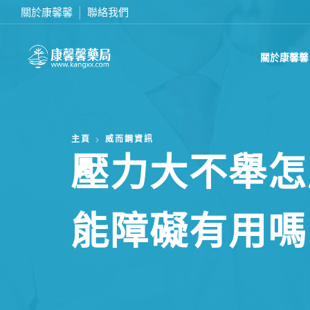
關於康馨馨
聯絡我們
在線訂購或致電我們 0437070132
關於康馨馨
主頁
威而鋼資訊
壓力大不舉怎
能障礙有用嗎