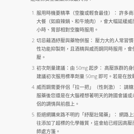
服用時機要精準（空腹或輕食最佳）： 許多
大餐（如麻辣鍋、和牛燒肉），會大幅延緩威而
小時、胃部相對空腹時服用。
切忌藉酒紓壓與藥物併服： 壓力大的人常習
性功能抑製劑，且酒精與威而鋼同時服用，會
壓。
初次劑量建議：由 50mg 起步： 高壓族
建議初次服用標準劑量 50mg 即可。若是在放
威而鋼需要伴侶「拉一把」（性刺激）： 請
服藥後您還是在大腦裡想著明天的跨國會議或未
侶的調情與前戲上。
拒絕網購來路不明的「紓壓壯陽藥」： 網路
往添加了超標的化學雜質，這會給已經因高壓
師處方箋。