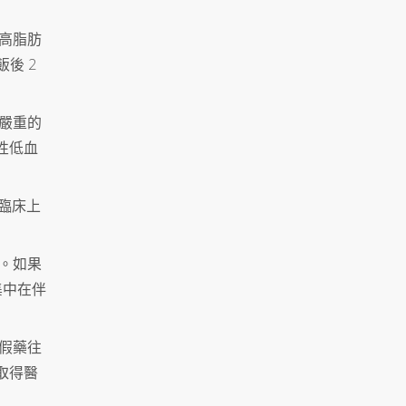
高脂肪
後 2
嚴重的
性低血
，臨床上
。如果
集中在伴
假藥往
取得醫