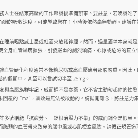
商務人士在結束高壓的工作聚餐後準備辦事。要註意，若晚餐吃了
鋼的吸收速度，可能導致您在 1 小時後依然毫無動靜。建議在飯
慣在睡前喝點威士忌或紅酒來放鬆神經。然而，過量酒精本身就是
使全身血管過度擴張，引發嚴重的劇烈頭痛、心悸或危險的直立
群的身體血管硬化程度通常不像糖尿病或高血壓患者那般嚴重。因此
鬆的假期中，甚至可以嘗試切半至 25mg。
糖友與高壓族群牢記，威而鋼不是春藥，它不會主動勾起你的性慾
回覆的 Email，藥效是無法被啟動的。請拋開雜念，將註意力
上許多號稱能「抗疲勞、一錠根治壓力不舉」的威而鋼全是假藥。
而脆弱的血管帶來致命的腦中風或心肌梗塞風險。請循正規管道