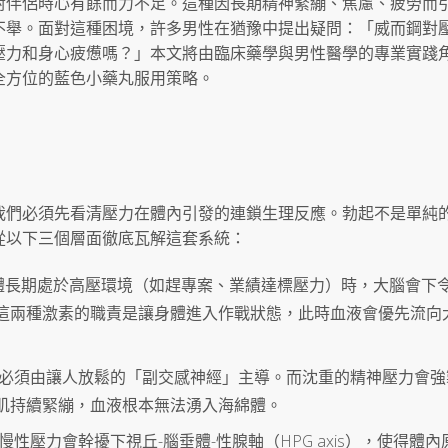
對伴侶時心有餘而力不足。這種因長期精神緊繃、焦慮、疲勞而
不舉。面對這種困境，許多男性在猶豫中提出疑問：「威而鋼對
壓力和身心疲憊嗎？」本文將由臨床藥學與男性醫學的專業實踐
全方位的藍色小藥丸服用策略。
我們必須先看清壓力在體內引發的連鎖生理反應。勃起不是單純
從以下三個層面徹底瓦解這套系統：
 當人體長期處於高壓環境（如趕專案、業績達標壓力）時，大腦會下
這兩種激素的職責是讓身體進入作戰狀態，此時血液會優先流向
起必須由讓人放鬆的「副交感神經」主導。而沈重的精神壓力會強
肌持續緊繃，血液根本無法湧入海綿體。
性壓力會幹擾下視丘-腦垂體-性腺軸（HPG axis），使得體內