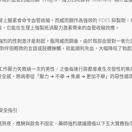
上腺素會命令血管收縮。而威而鋼作為強效的 PDE5 抑製劑，
說，它能在生理上強製抵消壓力激素帶來的血管收縮效應。
極強烈的性刺激才能勃起。服用威而鋼後，由於局部血管對一氧化
受到伴侶輕微的言語或肢體撫觸，就能順利充血，大幅降低了勃起
因工作壓力失敗過一次的男性，之後每逢行房都會產生次發性的焦
感，將病患從「壓力 ➔ 不舉 ➔ 焦慮 ➔ 更加不舉」的惡性循
大安全指引
隨熬夜、應酬與飲食不固定，藥師強烈建議遵循以下五大實務指