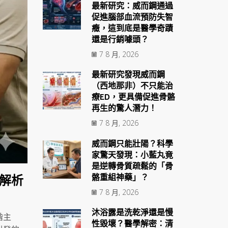
最新研究：威而鋼通過
促進腦部血流預防失智
癥，這到底是醫學奇蹟
還是行銷噱頭？
7 8 月, 2026
最新研究發現威而鋼
（西地那非）不只能治
療ED，更具備促進骨骼
再生的驚人潛力！
7 8 月, 2026
威而鋼只能壯陽？科學
家驚天發現：小藍丸竟
是逆轉骨質疏鬆的「骨
骼重組神藥」？
解析
7 8 月, 2026
沐浴露是洗乾淨還是慢
階主
性毀壞？醫學解密：清