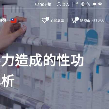
電子報
登入
0
0
導覽
心願清單
購物車
NT$
0.00
壓力造成的性功
解析