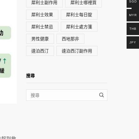
犀利士副作用
犀利士哪裡買
SGD
犀利士效果
犀利士每日錠
MYR
犀利士禁忌
犀利士處方箋
THB
男性健康
西地那非
JPY
達泊西汀
達泊西汀副作用
搜尋
SEARCH
能起到救