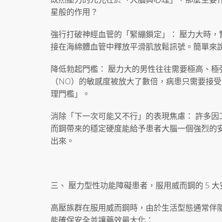
星般的作用？
強行打破神經血管的「緊繃鎖定」： 壓力大時，腎
接在海綿體血管中釋放平滑肌放鬆訊號。簡單來
降低勃起門檻： 壓力大的男性往往需要極高、
（NO）的敏感度被放大了數倍，病患只需要接
理門檻」。
消除「下一次可能又不行」的表現焦慮： 許多
而鋼帶來的穩定硬度能給予患者大腦一個強烈的安全
出來。
三、 壓力型性功能障礙患者，服用威而鋼的 5 
高壓族群在服用威而鋼時，由於生活型態通常伴
能確保安全並讓藥效最大化：