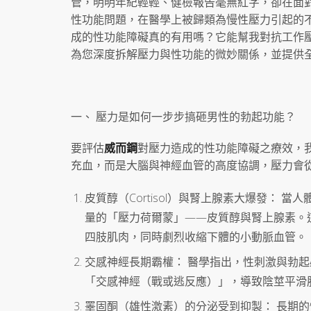
管，明明年紀輕輕、健檢報告毫無紅字，卻在面
性功能問題，在醫學上被歸類為慢性壓力引起的
成的性功能障礙真的有用嗎？它能幫我對抗工作
為您深度拆解壓力與性功能的微妙關係，並提供
一、 壓力是如何一步步搞砸男性的勃起功能？
要評估
威而鋼
對壓力造成的性功能障礙之療效，
充血，而是大腦與神經血管的高度協調，壓力會
皮質醇（Cortisol）與腎上腺素大爆發：
量的「壓力荷爾蒙」——皮質醇與腎上腺素。
四肢肌肉，同時劇烈收縮下體的小動脈血管。
交感神經長期霸權： 醫學指出，性刺激與勃
「交感神經（戰或逃反應）」，導致陰莖平滑
睪固酮（雄性激素）的分泌受到抑製： 長期的慢