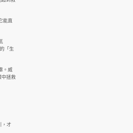
它能直
氮
的「生
慮。威
環中拯救
引，才