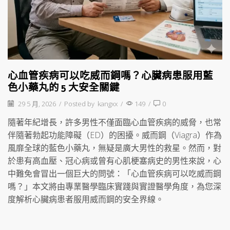
心血管疾病可以吃威而鋼嗎？心臟病患服用藍
色小藥丸的 5 大安全關鍵
29 5 月, 2026
/
Posted by
kangxx
/
149
/
0
隨著年紀增長，許多男性不僅面臨心血管疾病的威脅，也常
伴隨著勃起功能障礙（ED）的困擾。威而鋼（Viagra）作為
風靡全球的藍色小藥丸，無疑是廣大男性的救星。然而，對
於患有高血壓、冠心病或曾有心肌梗塞病史的男性來說，心
中難免會冒出一個巨大的問號：「心血管疾病可以吃威而鋼
嗎？」本文將由專業醫學臨床實踐與實證醫學角度，為您深
度解析心臟病患者服用威而鋼的安全界線。