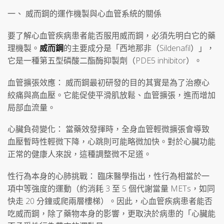
一、 威而鋼的運作機製與心血管系統的關係
要了解心血管疾病患者能否服用威而鋼，必須先明白它的藥
理機製。
威而鋼
的主要成分是「西地那非（Sildenafil）」，
它是一種第五型磷酸二酯酶抑製劑（PDE5 inhibitor）。
血管擴張效應： 威而鋼最初研發的目的其實是為了治療心
絞痛與高血壓。它能促使平滑肌放鬆、血管擴張，進而增加
局部血流量。
心臟負荷變化： 當藥效發揮時，全身血管輕微擴張會導致
血壓暫時性輕微下降，心跳則可能略微加快。對於心臟功能
正常的健康人來說，這種調整微不足道。
性行為本身的心肺挑戰： 臨床醫學指出，性行為相當於一
項中等強度的運動（約消耗 3 至 5 個代謝當量 METs，如同
快走 20 分鐘或爬兩層樓梯）。因此，心血管疾病患者能否
吃威而鋼，除了藥物本身的影響，更取決於病患的「心臟能