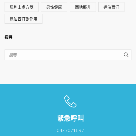
犀利士處方箋
男性健康
西地那非
達泊西汀
達泊西汀副作用
搜尋
SEA
緊急呼叫
0437071097