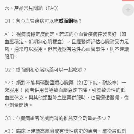
六、產品常見問題（FAQ）
Q1：有心血管疾病可以吃
威而鋼
嗎？
A1： 視病情穩定度而定。若您的心血管疾病控製良好（如
血壓穩定、近期無心肌梗塞），且經醫師評估心臟耐受力足
夠，通常可以服用。但若近期有急性心血管事件，則不建議
服用。
Q2：威而鋼和心臟病藥可以一起吃嗎？
A2： 絕對不能與硝酸鹽類心臟藥（如舌下錠、耐絞寧）一
起服用！ 兩者併用會導致血壓急速下降，引發致命性的低
血壓休克。與其他類型降血壓藥併服時，也需遵循醫囑，從
小劑量開始。
Q3：心臟病患者吃威而鋼的推薦安全劑量是多少？
A3： 臨床上建議高風險或有慢性病史的患者，應從最低劑