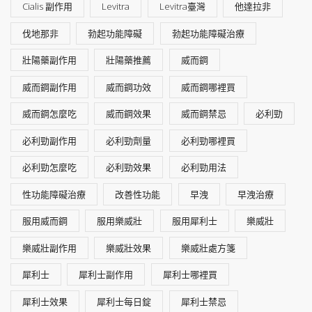
Cialis 副作用
Levitra
Levitra臺灣
他達拉非
伐地那非
勃起功能障礙
勃起功能障礙治療
壯陽藥副作用
壯陽藥推薦
威而鋼
威而鋼副作用
威而鋼功效
威而鋼哪裡買
威而鋼怎麼吃
威而鋼效果
威而鋼禁忌
必利勁
必利勁副作用
必利勁劑量
必利勁哪裡買
必利勁怎麼吃
必利勁效果
必利勁用法
性功能障礙治療
改善性功能
早洩
早洩治療
服用威而鋼
服用樂威壯
服用犀利士
樂威壯
樂威壯副作用
樂威壯效果
樂威壯處方箋
犀利士
犀利士副作用
犀利士哪裡買
犀利士效果
犀利士每日錠
犀利士禁忌