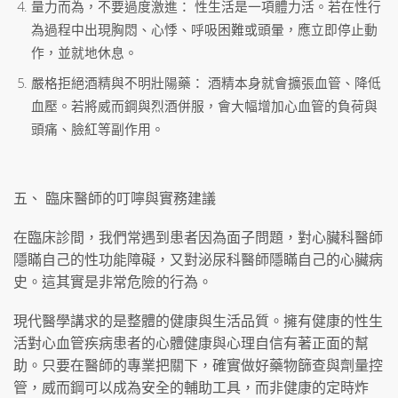
量力而為，不要過度激進： 性生活是一項體力活。若在性行
為過程中出現胸悶、心悸、呼吸困難或頭暈，應立即停止動
作，並就地休息。
嚴格拒絕酒精與不明壯陽藥： 酒精本身就會擴張血管、降低
血壓。若將威而鋼與烈酒併服，會大幅增加心血管的負荷與
頭痛、臉紅等副作用。
五、 臨床醫師的叮嚀與實務建議
在臨床診間，我們常遇到患者因為面子問題，對心臟科醫師
隱瞞自己的性功能障礙，又對泌尿科醫師隱瞞自己的心臟病
史。這其實是非常危險的行為。
現代醫學講求的是整體的健康與生活品質。擁有健康的性生
活對心血管疾病患者的心體健康與心理自信有著正面的幫
助。只要在醫師的專業把關下，確實做好藥物篩查與劑量控
管，威而鋼可以成為安全的輔助工具，而非健康的定時炸