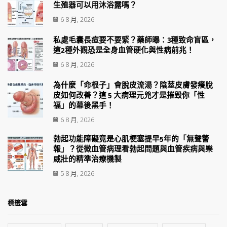
生殖器可以用沐浴露嗎？
6 8 月, 2026
私處毛囊長痘要不要緊？藥師曝：3種致命盲區，
這2種外觀恐是全身血管硬化與性病前兆！
6 8 月, 2026
為什麼「命根子」會脫皮流湯？陰莖皮膚發癢脫
皮如何改善？這 5 大病理元兇才是摧毀你「性
福」的幕後黑手！
6 8 月, 2026
勃起功能障礙竟是心肌梗塞提早5年的「無聲警
報」？從微血管病理看勃起問題與血管疾病與樂
威壯的精準治療機製
5 8 月, 2026
標籤雲