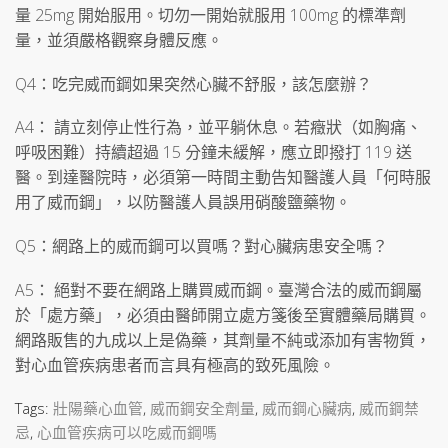
量 25mg 開始服用。切勿一開始就服用 100mg 的標準劑
量，並須嚴格觀察身體反應。
Q4：吃完威而鋼如果突然心臟不舒服，該怎麼辦？
A4： 請立刻停止性行為，並平躺休息。若癥狀（如胸痛、
呼吸困難）持續超過 15 分鐘未緩解，應立即撥打 119 送
醫。到達醫院時，必須第一時間主動告知醫護人員「何時服
用了威而鋼」，以防醫護人員誤用硝酸鹽藥物。
Q5：網路上的威而鋼可以買嗎？對心臟病患安全嗎？
A5： 絕對不要在網路上購買威而鋼。臺灣合法的威而鋼屬
於「處方藥」，必須由醫師開立處方箋後至實體藥局購買。
網路販售的九成以上是偽藥，其劑量不純或添加有害物質，
對心血管疾病患者而言具有極高的致死風險。
Tags:
壯陽藥心血管
,
威而鋼安全劑量
,
威而鋼心臟病
,
威而鋼禁
忌
,
心血管疾病可以吃威而鋼嗎