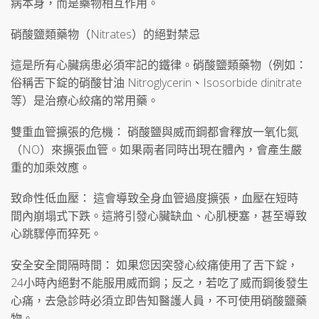
病本身，而是藥物相互作用。
硝酸鹽類藥物（Nitrates）的絕對禁忌
這是所有心臟病患必須牢記的鐵律。硝酸鹽類藥物（例如：
俗稱舌下錠的硝酸甘油 Nitroglycerin、Isosorbide dinitrate
等）是治療心絞痛的常用藥。
雙重血管擴張的危機： 硝酸鹽與威而鋼都會釋放一氧化氮
（NO）來擴張血管。如果兩者同時出現在體內，會產生嚴
重的加乘效應。
致命性低血壓： 這會導致全身血管過度擴張，血壓在短時
間內崩塌式下跌。這將引發心臟缺血、心肌梗塞，甚至導致
心跳驟停而猝死。
安全安全間隔時間： 如果您因突發心絞痛使用了舌下錠，
24小時內絕對不能服用威而鋼；反之，若吃了威而鋼後發生
心痛，去急診時必須立即告知醫護人員，不可使用硝酸鹽藥
物。