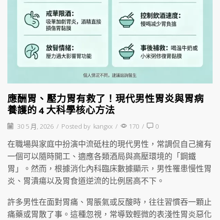
應酬胃、壓力胃有救了！現代男性胃炎與胃病
養護的 4 大科學核心方法
30 5 月, 2026
/
Posted by
kangxx
/
170
/
0
在職場與家庭中扮演中流砥柱的現代男性，常調侃自己擁有
一個可以隨時開工、適應各類酒局與高壓環境的「鋼鐵
胃」。然而，根據消化內科臨床數據顯示，男性罹患慢性胃
炎、胃潰瘍以及胃食道逆流的比例居高不下。
許多男性在面對胃痛、胃脹氣或反酸時，往往習慣吞一顆止
痛藥或胃散了事。這種忽視，常導致輕微的表淺性胃炎惡化