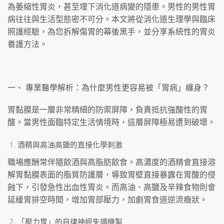
為萎縮性胃炎，甚至埋下消化道病變的隱患。男性的男性胃
病往往與生活型態密不可分。本文將從消化道生理學與臨床
照護經驗，為您拆解傷胃的幕後黑手，並分享系統性的胃炎
養護方法。
一、 專業醫學解析：為什麼男性更容易被「胃病」纏身？
胃黏膜是一層非常精細的防禦屏障，負責抵抗強酸性的胃
酸。當男性面臨特定生活情境時，這層屏障極易遭到破壞。
酒精與高油高鹽的直接化學刺激
職場應酬常伴隨飲酒與高脂肪飲食。高濃度的酒精會直接溶
解胃黏膜表面的脂質防護層，導致胃壁直接暴露在胃酸的侵
蝕下，引發急性出血性胃炎。而高油、高鹽及辛辣食物則會
延緩胃排空時間，增加胃部壓力，加劇胃食道逆流癥狀。
「壓力胃」的自律神經失調機製