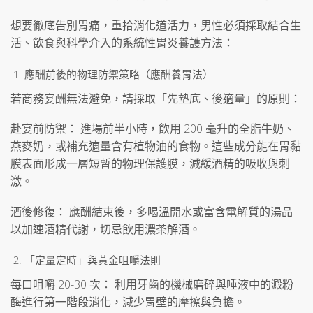
想要徹底告別胃痛，重拾消化道活力，男性必須採取結合生
活、飲食與科學介入的系統性胃炎養護方法：
應酬前後的物理防禦策略（應酬養胃法）
若商務宴酬無法避免，請採取「先墊底、後適量」的原則：
赴宴前防禦： 進場前半小時，飲用 200 毫升的全脂牛奶、
燕麥奶，或補充適量含有植物油的食物。這些成分能在胃黏
膜表面形成一層短暫的物理保護膜，減緩酒精的吸收與刺
激。
酒後修復： 應酬結束後，多喝溫開水或富含電解質的湯品
以加速酒精代謝，切忌飲用濃茶解酒。
「定量定時」與黃金咀嚼法則
每口咀嚼 20-30 次： 利用牙齒的機械磨碎與唾液中的澱粉
酶進行第一階段消化，減少胃壁的摩擦與負擔。