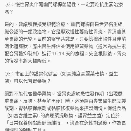
Q2：慢性胃炎伴隨幽門螺桿菌陽性，一定要吃抗生素治療
嗎？
是的，建議積極接受規範治療。 幽門螺桿菌是世界衛生組
織公認的一類致癌物，它是導致慢性萎縮性胃炎、胃潰瘍甚
至胃癌的元兇。目前的醫學共識是，只要篩檢出陽性且伴隨
消化道癥狀，應由醫生評估並使用殺菌藥物（通常為抗生素
配合胃酸抑製劑）進行 10-14 天的療程。完全根除後，胃炎
的復發率將大幅降低。
Q3：市面上的護胃保健品（如高純度高麗菜乾精、益生
菌）可以代替胃藥嗎？
絕對不能代替醫學藥物。 當胃炎處於急性發作期（出現嚴
重胃痛、反酸、甚至解黑便）時，必須經由專業醫生開立製
酸劑、胃黏膜保護劑或黏膜修復藥物來控製病情。保健食品
（如富含維生素U的高麗菜提取物、護胃益生菌）定位於
「日常保養與黏膜健康維持」，適合在急性期過後，作為長
期調理的輔助工具。