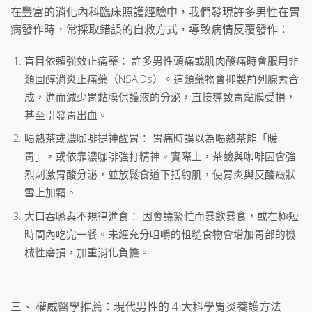
在豐富的消化內科臨床照護經驗中，我們發現許多男性在胃
病發作時，常採取錯誤的自救方式，導致病情反覆發作：
盲目依賴強效止痛藥： 許多男性頭痛或肌肉酸痛時會服用非
類固醇消炎止痛藥（NSAIDs）。這類藥物會抑製前列腺素合
成，進而減少胃黏膜保護液的分泌，直接導致胃黏膜受損，
甚至引發胃出血。
喝熱茶或濃咖啡提神醒胃： 胃痛時誤以為喝熱茶能「暖
胃」，或依靠濃咖啡強打精神。實際上，茶鹼與咖啡因會強
烈刺激胃酸分泌，並放鬆食道下括約肌，使胃炎與反酸癥狀
雪上加霜。
大口吞嚥與不規律進食： 因會議繁忙而暴飲暴食，或在極短
時間內吃完一餐。未經充分咀嚼的粗糙食物會增加胃部的機
械性磨損，加重消化負擔。
三、 權威醫學推薦：現代男性的 4 大科學胃炎養護方法