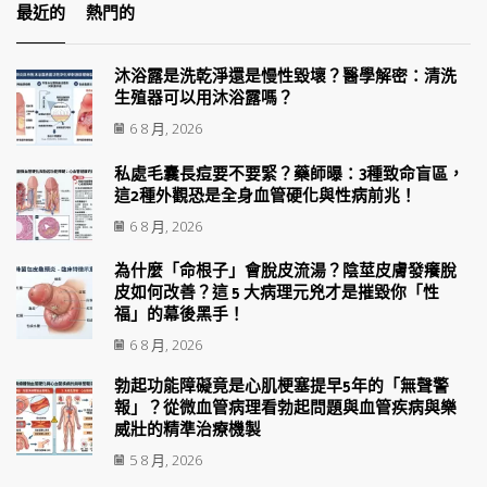
最近的
熱門的
沐浴露是洗乾淨還是慢性毀壞？醫學解密：清洗
生殖器可以用沐浴露嗎？
6 8 月, 2026
私處毛囊長痘要不要緊？藥師曝：3種致命盲區，
這2種外觀恐是全身血管硬化與性病前兆！
6 8 月, 2026
為什麼「命根子」會脫皮流湯？陰莖皮膚發癢脫
皮如何改善？這 5 大病理元兇才是摧毀你「性
福」的幕後黑手！
6 8 月, 2026
勃起功能障礙竟是心肌梗塞提早5年的「無聲警
報」？從微血管病理看勃起問題與血管疾病與樂
威壯的精準治療機製
5 8 月, 2026