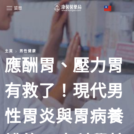
菜單
主頁
男性健康
應酬胃、壓力胃
有救了！現代男
性胃炎與胃病養