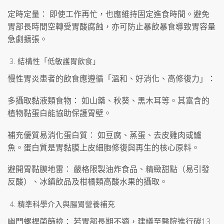
定時定量： 即使工作再忙，也應維持固定進食時間。避免
胃部長時間空轉受胃酸腐蝕，亦可防止暴飲暴食導致胃容量
急劇擴張。
結構性「低敏護胃飲食」
慢性胃炎患者的飲食應遵循「溫和、好消化、高修復力」：
多攝取黏液類食物： 如山藥、秋葵、黑木耳等。其富含的
植物黏蛋白能協助保護胃壁。
補充優質易消化蛋白質： 如豆腐、蒸蛋、去皮雞肉或鱸
魚。蛋白質是胃黏膜上皮細胞修復與再生的核心原料。
避開胃黏膜地雷： 嚴格限製油炸食品、精緻甜點（易引發
反酸）、冰鎮飲品及柑橘類高酸水果的攝取。
精準科學介入與腸胃營養補充
幽門螺桿菌篩檢： 若胃部長期不適，建議至醫院進行碳13