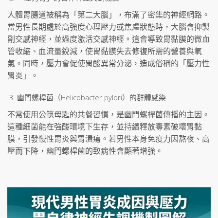
人體胃腸道被稱為「第二大腦」，布滿了密集的神經網路。
當男性長期處於高強度心理壓力或焦慮狀態時，大腦會抑製
副交感神經，並過度激活交感神經。這會導致胃黏膜的微血
管收縮、血流量銳減，使胃黏膜失去修復所需的營養與氧
氣。同時，壓力會促使胃酸異常分泌，造成俗稱的「壓力性
胃炎」。
幽門螺桿菌（Helicobacter pylori）的群體感染
不常使用公筷母匙的共餐習慣，是幽門螺桿菌傳播的主因。
這種細菌能在強酸環境下生存，並持續釋放毒素破壞胃黏
膜，引發慢性胃炎與胃潰瘍。若男性本身免疫力因熬夜、高
壓而下降，幽門螺桿菌的致病性會顯著增強。