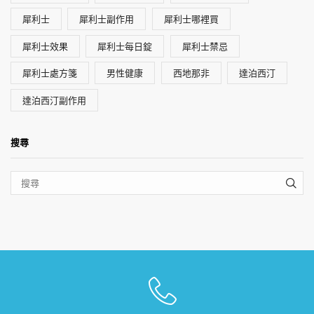
犀利士
犀利士副作用
犀利士哪裡買
犀利士效果
犀利士每日錠
犀利士禁忌
犀利士處方箋
男性健康
西地那非
達泊西汀
達泊西汀副作用
搜尋
SEA