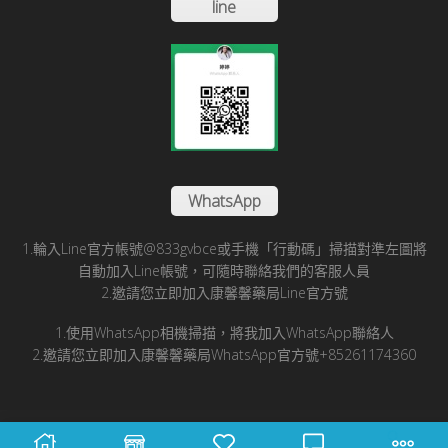
line
WhatsApp
1.輪入Line官方帳號@833gvbce或手機「行動碼」掃描對準左圖將
自動加入Line帳號，可隨時聯絡我們的客服人員
2.邀請您立即加入康馨馨藥局Line官方號
1.使用WhatsApp相機掃描，將我加入WhatsApp聯絡人
2.邀請您立即加入康馨馨藥局WhatsApp官方號+85261174360
© 2025 康馨馨國際醫藥有限公司版所有