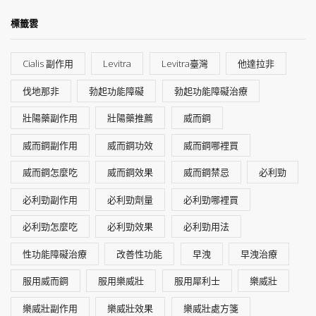
標籤雲
Cialis 副作用
Levitra
Levitra臺灣
他達拉非
伐地那非
勃起功能障礙
勃起功能障礙治療
壯陽藥副作用
壯陽藥推薦
威而鋼
威而鋼副作用
威而鋼功效
威而鋼哪裡買
威而鋼怎麼吃
威而鋼效果
威而鋼禁忌
必利勁
必利勁副作用
必利勁劑量
必利勁哪裡買
必利勁怎麼吃
必利勁效果
必利勁用法
性功能障礙治療
改善性功能
早洩
早洩治療
服用威而鋼
服用樂威壯
服用犀利士
樂威壯
樂威壯副作用
樂威壯效果
樂威壯處方箋