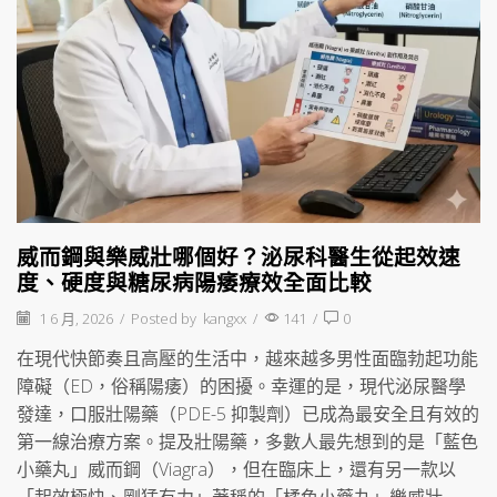
威而鋼與樂威壯哪個好？泌尿科醫生從起效速
度、硬度與糖尿病陽痿療效全面比較
1 6 月, 2026
/
Posted by
kangxx
/
141
/
0
在現代快節奏且高壓的生活中，越來越多男性面臨勃起功能
障礙（ED，俗稱陽痿）的困擾。幸運的是，現代泌尿醫學
發達，口服壯陽藥（PDE-5 抑製劑）已成為最安全且有效的
第一線治療方案。提及壯陽藥，多數人最先想到的是「藍色
小藥丸」威而鋼（Viagra），但在臨床上，還有另一款以