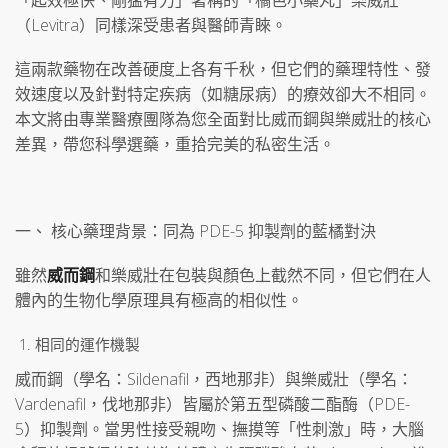
「起效極快、剛猛有力」著稱的「橘色小藥丸」樂威壯
（Levitra）同樣深受患者與醫師青睞。
這兩款藥物在改善硬度上各有千秋，但它們的藥理特性、發
效速度以及針對特定疾病（如糖尿病）的療效卻大不相同。
本文將由專業醫療團隊為您全面對比威而鋼與樂威壯的核心
差異，帶您科學選藥，重拾完美的私密生活。
一、 核心藥理背景：同為 PDE-5 抑製劑的藍橘對決
雖然
威而鋼
和樂威壯在包裝與顏色上截然不同，但它們在人
體內的生物化學原理具有極高的相似性。
相同的運作機製
威而鋼（學名：Sildenafil，西地那非）與樂威壯（學名：
Vardenafil，伐地那非）皆屬於第五型磷酸二酯酶（PDE-
5）抑製劑。當男性接受親吻、撫摸等「性刺激」時，大腦