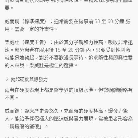
對於講究氣氛與即時性的情侶來說，藥物起效的時間至關重
要。
威而鋼（標準速度）：通常需要在房事前 30 至 60 分鐘 服
用，需要一定的計畫性。
樂威壯（速度王者）：由於其分子親和力極高，吸收非常迅
速。部分患者在服用後 15 至 20 分鐘 內，只要受到性刺激
就能迅速勃起。對於不喜歡漫長等待、追求隨性與即興性愛
的人來說，樂威壯是極佳的選擇。
勃起硬度與爆發力
兩者在硬度表現上都是醫學界的頂級水準，但微觀體驗略有
不同。
威而鋼：臨床歷史最悠久，充血時的硬度極高、爆發力驚
人，能給予伴侶極大的壓迫感與實力展現，常被患者形容為
「鋼鐵般的堅硬」。