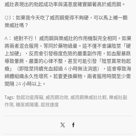
威壯表現出的勃起成功率與滿意度確實顯著高於威而鋼。
Q3：如果我今天吃了威而鋼覺得不夠硬，可以馬上補一顆
樂威壯嗎？
A： 絕對不行！ 威而鋼與樂威壯的作用機製完全相同。如果
將兩者混合服用，等同於藥物過量。這不僅不會讓陰莖「硬
上加硬」，反而會引發極度危險的嚴重副作用，如血壓暴跌
導致暈厥、嚴重的心律不整，甚至可能引發「陰莖異常勃起
癥」（即陰莖持續充血超過 4 小時無法消退），這會導致海
綿體組織永久性壞死。若要更換藥物，兩者服用時間至少需
間隔 24 小時以上。
Tags:
勃起功能障礙
,
威而鋼功效
,
威而鋼樂威壯比較
,
樂威壯副
作用
,
糖尿病陽痿
,
起效速度