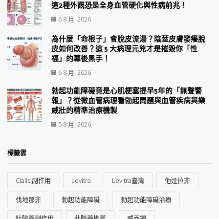
這2種外觀恐是全身血管硬化與性病前兆！
6 8 月, 2026
為什麼「命根子」會脫皮流湯？陰莖皮膚發癢脫
皮如何改善？這 5 大病理元兇才是摧毀你「性
福」的幕後黑手！
6 8 月, 2026
勃起功能障礙竟是心肌梗塞提早5年的「無聲警
報」？從微血管病理看勃起問題與血管疾病與樂
威壯的精準治療機製
5 8 月, 2026
標籤雲
Cialis 副作用
Levitra
Levitra臺灣
他達拉非
伐地那非
勃起功能障礙
勃起功能障礙治療
壯陽藥副作用
壯陽藥推薦
威而鋼