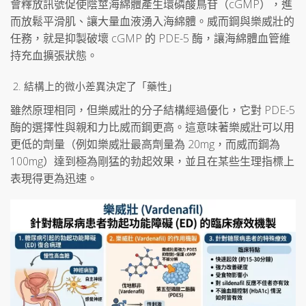
會釋放訊號促使陰莖海綿體產生環磷酸鳥苷（cGMP），進
而放鬆平滑肌、讓大量血液湧入海綿體。威而鋼與樂威壯的
任務，就是抑製破壞 cGMP 的 PDE-5 酶，讓海綿體血管維
持充血擴張狀態。
結構上的微小差異決定了「藥性」
雖然原理相同，但樂威壯的分子結構經過優化，它對 PDE-5
酶的選擇性與親和力比威而鋼更高。這意味著樂威壯可以用
更低的劑量（例如樂威壯最高劑量為 20mg，而威而鋼為
100mg）達到極為剛猛的勃起效果，並且在某些生理指標上
表現得更為迅速。