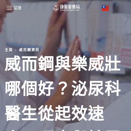
菜單
主頁
威而鋼資訊
威而鋼與樂威壯
哪個好？泌尿科
醫生從起效速