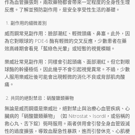
作為血管擴張劑，兩款藥物都會帶來一定程度的全身性生理
反應。了解並預防副作用，是安全享受性生活的基礎。
副作用的細微差別
威而鋼常見副作用：臉部潮紅、輕微頭痛、鼻塞。此外，因
為它對眼球的 PDE-6 酶有輕微的交叉反應，少數患者在藥
效高峰期會看見「藍綠色光暈」或短暫的視覺模糊。
樂威壯常見副作用：同樣會引起頭痛、面部潮紅。但它對眼
球酶的幹擾極低，因此幾乎不會引起視覺異常。不過，少數
人服用樂威壯後可能會出現輕微的消化不良或背部肌肉酸
痛。
共同的絕對禁忌：硝酸鹽類藥物
無論是威而鋼還是樂威壯，絕對禁止與治療心血管疾病、心
臟病的「硝酸鹽類藥物」（如 Nitrostat、Isordil，或俗稱的
救心丸、舌下錠）衕時服用。兩者併用會引發全身血管毀滅
性的過度擴張，導致血壓急性暴跌，進而引發休克、心肌梗