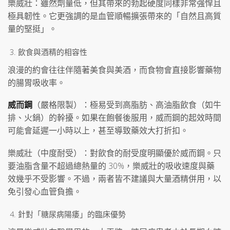
樂威壯：雖然劑量低，但其帶來的勃起硬度同樣非常強悍且
極具韌性。它更強調的是血管順暢擴張帶來的「自然且高質
量的堅挺」。
飲食與酒精的相容性
浪漫的約會往往伴隨著美食與美酒，而食物會直接影響藥物
的腸胃吸收率。
威而鋼
（嚴格限製）：極易受到高脂肪、高油脂飲食（如牛
排、火鍋）的幹擾。如果在飽餐後服用，威而鋼的起效時間
可能會延遲一小時以上，甚至導致藥效大打折扣。
樂威壯（中度耐受）：對飲食的耐受度明顯優於威而鋼。只
要油脂含量不超過總熱量的 30%，樂威壯的吸收速度與藥
效幾乎不受影響。不過，兩者皆不建議與大量酒精併用，以
免引發心血管負擔。
針對「糖尿病陽痿」的臨床優勢