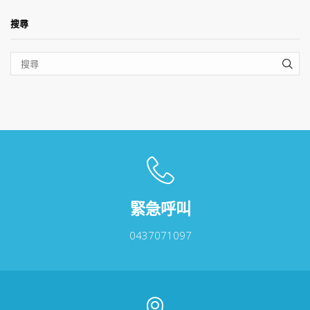
搜尋
SEA
緊急呼叫
0437071097