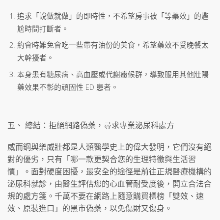
追求「說做就做」的即時性，不希望房事被「等藥效」的尷
尬時間打斷者。
約會時難免會吃一些帶有油份的美食，希望藥效不受晚餐太
大幹擾者。
本身患有糖尿病、高血壓或代謝癥候群，導致服用其他壯陽
藥效果不彰的頑固性 ED 患者。
五、 總結：拒絕網路偽藥，尋求專業泌尿科處方
威而鋼與樂威壯都是人類醫學史上的偉大發明，它們沒有絕
對的優劣，只有「哪一款更契合您的生理特徵與生活習
慣」。面對硬度困擾，最安全的途徑是前往正規醫療機構的
泌尿科就診，由醫生評估您的心血管耐受度後，開立合法合
規的處方箋。千萬不要在網路上隨意購買標榜「雙效、速
效、原裝進口」的黑市偽藥，以免傷財又傷身。