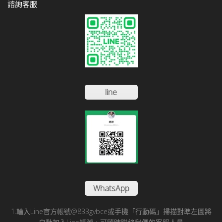
諮詢客服
line
WhatsApp
1.輪入Line官方帳號@833gvbce或手機「行動碼」掃描對準左圖將