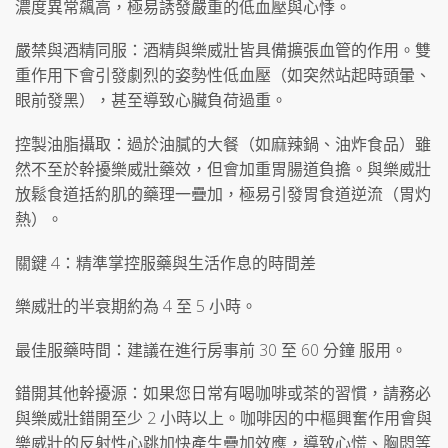
濃度異常飆高，極易誘發嚴重的低血壓與心悸。
嚴禁與酒精同服：酒精與樂威壯皆具備擴張血管的作用。雙
重作用下會引發劇烈的姿勢性低血壓（如突然站起時頭暈、
眼前發黑），甚至導致心臟負荷過重。
控製油脂攝取：過於油膩的大餐（如麻辣鍋、油炸食品）雖
然不至於幹擾樂威壯藥效，但會加重胃腸道負擔。與樂威壯
放鬆食道括約肌的藥理一疊加，極易引發胃食道逆流（胃灼
熱）。
關鍵 4：精準掌控服藥與生活作息的時間差
樂威壯的半衰期約為 4 至 5 小時。
最佳服藥時間：建議在進行房事前 30 至 60 分鐘 服用。
錯開其他幹擾源：如果您日常有喝咖啡或茶的習慣，請務必
與樂威壯錯開至少 2 小時以上。咖啡因的中樞興奮作用會與
樂威壯的反射性心跳加快產生疊加效應，導致心慌、胸悶等