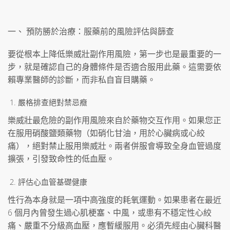
一、 預防勝於治療：服藥前的風險評估與篩查
要從根本上降低樂威壯副作用風險，第一步也是最重要的一
步，就是確認自己的身體條件是否適合服用此藥。這需要依
賴專業醫師的診斷，而非私自盲目購藥。
嚴格排查絕對禁忌癥
樂威壯最危險的副作用風險來自於藥物交互作用。如果您正
在服用硝酸鹽類藥物（如硝化甘油，用於心臟病或心絞
痛），絕對禁止服用樂威壯。兩者併服會導致全身血管過度
擴張，引發致命性的低血壓。
評估心血管基礎健康
性行為本身就是一項中高強度的耗氧運動。如果患者在最近
6 個月內曾發生過心肌梗塞、中風，或患有不穩定性心絞
痛、嚴重不分級高血壓，應暫緩服用。必須先經由心臟科醫