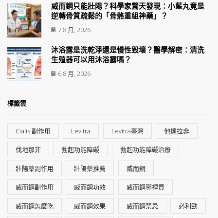
威而鋼只能壯陽？科學家驚天發現：小藍丸竟是
逆轉骨質疏鬆的「骨骼重組神藥」？
7 8 月, 2026
沐浴露是洗乾淨還是慢性毀壞？醫學解密：清洗
生殖器可以用沐浴露嗎？
6 8 月, 2026
標籤雲
Cialis 副作用
Levitra
Levitra臺灣
他達拉非
伐地那非
勃起功能障礙
勃起功能障礙治療
壯陽藥副作用
壯陽藥推薦
威而鋼
威而鋼副作用
威而鋼功效
威而鋼哪裡買
威而鋼怎麼吃
威而鋼效果
威而鋼禁忌
必利勁