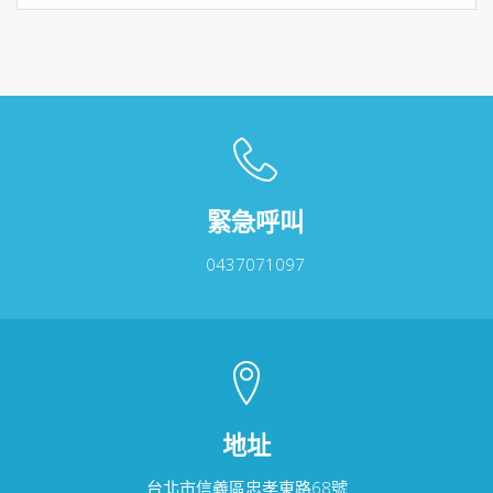
SEA
緊急呼叫
0437071097
地址
台北市信義區忠孝東路68號