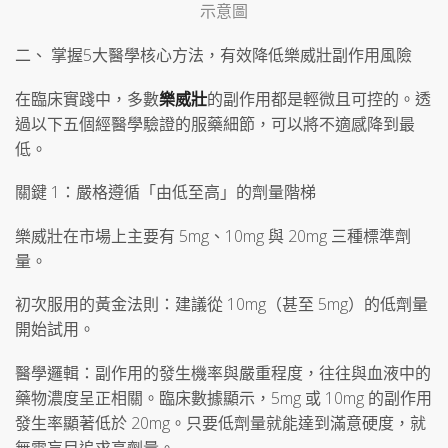
示意圖
二、 掌握5大醫學核心方法，有效降低樂威壯副作用風險
在臨床實踐中，多數
樂威壯
的副作用都是輕微且可控的。透
過以下五個經醫學驗證的服藥細節，可以將不適感降到最
低。
關鍵 1：嚴格遵循「由低至高」的劑量階梯
樂威壯在市場上主要有 5mg、10mg 與 20mg 三種標準劑
量。
初次服用的黃金法則：建議從 10mg（甚至 5mg）的低劑量
開始試用。
醫學邏輯：副作用的發生機率與嚴重程度，往往與血液中的
藥物濃度呈正相關。臨床數據顯示，5mg 或 10mg 的副作用
發生率顯著低於 20mg。只要低劑量就能達到滿意硬度，就
無需盲目追求高劑量。