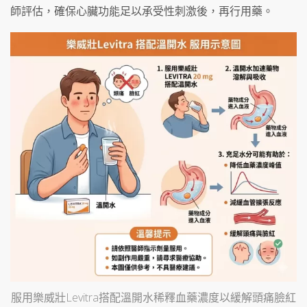
師評估，確保心臟功能足以承受性刺激後，再行用藥。
服用樂威壯Levitra搭配溫開水稀釋血藥濃度以緩解頭痛臉紅