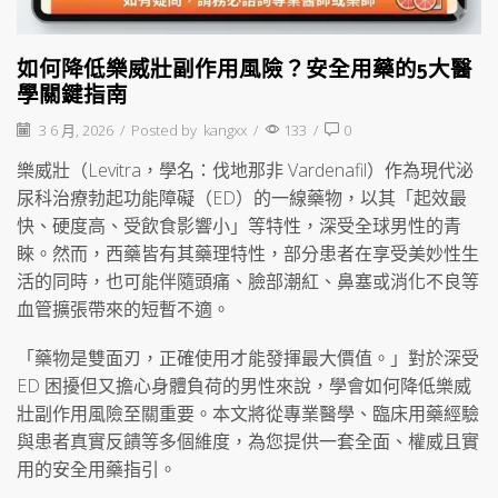
如何降低樂威壯副作用風險？安全用藥的5大醫
學關鍵指南
3 6 月, 2026
/
Posted by
kangxx
/
133
/
0
樂威壯（Levitra，學名：伐地那非 Vardenafil）作為現代泌
尿科治療勃起功能障礙（ED）的一線藥物，以其「起效最
快、硬度高、受飲食影響小」等特性，深受全球男性的青
睞。然而，西藥皆有其藥理特性，部分患者在享受美妙性生
活的同時，也可能伴隨頭痛、臉部潮紅、鼻塞或消化不良等
血管擴張帶來的短暫不適。
「藥物是雙面刃，正確使用才能發揮最大價值。」對於深受
ED 困擾但又擔心身體負荷的男性來說，學會如何降低樂威
壯副作用風險至關重要。本文將從專業醫學、臨床用藥經驗
與患者真實反饋等多個維度，為您提供一套全面、權威且實
用的安全用藥指引。