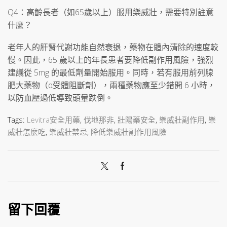
Q4：高齡長者（如65歲以上）服用樂威壯，需要特別註意
什麼？
老年人的肝腎代謝功能自然衰退，藥物在體內清除的速度較
慢。因此，65 歲以上的年長患者要降低副作用風險，強烈
建議從 5mg 的最低劑量開始服用。同時，若有服用前列腺
肥大藥物（α受體阻斷劑），兩種藥物應至少錯開 6 小時，
以防血壓過低導致頭暈跌倒。
Tags:
Levitra安全用藥
,
伐地那非
,
壯陽藥安全
,
樂威壯副作用
,
樂
威壯怎麼吃
,
樂威壯禁忌
,
降低樂威壯副作用風險
留下回覆