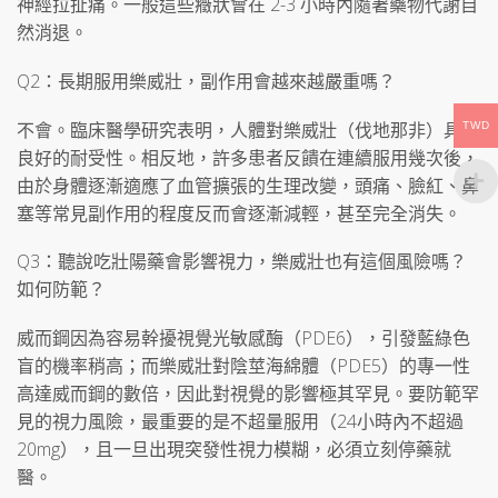
神經拉扯痛。一般這些癥狀會在 2-3 小時內隨著藥物代謝自
然消退。
Q2：長期服用樂威壯，副作用會越來越嚴重嗎？
不會。臨床醫學研究表明，人體對樂威壯（伐地那非）具有
TWD
良好的耐受性。相反地，許多患者反饋在連續服用幾次後，
由於身體逐漸適應了血管擴張的生理改變，頭痛、臉紅、鼻
塞等常見副作用的程度反而會逐漸減輕，甚至完全消失。
Q3：聽說吃壯陽藥會影響視力，樂威壯也有這個風險嗎？
如何防範？
威而鋼因為容易幹擾視覺光敏感酶（PDE6），引發藍綠色
盲的機率稍高；而樂威壯對陰莖海綿體（PDE5）的專一性
高達威而鋼的數倍，因此對視覺的影響極其罕見。要防範罕
見的視力風險，最重要的是不超量服用（24小時內不超過
20mg），且一旦出現突發性視力模糊，必須立刻停藥就
醫。