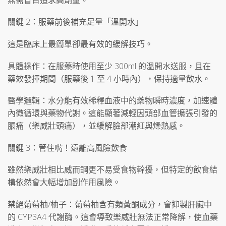
關鍵 2：服藥前後補充足量「溫開水」
這是臨床上最簡單卻最有效的緩解技巧。
具體操作：在服藥時使用至少 300ml 的溫開水送服，且在
藥效發揮期間（服藥後 1 至 4 小時內），保持適量飲水。
醫學邏輯：水分能有效稀釋血液中的藥物瞬時濃度，加速體
內微循環與藥物代謝。這能顯著減輕因頭部血管擴張引發的
脹痛（樂威壯頭痛），並緩解臉部潮紅與燥熱感。
關鍵 3：管住嘴！遠離高風險飲食
雖然樂威壯相比威而鋼更不易受食物幹擾，但特定的飲食結
構依然會大幅增加副作用風險。
禁絕葡萄柚/柚子：葡萄柚含有類黃酮成分，會抑製肝臟中
的 CYP3A4 代謝酶。這會導致樂威壯無法正常降解，使血藥