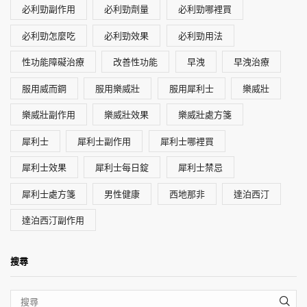
必利勁副作用
必利勁劑量
必利勁哪裡買
必利勁怎麼吃
必利勁效果
必利勁用法
性功能障礙治療
改善性功能
早洩
早洩治療
服用威而鋼
服用樂威壯
服用犀利士
樂威壯
樂威壯副作用
樂威壯效果
樂威壯處方箋
犀利士
犀利士副作用
犀利士哪裡買
犀利士效果
犀利士每日錠
犀利士禁忌
犀利士處方箋
男性健康
西地那非
達泊西汀
達泊西汀副作用
搜尋