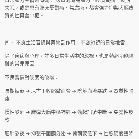
失眠，或是患有臨床憂鬱癥、焦慮癥，都會強力抑製大腦皮
質的性興奮中樞。
四、 不良生活習慣與藥物副作用：不容忽視的日常地雷
除了疾病與心理，許多日常生活中的忽視，也是勃起功能障
礙的常見原因：
不良習慣對硬度的破壞：
長期抽菸 ➔ 尼古丁收縮微血管 ➔ 陰莖血流暴跌 ➔ 器質性陽
痿
慢性酗酒 ➔ 麻痺大腦中樞神經 ➔ 勃起訊號中斷 ➔ 突發性疲
軟
肥胖熬夜 ➔ 抑製睪固酮分泌 ➔ 荷爾蒙低下 ➔ 性慾硬度雙降