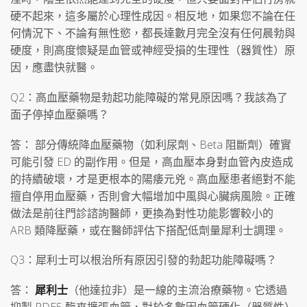
硬不起來，這多屬於心理性成因。相反地，如果您不論在任
何情況下、不論有無性慾，都長達數月完全沒有任何晨勃與
硬度，則高度懷疑是血管或神經受損的生理性（器質性）原
因，應盡快就醫。
Q2：高血壓藥物是勃起功能障礙的常見原因嗎？我該為了
面子停掉血壓藥嗎？
答： 部分傳統降血壓藥物（如利尿劑、Beta 阻斷劑）確實
可能引發 ED 的副作用。但是，高血壓本身對血管內皮造成
的持續破壞，才是更根本的陽痿元兇。高血壓患者絕對不能
擅自停用血壓藥，否則會大幅增加中風與心臟病風險。正確
做法是前往門診諮詢醫師，更換為對性功能影響較小的
ARB 類降壓藥，或在醫師評估下搭配低劑量犀利士調理。
Q3：犀利士可以根治所有原因引發的勃起功能障礙嗎？
答：
犀利士
（他達拉非）是一線的主流治療藥物。它透過
抑製 PDE5 酶來擴張血管，對於多數因血管硬化（器質性）