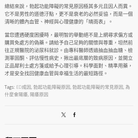
總結來說，勃起功能障礙的常見原因極其多元且因人而異。
它不是男性的道德汙點，更不是衰老的必然妥協，而是一個
清晰的體內血管、神經與心理健康的「晴雨表」。
當您遭遇硬度困擾時，最明智的舉動絕不是上網尋求偏方或
購買免處方的偽藥。請給予自己足夠的關懷與尊重，坦然前
往正規醫院的泌尿科就診。由專科醫師透過抽血抽血糖、檢
測睪固酮、評估慢性病史，揪出最底層的致病原因，並開立
正品犀利士處方箋或給予心理引導。科學面對、精準用藥，
才是安全找回健康血管與幸福生活的最短路徑。
Tags:
ED成因
,
勃起功能障礙原因
,
勃起功能障礙的常見原因
,
為
什麼會陽痿
,
陽痿原因