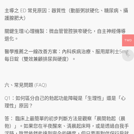
主導之 ED 常見原因：器質性（動脈粥狀硬化、糖尿病、攝
護腺肥大）
關鍵生理/心理機製：微血管管腔狹窄硬化，自主神經傳導
退化。
TWD
醫學推薦之一線改善方案：內科疾病治療、服用犀利士5mg
每日錠（雙效兼顧排尿與硬度）。
六、常見問題 (FAQ)
Q1：如何區分自己的勃起功能障礙是「生理性」還是「心
理性」原因？
答： 臨床上最簡單的初步判斷方法是觀察「晨間勃起（晨
勃）」。如果您在半夜醒來、清晨起床時，或是透過自我手
淫時，陰莖依然能達到完全的硬度，但只要面對伴侶行房就