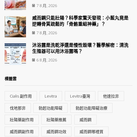
7 8 月, 2026
威而鋼只能壯陽？科學家驚天發現：小藍丸竟是
逆轉骨質疏鬆的「骨骼重組神藥」？
7 8 月, 2026
沐浴露是洗乾淨還是慢性毀壞？醫學解密：清洗
生殖器可以用沐浴露嗎？
6 8 月, 2026
標籤雲
Cialis 副作用
Levitra
Levitra臺灣
他達拉非
伐地那非
勃起功能障礙
勃起功能障礙治療
壯陽藥副作用
壯陽藥推薦
威而鋼
威而鋼副作用
威而鋼功效
威而鋼哪裡買