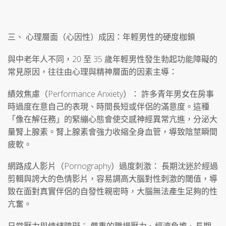
三、 心理層面（心因性）成因：年輕男性的硬度枷鎖
與中老年人不同，20 至 35 歲年輕男性發生勃起功能障礙的
常見原因，往往由心理與精神層面的因素主導：
績效焦慮（Performance Anxiety）： 許多青年男女在房事
時過度在意自己的表現、時間長短或伴侶的滿意度。這種
「像在解任務」的緊繃心態會使交感神經異常亢進，分泌大
量腎上腺素。腎上腺素會強力收縮全身血管，導致陰莖瞬間
疲軟。
網路成人影片（Pornography）過度刺激： 長期沈迷於經過
剪輯與誇大的色情影片，容易調高大腦對性刺激的閾值，導
致在面對真實伴侶的自發性親密時，大腦無法產生足夠的性
亢奮。
日常壓力與情緒障礙： 嚴重的職場壓力、經濟負擔、長期