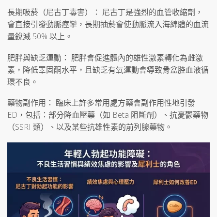
長期吸菸（尼古丁毒害）： 尼古丁是強烈的血管收縮劑，
會直接引發動脈痙攣，長期抽菸會使動脈流入海綿體的血流
量銳減 50% 以上。
肥胖與缺乏運動： 肥胖會促進體內的雄性激素轉化為雌激
素，降低睪固酮水平，且缺乏有氧運動會導致骨盆腔血液循
環不良。
藥物副作用： 臨床上許多常用處方藥會副作用性地引發
ED，包括：部分降血壓藥（如 Beta 阻斷劑）、抗憂鬱藥物
（SSRI 類）、以及某些抗雄性素的前列腺藥物。