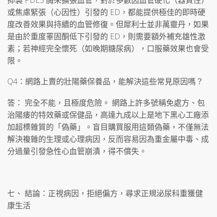
或焦慮緊張（心因性）引發的 ED，都能提供極佳的即時硬
度改善效果與持續的血管修復。但犀利士並非萬靈丹，如果
是由於重度睪固酮低下引發的 ED，則需要額外補充雄性激
素；若神經完全懷死（如晚期糖尿病），口服藥效果也會受
限。
Q4：網路上賣的壯陽藥保養品，能解決這些常見原因嗎？
答： 完全不能，且極度危險。 網路上許多號稱免處方、包
治陽痿的特效藥或保健品，高達九成以上是地下黑心工廠添
加超標雜質的「偽藥」。盲目購買服用這類偽藥，不僅無法
解決複雜的生理或心理病因，反而容易因為重金屬中毒、成
分過量引發急性心血管崩潰，得不償失。
七、 結論：正視病因，拒絕偏方，尋求正規泌尿科重獲健
康生活