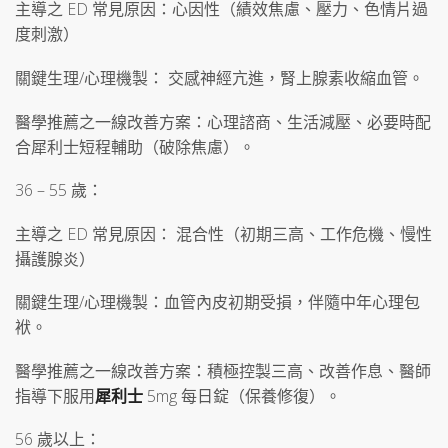
主導之 ED 常見原因：心因性（績效焦慮、壓力、色情片過
度刺激）
關鍵生理/心理機製： 交感神經亢進，腎上腺素收縮血管。
醫學推薦之一線改善方案：心理諮商、生活減壓、必要時配
合犀利士短程輔助（破除焦慮）。
36 – 55 歲：
主導之 ED 常見原因： 混合性（初期三高、工作危機、慢性
攝護腺炎）
關鍵生理/心理機製：血管內皮初期受損，伴隨中年心理包
袱。
醫學推薦之一線改善方案：積極控製三高、改善作息、醫師
指導下服用
犀利士
5mg 每日錠（保養修復）。
56 歲以上：