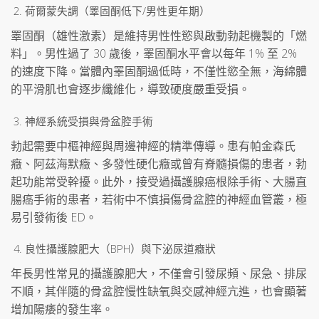
荷爾蒙失調（睪固酮低下/男性更年期）
睪固酮（雄性激素）是維持男性性慾與啟動勃起機製的「燃
料」。男性過了 30 歲後，睪固酮水平會以每年 1% 至 2%
的速度下降。當體內睪固酮過低時，不僅性慾全無，海綿體
的平滑肌也會逐步纖維化，導致硬度嚴重受損。
神經系統受損與骨盆腔手術
勃起需要中樞神經與周邊神經的精準傳導。患有帕金森氏
癥、阿茲海默癥、多發性硬化癥或曾有脊髓損傷的患者，勃
起功能常受幹擾。此外，接受過攝護腺癌根除手術、大腸直
腸癌手術的患者，若術中不慎損傷骨盆腔的神經血管叢，極
易引發術後 ED。
良性攝護腺肥大（BPH）與下泌尿道癥狀
年長男性常見的攝護腺肥大，不僅會引發尿頻、尿急、排尿
不順，其伴隨的骨盆腔慢性缺氧與交感神經亢進，也會顯著
增加陽痿的發生率。