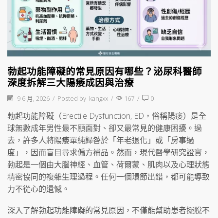
勃起功能障礙的常見原因有哪些？泌尿科醫師
深度拆解三大陽痿成因與治療
9 6 月, 2026
/
Posted by
kangxx
/
167
/
0
勃起功能障礙（Erectile Dysfunction, ED，俗稱陽痿）是全
球無數成年男性最不願面對、卻又最常見的健康困擾。過
去，許多人將陽痿單純歸咎於「年老退化」或「房事過
度」，因而盲目尋求偏方補品。然而，現代醫學研究證實，
勃起是一個由大腦神經、血管、荷爾蒙、肌肉以及心理狀態
精密協同的複雜生理過程。任何一個環節出錯，都可能導致
力不從心的遺憾。
深入了解勃起功能障礙的常見原因，不僅能幫助患者擺脫不