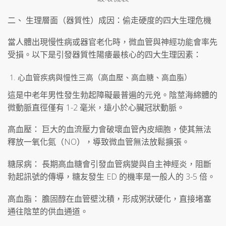
二、 生理層面（器質性）成因：偷走硬度的四大生理危機
當人體出現慢性病或器官老化時，微血管與神經功能會率先
受損。以下是引發器質性陽痿最核心的四大生理因素：
心血管疾病與慢性三高（高血壓、高血糖、高血脂）
這是中老年男性發生勃起障礙最普遍的元兇。陰莖海綿體的
微動脈直徑僅有 1-2 毫米，遠小於心臟冠狀動脈。
高血壓： 巨大的血流壓力會破壞血管內皮細胞，使其無法
釋放一氧化氮（NO），導致微血管無法放鬆擴張。
糖尿病： 長期高血糖會引發血管病變與自主神經炎，阻斷
勃起訊號的傳導，糖友發生 ED 的機率是一般人的 3-5 倍。
高血脂： 膽固醇在血管壁沈積，形成粥狀硬化，直接堵塞
通往陰莖的供血通道。