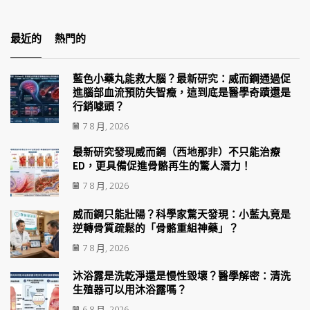
最近的
熱門的
藍色小藥丸能救大腦？最新研究：威而鋼通過促
進腦部血流預防失智癥，這到底是醫學奇蹟還是
行銷噱頭？
7 8 月, 2026
最新研究發現威而鋼（西地那非）不只能治療
ED，更具備促進骨骼再生的驚人潛力！
7 8 月, 2026
威而鋼只能壯陽？科學家驚天發現：小藍丸竟是
逆轉骨質疏鬆的「骨骼重組神藥」？
7 8 月, 2026
沐浴露是洗乾淨還是慢性毀壞？醫學解密：清洗
生殖器可以用沐浴露嗎？
6 8 月, 2026