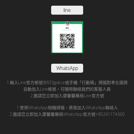
line
WhatsApp
1.輪入Line官方帳號@833gvbce或手機「行動碼」掃描對準左圖將
自動加入Line帳號，可隨時聯絡我們的客服人員
2.邀請您立即加入康馨馨藥局Line官方號
1.使用WhatsApp相機掃描，將我加入WhatsApp聯絡人
2.邀請您立即加入康馨馨藥局WhatsApp官方號+85261174360