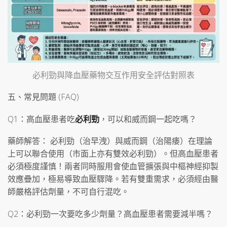
必利勁與降血壓藥物交互作用安全評估對照表
五、常見問題 (FAQ)
Q1：高血壓患者吃
必利勁
，可以和威而鋼一起吃嗎？
藥師解答： 必利勁（治早洩）與威而鋼（治陽痿）在理論
上可以聯合使用（市面上亦有雙效必利勁）。但高血壓患者
必須極度謹慎！兩者同時服用會使血管擴張與中樞神經抑製
效應疊加，極易導致血壓驟降。若有雙重需求，必須經由醫
師嚴格評估劑量，不可自行混吃。
Q2：必利勁一次要吃多少劑量？高血壓患者需要減半嗎？