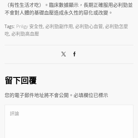
（有性生活才吃）。臨床數據顯示，長期正確服用必利勁並
不會對人體的基礎血壓造成永久性的惡化或改變。
Tags:
Priligy 安全性
,
必利勁副作用
,
必利勁心血管
,
必利勁怎麼
吃
,
必利勁高血壓
留下回覆
您的電子郵件地址將不會公開。必填欄位已標示