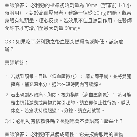
藥師解答： 必利勁的標準初始劑量為 30mg（辦事前 1-3 小
時服用）。對於高血壓患者，建議一律從 30mg 開始，觀察
身體有無頭暈、噁心反應。若效果不佳且無副作用，在醫師
允許下才可增加至最大劑量 60mg。
Q3：如果吃了必利勁之後血壓突然飆高或降低，該怎麼
辦？
藥師解答：
若感到頭暈、目眩（低血壓徵兆）： 請立即平躺，並將雙腿
擡高，補充溫水分，通常在短時間內可緩解。
若出現劇烈頭痛、胸悶、視力模糊（高血壓危象）： 這可能
是由情緒激動或藥物異常引起的，請立即停止性行為，靜臥
休息。若癥狀持續超過 15 分鐘，請立刻就醫。
Q4：必利勁有依賴性嗎？長期吃會不會讓高血壓惡化？
藥師解答： 必利勁不具備成癮性，它是按需服用的藥物