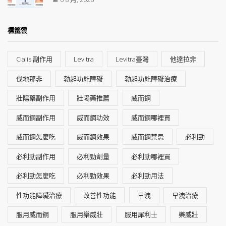
標籤雲
Cialis 副作用
Levitra
Levitra臺灣
他達拉非
伐地那非
勃起功能障礙
勃起功能障礙治療
壯陽藥副作用
壯陽藥推薦
威而鋼
威而鋼副作用
威而鋼功效
威而鋼哪裡買
威而鋼怎麼吃
威而鋼效果
威而鋼禁忌
必利勁
必利勁副作用
必利勁劑量
必利勁哪裡買
必利勁怎麼吃
必利勁效果
必利勁用法
性功能障礙治療
改善性功能
早洩
早洩治療
服用威而鋼
服用樂威壯
服用犀利士
樂威壯