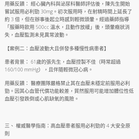
用藥反饋： 經心臟內科與泌尿科醫師評估後，陳先生開始
嘗試服用必利勁 30mg。初次服用時，在射精時間上延長了
約 3 倍，但在辦事後起立時感到輕微頭暈。經過藥師指導
「服藥時飲用 500cc 溫水，且動作放緩」後，頭暈癥狀消
失，血壓監測未見異常波動。
【案例二：血壓波動大且併發多種慢性病患者】
患者背景： 61歲的張先生，血壓控製不佳（時常超過
160/100 mmHg），且伴隨輕微冠心病。
用藥反饋： 醫療團隊嚴格禁止其在血壓未穩定前服用必利
勁。因其心血管代償功能較差，貿然服用可能增加體位性低
血壓引發跌倒或心肌缺氧的風險。
三、 權威醫學指南：高血壓患者服用必利勁的 4 大安全原
則