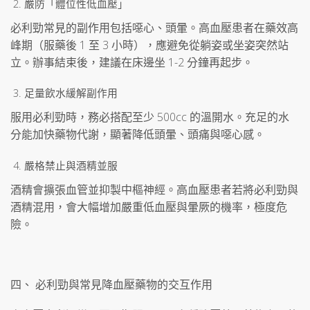
嚴防「體位性低血壓」
必利勁常見的副作用包括噁心、頭暈。高血壓患者在藥效高
峰期（服藥後 1 至 3 小時），應避免從躺姿或坐姿突然站
立。辦事結束後，建議在床邊坐 1-2 分鐘再起步。
足量飲水緩解副作用
服用必利勁時，務必搭配至少 500cc 的溫開水。充足的水
分能加快藥物代謝，顯著降低頭暈、頭痛與噁心感。
嚴格禁止與酒精並服
酒精會擴張血管並抑製中樞神經。高血壓患者若將必利勁與
酒精混用，會大幅增加嚴重低血壓與暈厥的機率，極度危
險。
四、 必利勁與常見降血壓藥物的交互作用