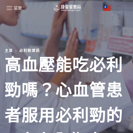
菜單
主頁
必利勁資訊
高血壓能吃必利
勁嗎？心血管患
者服用必利勁的