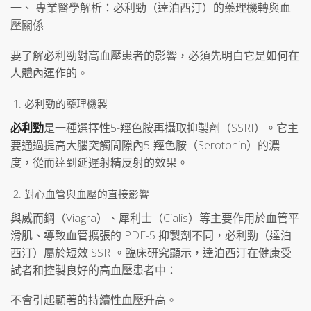
一、 專業醫學解析：必利勁（達泊西汀）的藥理機轉與血
壓關係
要了解必利勁對高血壓患者的影響，必須先明白它是如何在
人體內運作的。
必利勁的藥理機製
必利勁
是一種選擇性5-羥色胺再攝取抑製劑（SSRI）。它主
要通過提高大腦突觸間隙內5-羥色胺（Serotonin）的濃
度，從而達到延遲射精反射的效果。
對心血管與血壓的直接影響
與威而鋼（Viagra）、犀利士（Cialis）等主要作用於血管平
滑肌、導致血管擴張的 PDE-5 抑製劑不同，必利勁（達泊
西汀）屬於短效 SSRI。臨床研究顯示，達泊西汀在健康受
試者和控製良好的高血壓患者中：
不會引起顯著的持續性血壓升高。