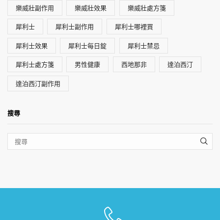
樂威壯副作用
樂威壯效果
樂威壯處方箋
犀利士
犀利士副作用
犀利士哪裡買
犀利士效果
犀利士每日錠
犀利士禁忌
犀利士處方箋
男性健康
西地那非
達泊西汀
達泊西汀副作用
搜尋
SEA