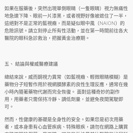
如果在服藥後，突然出現單側眼睛（一隻眼睛）視力無痛性
地急速下降、眼前一片漆黑，或者視野好像被遮住了一半，
這絕對不是正常的藍視癥，而是疑似眼中風（NAION）的
危險訊號。請立刻停止所有性活動，並在第一時間前往各大
醫院的眼科急診救治，把握黃金治療期。
五、 結論與權威醫療建議
總結來說，威而鋼視力異常（如藍視癥、輕微眼睛模糊）是
藥物分子短暫作用於視網膜酵素的良性生理反應，通常在幾
小時內隨著藥物代謝而完全恢復。 面對這種奇妙的副作
用，用藥者只需保持冷靜、調低劑量，並避免夜間駕駛即
可。
然而，性健康的基礎是全身性的安全。如果您是初次用藥
者，或本身患有心血管疾病、特殊眼疾，請勿在網路上購買