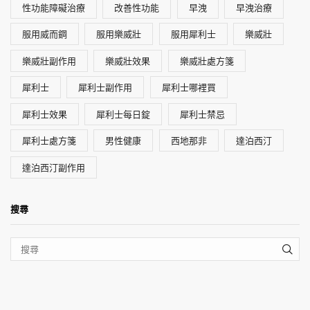
性功能障礙治療
改善性功能
早洩
早洩治療
服用威而鋼
服用樂威壯
服用犀利士
樂威壯
樂威壯副作用
樂威壯效果
樂威壯處方箋
犀利士
犀利士副作用
犀利士哪裡買
犀利士效果
犀利士每日錠
犀利士禁忌
犀利士處方箋
男性健康
西地那非
達泊西汀
達泊西汀副作用
搜尋
SEA