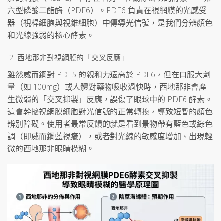
六型磷酸二酯酶（PDE6）。PDE6 負責在視網膜的光感受
器（視桿細胞與視錐細胞）中傳導光信號，是我們分辨顏色
和光線強弱的核心酵素。
西地那非對視網膜的「交叉反應」
雖然威而鋼對 PDE5 的親和力遠高於 PDE6，但在口服大劑
量（如 100mg）或人體對藥物吸收過快時，西地那非會產
生微弱的「交叉抑製」反應，誤傷了眼球中的 PDE6 酵素。
這會幹擾視網膜細胞對光信號的正常轉換，導致短暫的顏色
辨別障礙。使用者最常反饋的就是看到景物帶有藍色或綠色
調（即威而鋼藍視癥），或者對光線的敏感度增加、出現輕
微的西地那非眼睛模糊。