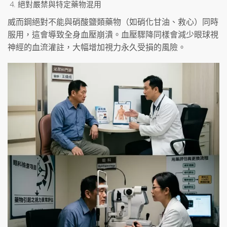
絕對嚴禁與特定藥物混用
威而鋼絕對不能與硝酸鹽類藥物（如硝化甘油、救心）同時
服用，這會導致全身血壓崩潰。血壓驟降同樣會減少眼球視
神經的血流灌註，大幅增加視力永久受損的風險。