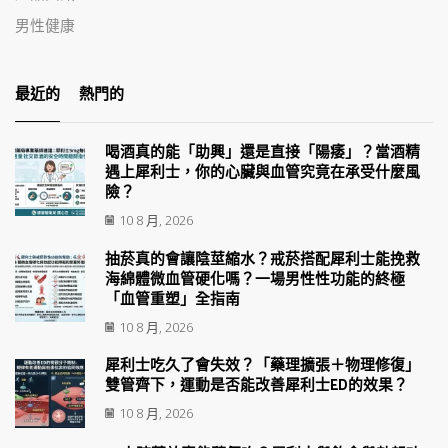
男性健康
最近的
熱門的
喝酒真的能「助興」還是直接「陽痿」？當酒精
遇上犀利士，你的心臟與血管究竟在承受什麼風
險？
10 8 月, 2026
抽菸真的會讓陰莖縮水？戒菸搭配犀利士能挽救
海綿體微血管硬化嗎？一場男性性功能的終極
「血管重塑」全指南
10 8 月, 2026
犀利士吃久了會失效？「藥理擴張＋物理修復」
雙管齊下，運動是否能改善犀利士ED的效果？
10 8 月, 2026