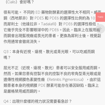
（Cialis）會好嗎？
很有可能。 不同的 ED 藥物對酵素的選擇性大不相同。威而
鋼（西地那非）對 PDE5 和 PDE6 的選擇性比例約為 10:1；
TWD
而犀利士（他達拉非，Tadalafil）對 PDE6 的選擇性極低，
它幾乎完全不影響眼球中的 PDE6。因此，臨床上在服用威
而鋼會出現藍視癥或畏光的患者，更換為犀利士後，視覺副
作用通常會徹底消失。
Q3：本身有近視、遠視、散光或青光眼，可以吃威而鋼
嗎？
屈光不正（近視、遠視、散光）患者可以安全服用威而鋼。
然而，如果您患有控製不良的控製不良的窄角型青光眼或是
遺傳性視網膜色素變性癥（Retinitis Pigmentosa），由於這
類患者本身的視網膜 PDE 酵素可能存在基因缺陷，臨床上
是嚴格禁用威而鋼的。
Q4：出現什麼樣的視力狀況需要看急診？