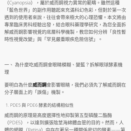
（Cyanopsia），屬於威而鋼視力異常的範疇。雖然這種
「藍色世界」的副作用聽起來充滿科幻色彩，但對於第一次
遇到的使用者來說，往往會帶來極大的心理恐懼。本文將由
專業臨床男科經驗出發，結合眼科藥理學研究，為您全面拆
解威而鋼影響視覺的底層科學機製，教您如何分辨「良性暫
時性視覺改變」與「罕見嚴重眼疾危險信號」。
一、 為什麼吃威而鋼會眼睛模糊、變藍？拆解眼球酵素機
理
要明白為什麼
威而鋼
會影響眼睛，我們必須先了解威而鋼在
分子層面上的「誤傷」機製。
PDE5 與 PDE6 酵素的結構相似性
威而鋼的原理是高度選擇性地抑製第五型磷酸二酯酶
（PDE5），以達到擴張陰莖海綿體血管的目的。然而，人
體的網膜（Retina）中存在著另一種關係密切的酵素——第