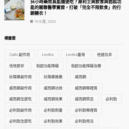
36小時藥效真能隨便吃？犀利士與飲食與勃起功
能的關聯醫學實證，打破「完全不限飲食」的行
銷糖衣！
10 8 月, 2026
標籤雲
Cialis 副作用
Levitra
Levitra臺灣
他達拉非
伐地那非
勃起功能障礙
勃起功能障礙治療
壯陽藥副作用
壯陽藥推薦
威而鋼
威而鋼副作用
威而鋼功效
威而鋼哪裡買
威而鋼怎麼吃
威而鋼效果
威而鋼禁忌
必利勁
必利勁副作用
必利勁劑量
必利勁哪裡買
必利勁怎麼吃
必利勁效果
必利勁用法