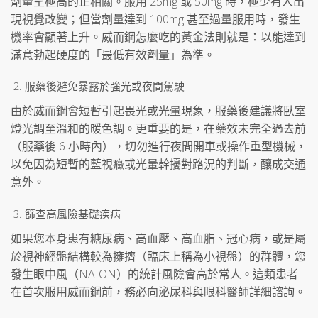
劑量呈極高的正相關。服用 25mg 或 50mg 時，極少有人出
現視覺改變；但當劑量達到 100mg 甚至過量服用時，發生
機率會顯著上升。威而鋼怎麼吃的黃金法則就是：以能達到
滿意勃起硬度的「最低有效劑量」為準。
服藥後避免暴露於強光或夜間駕駛
由於威而鋼會短暫引起畏光或光暈現象，服藥後建議將臥室
燈光調至溫和的暖色調。更重要的是，在藥效未完全過去前
（服藥後 6 小時內），切勿進行夜間開車或操作重型機械，
以免因為短暫的藍視癥或光暈幹擾對路況的判斷，釀成交通
意外。
篩查高風險基礎疾病
如果您本身患有糖尿病、高血壓、高血脂、冠心病，或是屬
於視神經盤結構較為擁擠（臨床上稱為小視盤）的群體，您
發生眼中風（NAION）的統計風險會高於常人。這類患者
在首次服用威而鋼前，務必向泌尿科與眼科醫師詳細諮詢。