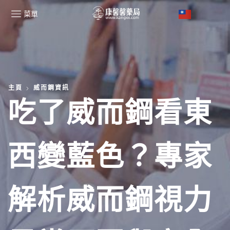
菜單
主頁
威而鋼資訊
吃了威而鋼看東
西變藍色？專家
解析威而鋼視力