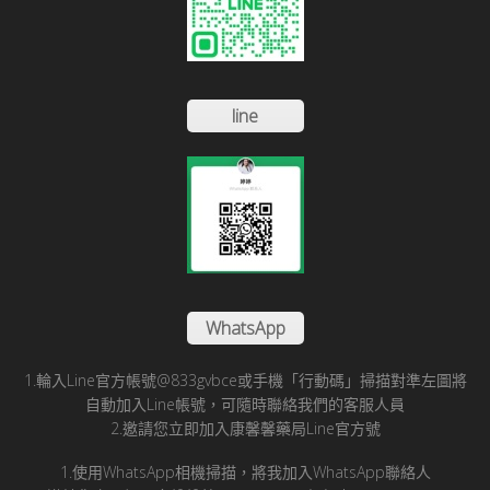
line
WhatsApp
1.輪入Line官方帳號@833gvbce或手機「行動碼」掃描對準左圖將
自動加入Line帳號，可隨時聯絡我們的客服人員
2.邀請您立即加入康馨馨藥局Line官方號
1.使用WhatsApp相機掃描，將我加入WhatsApp聯絡人