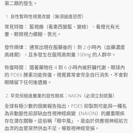
第二類的發生。
良性暫時性視覺改變（無須過度恐慌）
常見特徵： 藍視癥（看東西變藍、變綠）、看燈光有光
暈、輕微視力模糊、畏光。
發作規律： 通常出現在服藥後的 1 到 2 小時內（血藥濃度
高峰期），且多發生在服用高劑量 100mg 的人群中。
恢復時間： 隨著藥物在 4 到 6 小時內被肝臟代謝，眼球內
的 PDE6 酵素功能恢復，視覺異常會完全自行消失，不會對
眼睛留下任何後遺癥。
罕見但極度嚴重的惡性眼疾：NAION（必須立刻就醫）
全球有極少數的個案報告指出，PDE5 抑製劑可能與一種名
為非動脈性前部缺血性視神經病變（NAION）的嚴重眼疾
存在潛在關聯。這俗稱「眼中風」，是由於供應視神經前方
血流的血管突然供血不足，導致視神經受損。