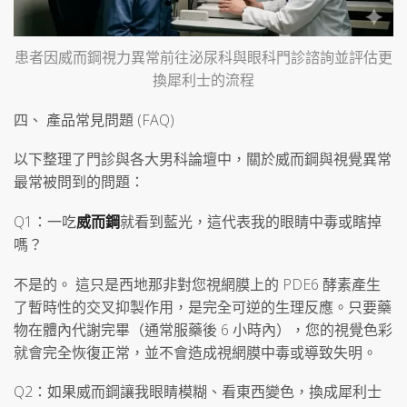
患者因威而鋼視力異常前往泌尿科與眼科門診諮詢並評估更
換犀利士的流程
四、 產品常見問題 (FAQ)
以下整理了門診與各大男科論壇中，關於威而鋼與視覺異常
最常被問到的問題：
Q1：一吃
威而鋼
就看到藍光，這代表我的眼睛中毒或瞎掉
嗎？
不是的。 這只是西地那非對您視網膜上的 PDE6 酵素產生
了暫時性的交叉抑製作用，是完全可逆的生理反應。只要藥
物在體內代謝完畢（通常服藥後 6 小時內），您的視覺色彩
就會完全恢復正常，並不會造成視網膜中毒或導致失明。
Q2：如果威而鋼讓我眼睛模糊、看東西變色，換成犀利士