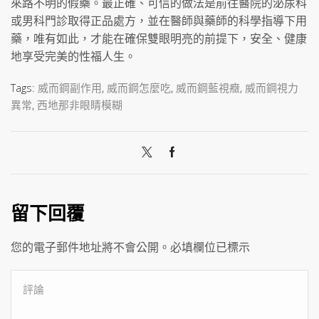
來路不明的假藥。最正確、可信的做法是前往醫院的泌尿科
或男科門診取得正品處方，並在醫師與藥師的科學指導下用
藥，唯有如此，才能在確保雙眼明亮的前提下，安全、健康
地享受完美的性福人生。
Tags:
威而鋼副作用
,
威而鋼怎麼吃
,
威而鋼藍視癥
,
威而鋼視力
異常
,
西地那非眼睛模糊
留下回覆
您的電子郵件地址將不會公開。必填欄位已標示