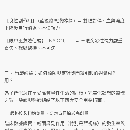
【良性副作用】 (藍視癥/輕微模糊) → 雙眼對稱、血藥濃度
下降後自行消退、不傷視力
【眼中風危險信號】 (NAION) → 單眼突發性視力嚴重
喪失、視野缺損、不可逆
三、 實戰經驗：如何預防與應對威而鋼引起的視覺副作
用？
為了確保您在享受高質量性生活的同時，完美保護您的靈魂
之窗，藥師與醫師總結了以下四大安全用藥指南：
嚴格控製初始劑量，切勿盲目追求高劑量
臨床數據證實，威而鋼副作用（特別是藍視癥）的發生率與