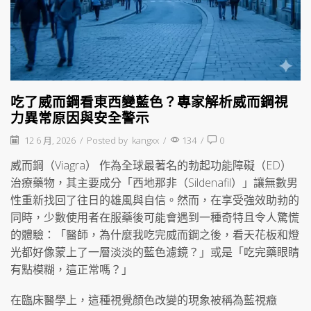
吃了威而鋼看東西變藍色？專家解析威而鋼視
力異常原因與安全警示
12 6 月, 2026
/
Posted by
kangxx
/
134
/
0
威而鋼（Viagra） 作為全球最著名的勃起功能障礙（ED）
治療藥物，其主要成分「西地那非（Sildenafil）」讓無數男
性重新找回了往日的雄風與自信。然而，在享受強效助勃的
同時，少數使用者在服藥後可能會遇到一種奇特且令人驚慌
的體驗：「醫師，為什麼我吃完威而鋼之後，看天花板和燈
光都好像蒙上了一層淡淡的藍色濾鏡？」或是「吃完藥眼睛
有點模糊，這正常嗎？」
在臨床醫學上，這種視覺顏色改變的現象被稱為藍視癥