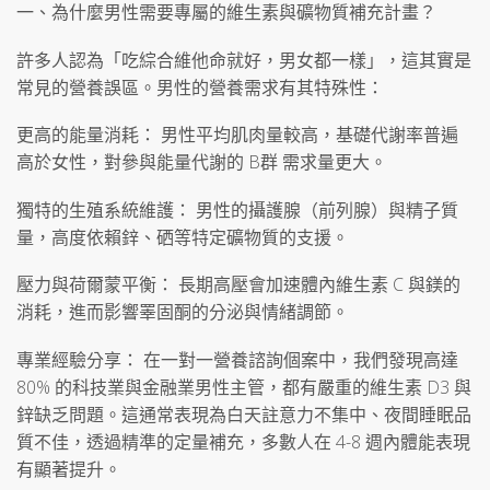
一、為什麼男性需要專屬的維生素與礦物質補充計畫？
許多人認為「吃綜合維他命就好，男女都一樣」，這其實是
常見的營養誤區。男性的營養需求有其特殊性：
更高的能量消耗： 男性平均肌肉量較高，基礎代謝率普遍
高於女性，對參與能量代謝的 B群 需求量更大。
獨特的生殖系統維護： 男性的攝護腺（前列腺）與精子質
量，高度依賴鋅、硒等特定礦物質的支援。
壓力與荷爾蒙平衡： 長期高壓會加速體內維生素 C 與鎂的
消耗，進而影響睪固酮的分泌與情緒調節。
專業經驗分享： 在一對一營養諮詢個案中，我們發現高達
80% 的科技業與金融業男性主管，都有嚴重的維生素 D3 與
鋅缺乏問題。這通常表現為白天註意力不集中、夜間睡眠品
質不佳，透過精準的定量補充，多數人在 4-8 週內體能表現
有顯著提升。