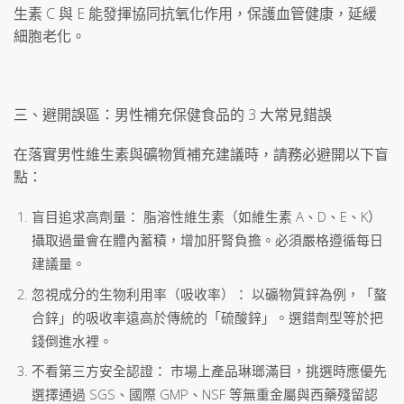
生素 C 與 E 能發揮協同抗氧化作用，保護血管健康，延緩
細胞老化。
三、避開誤區：男性補充保健食品的 3 大常見錯誤
在落實男性維生素與礦物質補充建議時，請務必避開以下盲
點：
盲目追求高劑量： 脂溶性維生素（如維生素 A、D、E、K）
攝取過量會在體內蓄積，增加肝腎負擔。必須嚴格遵循每日
建議量。
忽視成分的生物利用率（吸收率）： 以礦物質鋅為例，「螯
合鋅」的吸收率遠高於傳統的「硫酸鋅」。選錯劑型等於把
錢倒進水裡。
不看第三方安全認證： 市場上產品琳瑯滿目，挑選時應優先
選擇通過 SGS、國際 GMP、NSF 等無重金屬與西藥殘留認