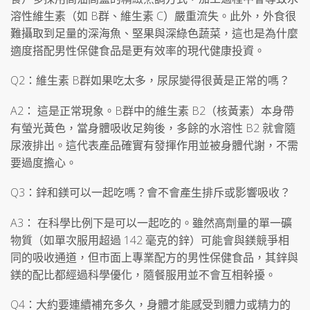
溶性維生素（如 B群、維生素 C）嚴重流失。此外，外食很
難攝取到足量的深海魚、堅果與深綠色蔬菜，這也是為什麼
適度搭配男性保健食品是更有效率的現代健康投資。
Q2：維生素 B群如果吃太多，尿尿變得很黃是正常的嗎？
A2： 這是正常現象。B群中的維生素 B2（核黃素）本身帶
有螢光黃色，當身體吸收足夠後，多餘的水溶性 B2 就會隨
尿液排出。這代表產品確實有發揮作用並被身體代謝，不需
要過度擔心。
Q3：鋅和鎂可以一起吃嗎？會不會產生排斥或影響吸收？
A3： 在科學比例下是可以一起吃的。雖然高劑量的單一礦
物質（如單次服用超過 142 毫克的鋅）可能會與鎂競爭相
同的吸收通道，但市面上專業配方的男性保健食品，其鋅與
鎂的配比都經過科學優化，隨餐服用並不會互相幹擾。
Q4：大約要連續補充多久，身體才能感受到體力或精力的