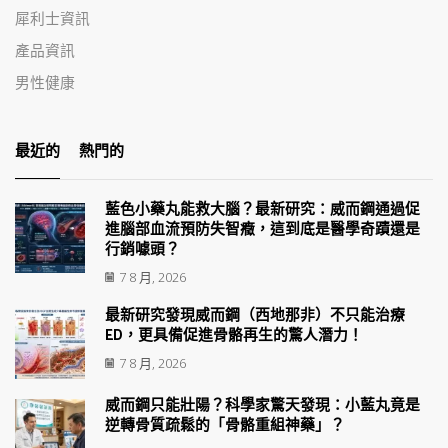
犀利士資訊
產品資訊
男性健康
最近的
熱門的
藍色小藥丸能救大腦？最新研究：威而鋼通過促
進腦部血流預防失智癥，這到底是醫學奇蹟還是
行銷噱頭？
7 8 月, 2026
最新研究發現威而鋼（西地那非）不只能治療
ED，更具備促進骨骼再生的驚人潛力！
7 8 月, 2026
威而鋼只能壯陽？科學家驚天發現：小藍丸竟是
逆轉骨質疏鬆的「骨骼重組神藥」？