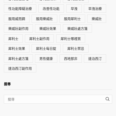
性功能障礙治療
改善性功能
早洩
早洩治療
服用威而鋼
服用樂威壯
服用犀利士
樂威壯
樂威壯副作用
樂威壯效果
樂威壯處方箋
犀利士
犀利士副作用
犀利士哪裡買
犀利士效果
犀利士每日錠
犀利士禁忌
犀利士處方箋
男性健康
西地那非
達泊西汀
達泊西汀副作用
搜尋
SEA