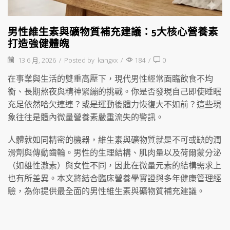
男性維生素與礦物質補充建議：5大核心營養素
打造強健體魄
13 6 月, 2026
/
Posted by
kangxx
/
184
/
0
在事業與生活的雙重高壓下，現代男性經常面臨飲食不均
衡、長期熬夜與精神緊繃的挑戰。你是否發現自己即使睡眠
充足依然哈欠連連？或是運動後體力恢復大不如前？這些現
象往往是體內微量營養素嚴重流失的警訊。
人體就如同精密的機器，維生素與礦物質就是不可或缺的潤
滑劑與傳動齒輪。男性的生理結構、肌肉量以及荷爾蒙分泌
（如雄性激素）與女性不同，因此在微量元素的結構需求上
也有所差異。本文將結合臨床營養學實證與多年健康管理經
驗，為你提供最全面的男性維生素與礦物質補充建議。