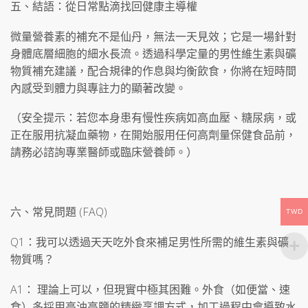
五、結語：從日常點滴找回健康主導權
微量營養素的補充不是仙丹，無法一天見效；它是一場針對
身體底層細胞的細水長流。透過科學定量的男性維生素與礦
物質補充建議，配合規律的作息與均衡飲食，你將在短時間
內感受到體力與專註力的顯著改變。
（安全提示：若您本身患有慢性疾病如高血壓、糖尿病，或
正在服用抗凝血藥物，在開始服用任何高劑量保健食品前，
請務必諮詢專業醫師或臨床營養師。）
六、常見問題 (FAQ)
TWD
Q1：我可以透過天天吃外食來補足男性所需的維生素與礦
物質嗎？
A1： 理論上可以，但現實中極其困難。外食（如便當、速
食）多採用高油高鹽的精緻烹調方式，加工過程中會導致水