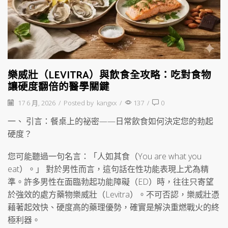
樂威壯（LEVITRA）與飲食全攻略：吃對食物
讓硬度翻倍的醫學關鍵
17 6 月, 2026
/
Posted by
kangxx
/
137
/
0
一、 引言：餐桌上的祕密——日常飲食如何決定您的勃起
硬度？
您可能聽過一句名言：「人如其食（You are what you
eat）。」 對於男性而言，這句話在性功能表現上尤為精
準。許多男性在面臨勃起功能障礙（ED）時，往往只寄望
於強效的處方藥物樂威壯（Levitra）。不可否認，樂威壯憑
藉著起效快、硬度高的藥理優勢，確實是解決重燃戰火的終
極利器。