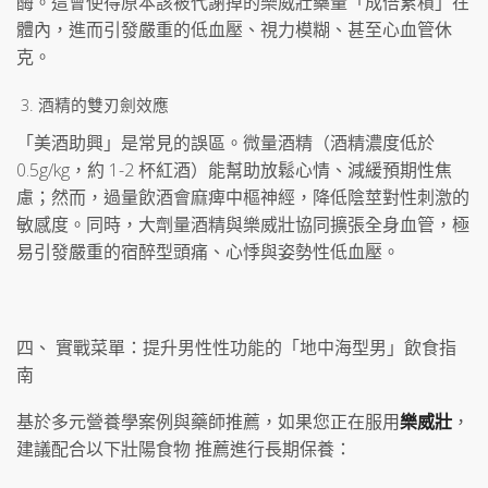
酶。這會使得原本該被代謝掉的樂威壯藥量「成倍累積」在
體內，進而引發嚴重的低血壓、視力模糊、甚至心血管休
克。
酒精的雙刃劍效應
「美酒助興」是常見的誤區。微量酒精（酒精濃度低於
0.5g/kg，約 1-2 杯紅酒）能幫助放鬆心情、減緩預期性焦
慮；然而，過量飲酒會麻痺中樞神經，降低陰莖對性刺激的
敏感度。同時，大劑量酒精與樂威壯協同擴張全身血管，極
易引發嚴重的宿醉型頭痛、心悸與姿勢性低血壓。
四、 實戰菜單：提升男性性功能的「地中海型男」飲食指
南
基於多元營養學案例與藥師推薦，如果您正在服用
樂威壯
，
建議配合以下壯陽食物 推薦進行長期保養：