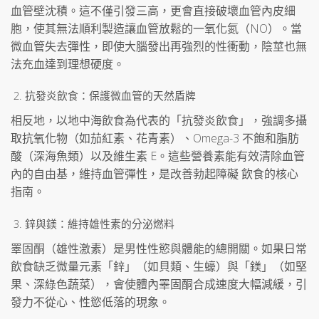
血管壁沈積。這不僅引發三高，更會直接破壞血管內皮細
胞，使其無法順利製造讓血管放鬆的一氧化氮（NO）。當
微血管失去彈性，即使大腦發出再強烈的性衝動，陰莖也無
法充血達到理想硬度。
抗發炎飲食：保護微血管的天然盾牌
相反地，以地中海飲食為代表的「抗發炎飲食」，強調多攝
取抗氧化物（如茄紅素、花青素）、Omega-3 不飽和脂肪
酸（深海魚類）以及維生素 E。這些營養素能有效清除血管
內的自由基，維持血管彈性，是改善勃起障礙 飲食的核心
指南。
鋅與鎂：維持雄性素的分泌燃料
睪固酮（雄性激素）是男性性慾與體能的總開關。如果日常
飲食缺乏微量元素「鋅」（如貝類、生蠔）與「鎂」（如堅
果、深綠色蔬菜），會使體內睪固酮合成速度大幅減緩，引
發力不從心、性慾低落的現象。