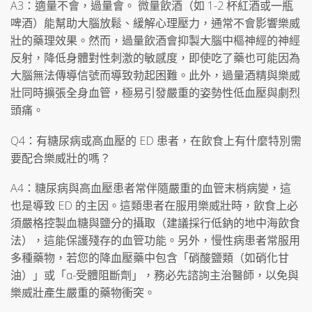
A3：適量不會，過量會。 微量飲酒（如 1-2 杯紅酒或一瓶
啤酒）能幫助大腦放鬆、緩解心理壓力，通常不會影響樂威
壯的藥理效果。然而，過量飲酒會抑製大腦中樞神經的神經
反射，降低身體對性刺激的敏感度，即使吃了藥也可能因為
大腦無法傳導信號而導致勃起困難。此外，過量酒精與樂威
壯同時擴張全身血管，極易引發嚴重的姿勢性低血壓與劇烈
頭痛。
Q4：有糖尿病或高血壓的 ED 患者，在飲食上有什麼特別需
要配合樂威壯的嗎？
A4：糖尿病與高血壓患者常伴隨嚴重的血管末梢病變，這
也是導致 ED 的主因。這類患者在服用樂威壯時，飲食上必
須嚴格控製血糖與鹽分的攝取（建議採行低鈉的地中海飲食
法），這能保護殘存的血管功能。另外，慢性病患者常服用
多種藥物，若您的降血壓藥中包含「硝酸鹽類（如硝化甘
油）」或「α-受體阻斷劑」，務必先諮詢主治醫師，以免與
樂威壯產生嚴重的藥物衝突。