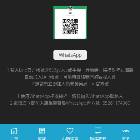
WhatsApp
1.輪入Line官方帳號@833gvbce或手機「行動碼」掃描對準左圖將
自動加入Line帳號，可隨時聯絡我們的客服人員
2.邀請您立即加入康馨馨藥局Line官方號
1.使用WhatsApp相機掃描，將我加入WhatsApp聯絡人
2.邀請您立即加入康馨馨藥局WhatsApp官方號+85261174360
© 2025 康馨馨國際醫藥有限公司版所有
主頁
商店
心願清單
聯絡我們
更多