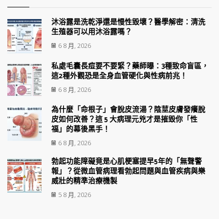
沐浴露是洗乾淨還是慢性毀壞？醫學解密：清洗
生殖器可以用沐浴露嗎？
6 8 月, 2026
私處毛囊長痘要不要緊？藥師曝：3種致命盲區，
這2種外觀恐是全身血管硬化與性病前兆！
6 8 月, 2026
為什麼「命根子」會脫皮流湯？陰莖皮膚發癢脫
皮如何改善？這 5 大病理元兇才是摧毀你「性
福」的幕後黑手！
6 8 月, 2026
勃起功能障礙竟是心肌梗塞提早5年的「無聲警
報」？從微血管病理看勃起問題與血管疾病與樂
威壯的精準治療機製
5 8 月, 2026