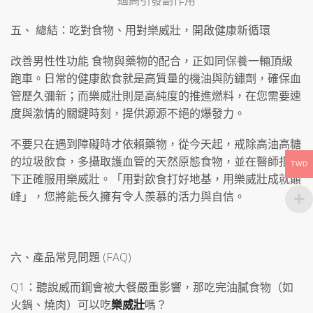
五、 總結：吃對食物、用對樂威壯，開啟健康新循環
改善男性性功能 食物與藥物的配合，正如同保養一輛頂級
跑車。日常的健康飲食就是高質量的機油與防鏽劑，確保血
管歷久彌新；而樂威壯則是高純度的推進燃料，在您需要速
度與激情的關鍵時刻，提供源源不絕的爆發力。
不要只在遇到障礙時才依賴藥物，從今天起，戒除高油高糖
的垃圾飲食，多攝取護血管的天然原態食物，並在醫師指導
TWD
下正確服用樂威壯。「用對飲食打好地基，用樂威壯成就巔
峰」，您將能長久擁有令人羨慕的活力與自信。
六、產品常見問題 (FAQ)
Q1：聽說威而鋼會被大餐嚴重影響，那吃完油膩食物（如
火鍋、燒肉）可以吃
樂威壯
嗎？