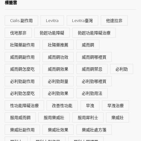
標籤雲
Cialis 副作用
Levitra
Levitra臺灣
他達拉非
伐地那非
勃起功能障礙
勃起功能障礙治療
壯陽藥副作用
壯陽藥推薦
威而鋼
威而鋼副作用
威而鋼功效
威而鋼哪裡買
威而鋼怎麼吃
威而鋼效果
威而鋼禁忌
必利勁
必利勁副作用
必利勁劑量
必利勁哪裡買
必利勁怎麼吃
必利勁效果
必利勁用法
性功能障礙治療
改善性功能
早洩
早洩治療
服用威而鋼
服用樂威壯
服用犀利士
樂威壯
樂威壯副作用
樂威壯效果
樂威壯處方箋