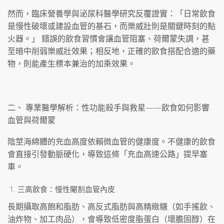
然而，臨床營養學與泌尿科醫學研究反覆證實：「日常飲食
是慢性破壞或建設血管的基石，而樂威壯則是關鍵時刻的點
火器。」 錯誤的飲食習慣會讓血管阻塞、荷爾蒙失調，甚
至暗中削弱樂威壯效果；相反地，正確的飲食搭配合適的藥
物，則能產生標本兼治的加乘效果。
二、 專業醫學解析：性功能殺手與救星——飲食如何影響
血管與荷爾蒙
陰莖海綿體的充血高度依賴微血管的健康度。不健康的飲食
會直接引發動脈硬化，導致這條「充血高速公路」提早塞
車。
三高飲食：慢性閹割血管內皮
長期攝取高飽和脂肪、高反式脂肪與高精緻糖（如手搖飲、
油炸物、加工肉品），會導致低密度脂蛋白（壞膽固醇）在