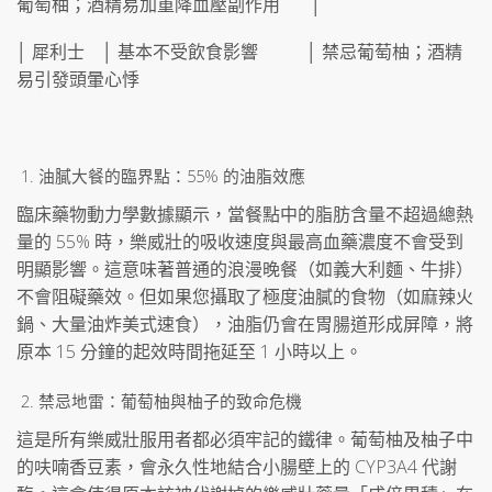
葡萄柚；酒精易加重降血壓副作用 │
│ 犀利士 │ 基本不受飲食影響 │ 禁忌葡萄柚；酒精
易引發頭暈心悸
油膩大餐的臨界點：55% 的油脂效應
臨床藥物動力學數據顯示，當餐點中的脂肪含量不超過總熱
量的 55% 時，樂威壯的吸收速度與最高血藥濃度不會受到
明顯影響。這意味著普通的浪漫晚餐（如義大利麵、牛排）
不會阻礙藥效。但如果您攝取了極度油膩的食物（如麻辣火
鍋、大量油炸美式速食），油脂仍會在胃腸道形成屏障，將
原本 15 分鐘的起效時間拖延至 1 小時以上。
禁忌地雷：葡萄柚與柚子的致命危機
這是所有樂威壯服用者都必須牢記的鐵律。葡萄柚及柚子中
的呋喃香豆素，會永久性地結合小腸壁上的 CYP3A4 代謝