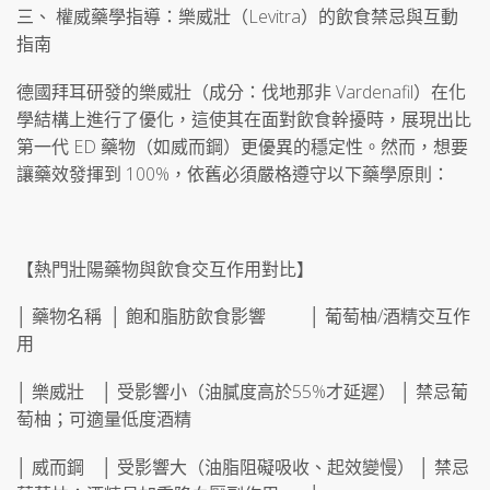
三、 權威藥學指導：樂威壯（Levitra）的飲食禁忌與互動
指南
德國拜耳研發的樂威壯（成分：伐地那非 Vardenafil）在化
學結構上進行了優化，這使其在面對飲食幹擾時，展現出比
第一代 ED 藥物（如威而鋼）更優異的穩定性。然而，想要
讓藥效發揮到 100%，依舊必須嚴格遵守以下藥學原則：
【熱門壯陽藥物與飲食交互作用對比】
│ 藥物名稱 │ 飽和脂肪飲食影響 │ 葡萄柚/酒精交互作
用
│ 樂威壯 │ 受影響小（油膩度高於55%才延遲） │ 禁忌葡
萄柚；可適量低度酒精
│ 威而鋼 │ 受影響大（油脂阻礙吸收、起效變慢） │ 禁忌