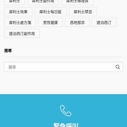
犀利士
犀利士副作用
犀利士哪裡買
犀利士效果
犀利士每日錠
犀利士禁忌
犀利士處方箋
男性健康
西地那非
達泊西汀
達泊西汀副作用
搜尋
SEA
緊急呼叫