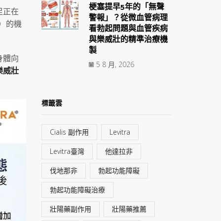
梗塞提早5年的「無聲
足正在
警報」？從微血管病理
）的機
看勃起問題與血管疾病
與樂威壯的精準治療機
製
身體向
5 8 月, 2026
樂威壯
標籤雲
Cialis 副作用
Levitra
Levitra臺灣
他達拉非
伐地那非
勃起功能障礙
勃起功能障礙治療
壯陽藥副作用
壯陽藥推薦