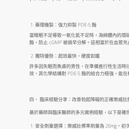
藥理機製：強力抑製 PDE-5 酶
當睡眠不足導致一氧化氮不足時，海綿體內的環磷酸
酶，防止 cGMP 被過早分解。這相當於在血
獨特優勢：起效最快，硬度如鐵
許多因失眠而焦慮的男性，在準備進行性生活時往往
效，其化學結構對 PDE-5 酶的結合力極強，
四、 臨床經驗分享：改善勃起障礙的正確樂威壯
基於藥師與臨床醫師的多元案例經驗，以下是確
安全劑量選擇：樂威壯標準劑量為 20mg，初