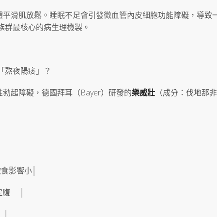
體平滑肌放鬆。睡眠不足會引發微血管內皮細胞功能障礙，導致
族群最核心的病生理機製。
救「熬夜陽痿」？
勃起障礙，德國拜耳（Bayer）研發的
樂威壯
（成分：伐地那非
飲食影響小│
格空腹 │
 │