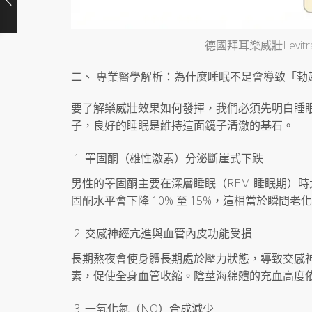
德國拜耳樂威壯Lev
二、 專業醫學解析：為什麼睡眠不足會導致「勃
要了解樂威壯效果如何發揮，我們必須先明白睡
子，良好的睡眠是維持這面鏡子清澈的基石。
睪固酮（雄性激素）分泌斷崖式下跌
男性的睪固酮主要在深層睡眠（REM 睡眠期）時
固酮水平會下降 10% 至 15%，這相當於瞬間老
交感神經亢進與血管內皮功能受損
長期熬夜會使身體長期處於壓力狀態，導致交感
素，促使全身血管收縮。陰莖海綿體的充血高度
一氧化氮（NO）合成減少