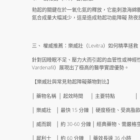
勃起的關鍵在於一氧化氮的釋放，它能刺激海綿
氮合成量大幅減少，這是造成勃起功能障礙 熬夜
三、 權威推薦：樂威壯（Levitra）如何精準拯
針對因睡眠不足、壓力大而引起的血管性或神經性
Vardenafil）展現出了極高的醫學實證優勢。
【樂威壯與常見勃起障礙藥物對比】
│ 藥物名稱 │ 起效時間 │ 主要特點 │
│ 樂威壯 │ 最快 15 分鐘 │ 硬度極佳、受高脂
│ 威而鋼 │ 約 30-60 分鐘 │ 經典藥物、需嚴
│ 犀利士 │ 約 60 分鐘 │ 藥效長達 36 小時