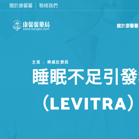
關於康馨馨
聯絡我們
在線訂購或致電我們 0437070132
關於康馨馨
主頁
樂威壯資訊
睡眠不足引發
（LEVIT