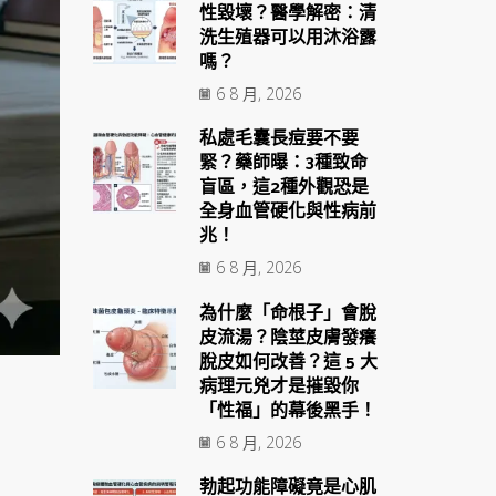
性毀壞？醫學解密：清
洗生殖器可以用沐浴露
嗎？
6 8 月, 2026
私處毛囊長痘要不要
緊？藥師曝：3種致命
盲區，這2種外觀恐是
全身血管硬化與性病前
兆！
6 8 月, 2026
為什麼「命根子」會脫
皮流湯？陰莖皮膚發癢
脫皮如何改善？這 5 大
病理元兇才是摧毀你
「性福」的幕後黑手！
6 8 月, 2026
勃起功能障礙竟是心肌