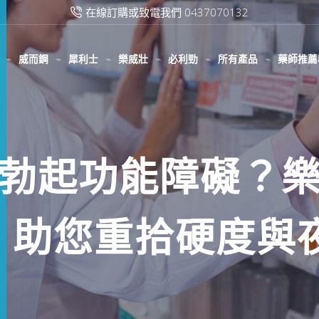
滿2000台幣免運費
威而鋼
犀利士
樂威壯
必利勁
所有產品
藥師推薦
勃起功能障礙？
RA）助您重拾硬度與