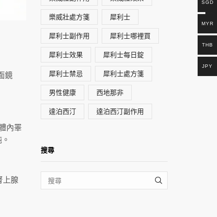
SGD
樂威壯處方箋
犀利士
MYR
犀利士副作用
犀利士哪裡買
THB
犀利士效果
犀利士每日錠
JPY
犀利士禁忌
犀利士處方箋
面鏡
男性健康
西地那非
達泊西汀
達泊西汀副作用
其體內睪
鈍。
搜尋
腎上腺
SEARCH