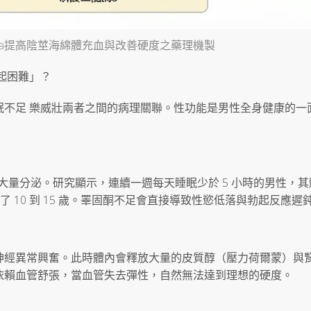
itra提高陰莖海綿體充血與改善硬度之藥理機製
起困難」？
眠不足 樂威壯兩者之間的病理關聯。性功能是男性全身健康的一
大量分泌。研究顯示，連續一週每天睡眠少於 5 小時的男性，
化了 10 到 15 歲。睪固酮不足會直接導致性慾低落與勃起反應遲
神經異常興奮。此時體內會釋放大量的皮質醇（壓力荷爾蒙）與
依賴血管舒張，當血管失去彈性，自然無法達到理想的硬度。