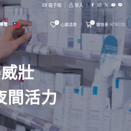
電子報
登入
0
0
導覽
心願清單
購物車
NT$
0.00
樂威壯
夜間活力