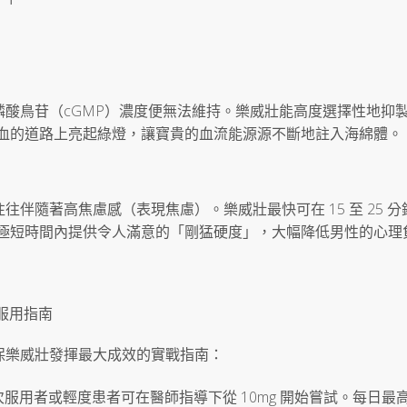
鳥苷（cGMP）濃度便無法維持。樂威壯能高度選擇性地抑製 P
管充血的道路上亮起綠燈，讓寶貴的血流能源源不斷地註入海綿體。
伴隨著高焦慮感（表現焦慮）。樂威壯最快可在 15 至 25 分
能在極短時間內提供令人滿意的「剛猛硬度」，大幅降低男性的心理
服用指南
保樂威壯發揮最大成效的實戰指南：
次服用者或輕度患者可在醫師指導下從 10mg 開始嘗試。每日最