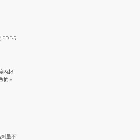
DE-5
鐘內起
負擔。
高劑量不