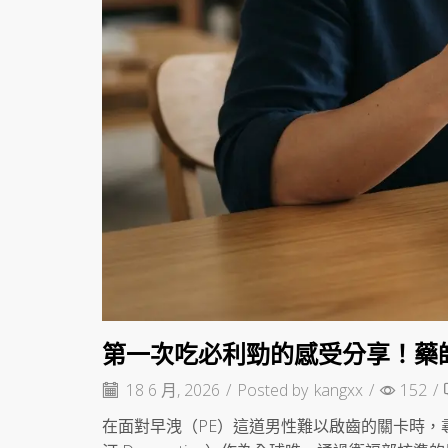
第一次吃必利勁的感受分享！藥
18 6 月, 2026
/
Posted by
kangxx
/
152
/
在面對早洩（PE）這道男性難以啟齒的關卡時，尋