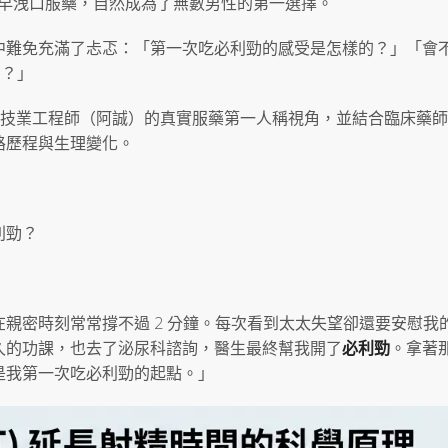
核準的早洩口服藥，自然成為了無數男性的第一選擇。
中難免充滿了忐忑：「第一次吃必利勁的感受是怎樣的？」「會
嗎？」
歲科技業工程師（阿誠）的真實服藥第一人稱視角，並結合臨床藥
路歷程與生理變化。
利勁？
親密時刻常常撐不過 2 分鐘。每次看到太太失望卻還要安慰我
久的功課，也去了泌尿科諮詢，醫生最終幫我開了
必利勁
。拿著
是我第一次吃必利勁的起點。」