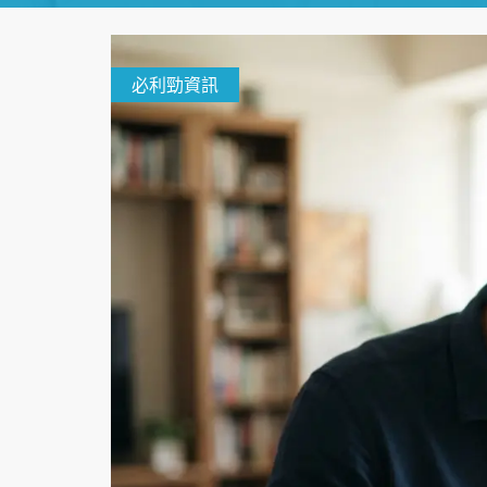
必利勁資訊