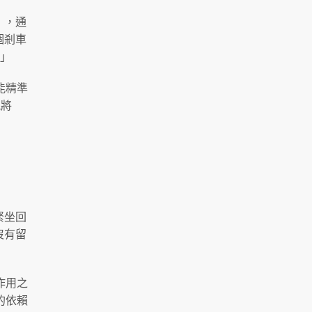
』，通
個剎車
。」
能精準
能將
緊坐回
沒有留
作用之
的依賴