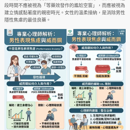
段時間不應被視為「等藥效發作的尷尬空窗」，而應被視為
建立情感黏著度的親密時光。女性的溫柔接納，是消除男性
隱性焦慮的最佳良藥。