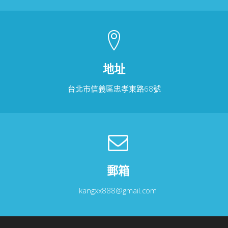
地址
台北市信義區忠孝東路68號
郵箱
kangxx888@gmail.com