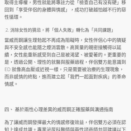
取得主導權，男性就能將專註力從「檢查自己有沒有硬」移
回到「享受伴侶的身體與情感」，成功打破越怕越不行的惡
性循環。
消除女性的猜忌，將「個人失敗」轉化為「共同課題」
當威而鋼讓生理勃起不再成為阻礙時，女性伴侶心中的猜疑
與不安全感也能隨之煙消雲散。高質量的親密接觸得以延
續，女性能重新感受到自己是被渴望、被愛著的。更重要的
是，透過公開、理性的就醫與服藥過程，伴侶雙方能意識到
ED 就像高血壓或近視一樣，只是需要被治療的生理現象，
而非感情的終點，進而建立起「我們一起面對疾病」的革命
情感。
四、 基於兩性心理差異的威而鋼正確服藥與溝通指南
為了讓威而鋼發揮最大的情感修復效益，伴侶雙方必須在認
知上達成共識。專業泌尿科醫師與兩性諮商師共同建議以下