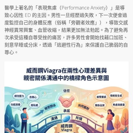
醫學上著名的「表現焦慮（Performance Anxiety）」是導
致心因性 ED 的主因。男性一旦經歷過失敗，下一次便會過
度監控自己的身體反應（俗稱「旁觀者效應」），導致交感
神經異常興奮、血管收縮，結果更加無法勃起。為了避免再
次承受這種自尊受挫的痛苦，許多男性會開始找藉口加班、
刻意早睡或分床，透過「逃避性行為」來保護自己脆弱的自
尊心。