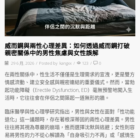
威而鋼與兩性心理差異：如何透過威而鋼打破
親密關係中的男性焦慮與女性誤解
29 6 月, 2026
/
Posted by
kangxx
/
123
/
0
在兩性關係中，性生活不僅僅是生理需求的宣洩，更是雙方
情感流動、建立安全感與親密連結的重要儀式。然而，當勃
起功能障礙（Erectile Dysfunction, ED）毫無預警地闖入生
活時，它往往會在伴侶之間築起一道無形的牆。
臨床醫學與性心理學研究指出，男性與女性在面對「性功能
退化」這一議題時，存在著根深蒂固的兩性心理差異。男性
往往將其視為尊嚴的崩塌，進而選擇沈默與逃避；女性則容
易將男性的力不從心解讀為「自身吸引力不再」或「感情生