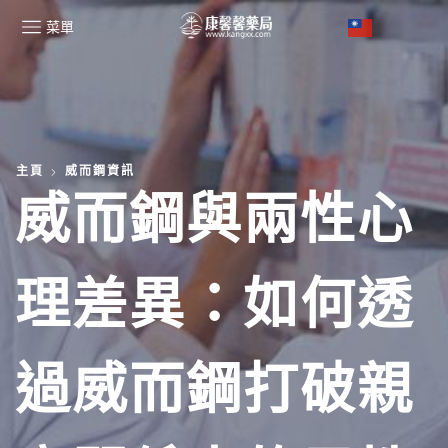
菜單
主頁
威而鋼資訊
威而鋼與兩性心
理差異：如何透
過威而鋼打破親