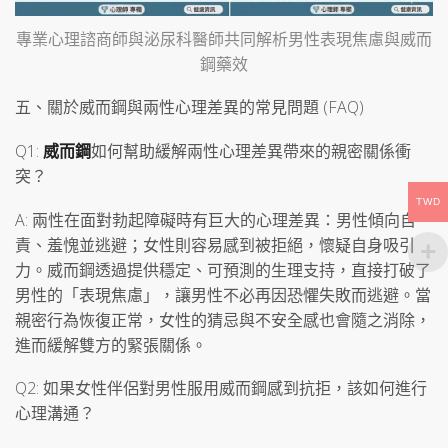
專業心理諮商師與泌尿科醫師共同解析男性表現焦慮與威而
鋼藥效
五、關於威而鋼與兩性心理差異的常見問題 (FAQ)
Q1:
威而鋼
如何幫助緩解兩性心理差異帶來的親密關係衝
突？
TWD
A: 兩性在面對勃起障礙時有巨大的心理差異：男性傾向自
責、羞愧並逃避；女性則容易感到被拒絕，懷疑自身吸引
力。威而鋼透過提供穩定、可預測的生理支持，直接打破了
男性的「表現焦慮」，讓男性不必再因恐懼失敗而逃避。當
親密行為恢復正常，女性的猜忌與不安全感也會隨之消除，
進而緩解雙方的緊張關係。
Q2: 如果女性伴侶對男性服用威而鋼感到抗拒，該如何進行
心理溝通？