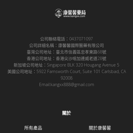
公司聯絡電話：0437071097
公司詳細名稱：康馨馨國際醫藥有限公司
臺灣公司地址：臺北市信義區忠孝東路68號
香港公司地址：香港尖沙咀加連威老道28號
新加坡公司地址：Singapore BLK 320 Hougang Avenue 5
美國公司地址：5922 Farnsworth Court, Suite 101 Carlsbad, CA
92008
Email:kangxx888@gmail.com
關於
所有產品
關於康馨馨