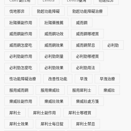
伐地那非
勃起功能障礙
勃起功能障礙治療
壯陽藥副作用
壯陽藥推薦
威而鋼
威而鋼副作用
威而鋼功效
威而鋼哪裡買
威而鋼怎麼吃
威而鋼效果
威而鋼禁忌
必利勁
必利勁副作用
必利勁劑量
必利勁哪裡買
必利勁怎麼吃
必利勁效果
必利勁用法
性功能障礙治療
改善性功能
早洩
早洩治療
服用威而鋼
服用樂威壯
服用犀利士
樂威壯
樂威壯副作用
樂威壯效果
樂威壯處方箋
犀利士
犀利士副作用
犀利士哪裡買
犀利士效果
犀利士每日錠
犀利士禁忌