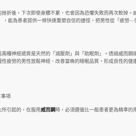
的挫折後，下次即使身體不累，也會因為恐懼失敗而再次軟掉。
內起效），能為患者提供一條快速重塑自信的捷徑，把男性從「疲勞—
這兩種神經遞質是天然的「減壓劑」與「助眠劑」。透過威而鋼
慢性疲勞的男性放鬆神經、改善當晚的睡眠品質，形成良性的健
意事項
大所引起的，在服用
威而鋼
時，必須遵循比一般患者更為精準的