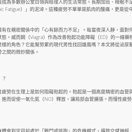
經成為多數辦公室白領與經理人的生活常態。長期加班、睡眠不
ic Fatigue）」的泥淖。這種疲勞不單單是肌肉的酸痛，更是從
還有在親密關係中的「心有餘而力不足」。每當夜深人靜，面對
。威而鋼（Viagra）作為改善勃起功能障礙（ED）的一線藥
麼樣的角色？它能幫勞累的現代男性找回雄風嗎？本文將從泌尿
勞之間的微妙關係。
」？
性疲勞在生理上是如何阻礙勃起的。勃起是一個高度精密的血管
，進而促使一氧化氮（NO）釋放，讓局部血管擴張。而慢性疲勞
身體會判定目前處於「戰鬥或逃跑」的危機模式，導致交感神經