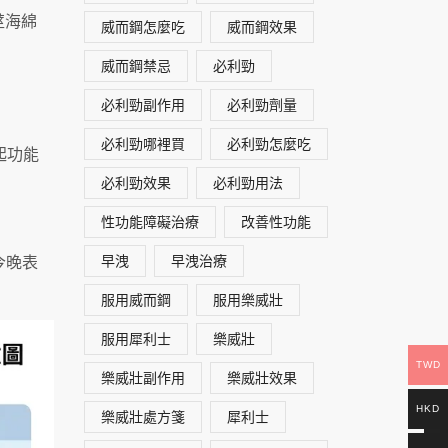
莖海綿
威而鋼怎麼吃
威而鋼效果
威而鋼禁忌
必利勁
必利勁副作用
必利勁劑量
必利勁哪裡買
必利勁怎麼吃
起功能
必利勁效果
必利勁用法
性功能障礙治療
改善性功能
今晚表
早洩
早洩治療
服用威而鋼
服用樂威壯
服用犀利士
樂威壯
TWD
樂威壯副作用
樂威壯效果
HKD
樂威壯處方箋
犀利士