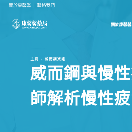
關於康馨馨
聯絡我們
在線訂購或致電我們 0437070132
關於康馨馨
主頁
威而鋼資訊
威而鋼與慢性
師解析慢性疲