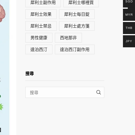
犀利士副作用
犀利士哪裡買
SGD
犀利士效果
犀利士每日錠
MYR
犀利士禁忌
犀利士處方箋
THB
男性健康
西地那非
JPY
達泊西汀
達泊西汀副作用
搜尋
SEARCH