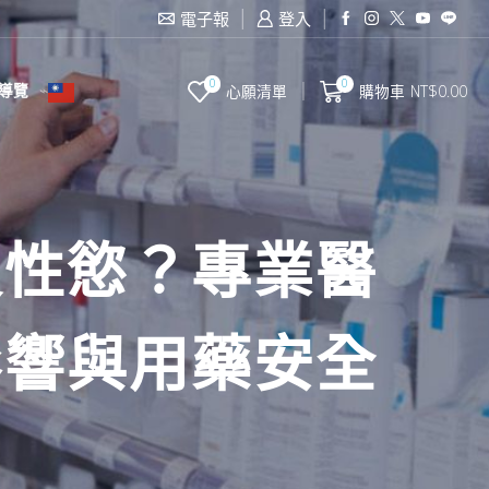
電子報
登入
0
0
導覽
心願清單
購物車
NT$
0.00
沒性慾？專業醫
影響與用藥安全