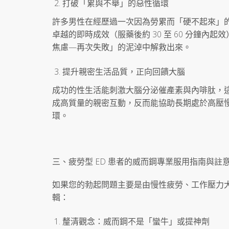
打破「累與不舉」的惡性循環
許多男性在經歷過一次因為勞累而「硬不起來」
卓越的即時成效（服藥後約 30 至 60 分鐘
焦慮—再次失敗」的泥淖中解救出來。
提升親密生活品質，正向回饋大腦
成功的性生活能刺激大腦分泌催產素與內啡肽，
成高質量的親密互動，反而能協助長期處於高壓
環。
三、疲勞型 ED 患者的威而鋼專業服用指南與註
如果您的勃起問題主要是由慢性疲勞、工作壓力
輯：
釐清觀念：威而鋼不是「蠻牛」或提神劑