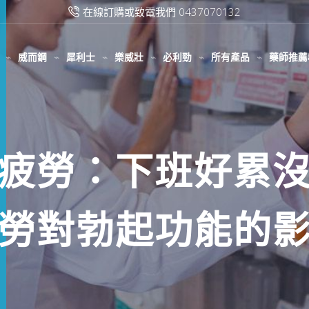
滿2000台幣免運費
威而鋼
犀利士
樂威壯
必利勁
所有產品
藥師推薦
疲勞：下班好累
勞對勃起功能的