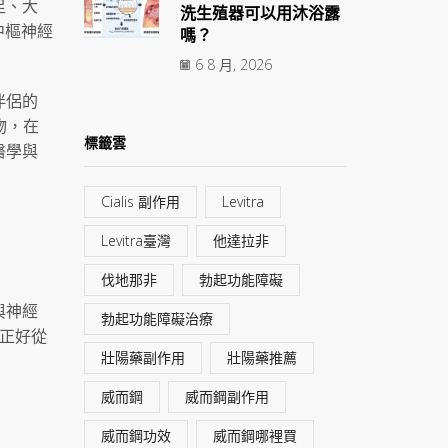
足、大
洗生殖器可以用沐浴露
中樞神經
嗎？
6 8 月, 2026
伴侶的
物，在
標籤雲
醫學與
Cialis 副作用
Levitra
Levitra臺灣
他達拉非
伐地那非
勃起功能障礙
與神經
勃起功能障礙治療
正好從
壯陽藥副作用
壯陽藥推薦
威而鋼
威而鋼副作用
威而鋼功效
威而鋼哪裡買