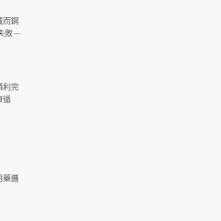
威而鋼
失敗—
順利完
康循
用藥邏