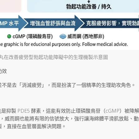
小藥丸在改善疲勞型勃起功能障礙中的生理機製示意圖
功效
並不是去「消滅疲勞」，而是扮演了一個精準的生理助攻角色。
心功能是抑製 PDE5 酵素，這能有效防止環磷酸鳥苷（cGMP）被降
少，威而鋼也能將有限的信號放大，強行讓海綿體平滑肌放鬆、動
製，直接在血管層面解決問題。