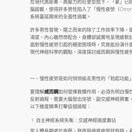
在現代高節奏、高壓力的社會型態下，「累」已
腦超載，使得許多男性陷入了「慢性疲勞（Chron
系統蔓延開來的全面性過載。
許多男性發現，隨之而來的除了工作效率下降，
渴望，內心雖然想配合，身體卻誠實地呈現疲軟狀態
面對慢性疲勞引起的親密困境時，究竟能扮演什
現代神經科學的觀點，深度探討威而鋼與慢性疲
一、慢性疲勞是如何悄悄偷走男性的「勃起功能
要理解
威而鋼
如何發揮救贖作用，必須先明白慢
反射過程，需要大腦發出信號、副交感神經興奮
以下維度精準打擊這個過程：
自主神經系統失衡：交感神經過度霸佔
當人體長期處於高壓、熬夜與過度疲勞狀態時，