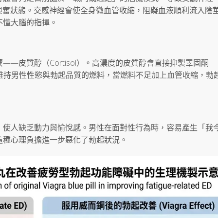
）長期處於異常興奮狀態。交感神經會使全身微血管收縮，阻礙血液順利流入陰
不懂大腦的指揮。
—皮質醇（Cortisol）。高濃度的皮質醇會直接抑製睪固酮
固酮是維持男性性慾與勃起品質的燃料，當燃料不足加上血管收縮，勃
，使人缺乏動力與愉悅感。男性在面對性行為時，容易產生「我
這種心理負擔進一步惡化了勃起狀況。