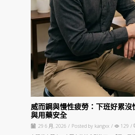
威而鋼與慢性疲勞：下班好累沒
與用藥安全
29 6 月, 2026
/
Posted by
kangxx
/
129
/