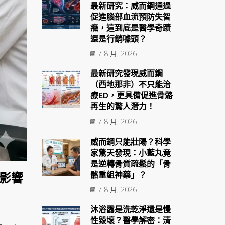
最新研究：威而鋼通過
促進腦部血流預防失智
癥，這到底是醫學奇蹟
還是行銷噱頭？
7 8 月, 2026
最新研究發現威而鋼
（西地那非）不只能治
療ED，更具備促進骨骼
再生的驚人潛力！
7 8 月, 2026
威而鋼只能壯陽？科學
家驚天發現：小藍丸竟
是逆轉骨質疏鬆的「骨
骼重組神藥」？
影響
7 8 月, 2026
沐浴露是洗乾淨還是慢
性毀壞？醫學解密：清