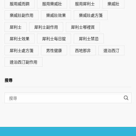
服用威而鋼
服用樂威壯
服用犀利士
樂威壯
樂威壯副作用
樂威壯效果
樂威壯處方箋
犀利士
犀利士副作用
犀利士哪裡買
犀利士效果
犀利士每日錠
犀利士禁忌
犀利士處方箋
男性健康
西地那非
達泊西汀
達泊西汀副作用
搜尋
SEA