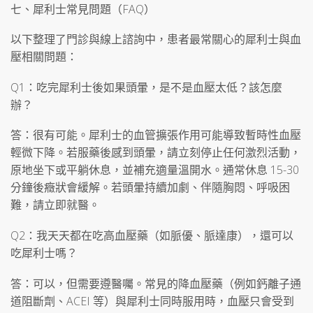
七、犀利士常見問題（FAQ）
以下整理了門診與線上諮詢中，患者最常關心的犀利士與血
壓相關問題：
Q1：吃完犀利士後如果頭暈，是不是血壓太低？該怎麼
辦？
答：很有可能。犀利士的血管擴張作用可能導致暫時性血壓
輕微下降。若服藥後感到頭暈，請立刻停止任何激烈活動，
原地坐下或平躺休息，並補充適量溫開水。通常休息 15-30
分鐘後癥狀會緩解。若頭暈持續加劇、伴隨胸悶、呼吸困
難，請立即就醫。
Q2：我天天都在吃高血壓藥（如脈優、脈達康），還可以
吃犀利士嗎？
答：可以，但需要遵醫囑。常見的降血壓藥（例如鈣離子通
道阻斷劑、ACEI 等）與犀利士同時服用時，血壓只會受到