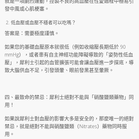
就是一項劇烈運動，控製不良的高血壓在性愛過程中極易引
發中風或心肌梗塞。
低血壓或血壓不穩者可以吃嗎？
答案是：需要極度謹慎。
如果您的基礎血壓原本就很低（例如收縮壓長期低於 90
mmHg），或者患有自主神經功能障礙導致的「姿勢性低血
壓」，犀利士引起的血管擴張可能會讓血壓進一步探底，導
致大腦供血不足，引發頭暈、眼前發黑甚至暈厥。
四、最致命的禁忌：犀利士絕對不能與「硝酸鹽類藥物」同
用！
如果說犀利士對血壓的影響大多是安全的，那麼唯一的絕對
禁忌，就是絕對不能與硝酸鹽類（Nitrates）藥物同時服
用。