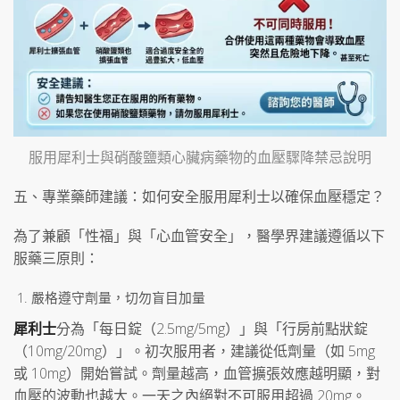
服用犀利士與硝酸鹽類心臟病藥物的血壓驟降禁忌說明
五、專業藥師建議：如何安全服用犀利士以確保血壓穩定？
為了兼顧「性福」與「心血管安全」，醫學界建議遵循以下
服藥三原則：
嚴格遵守劑量，切勿盲目加量
犀利士
分為「每日錠（2.5mg/5mg）」與「行房前點狀錠
（10mg/20mg）」。初次服用者，建議從低劑量（如 5mg
或 10mg）開始嘗試。劑量越高，血管擴張效應越明顯，對
血壓的波動也越大。一天之內絕對不可服用超過 20mg。