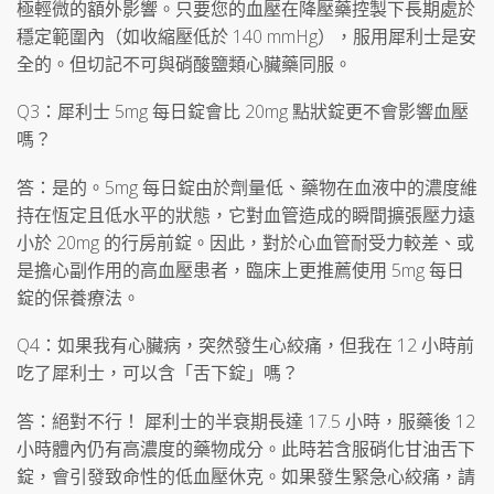
極輕微的額外影響。只要您的血壓在降壓藥控製下長期處於
穩定範圍內（如收縮壓低於 140 mmHg），服用犀利士是安
全的。但切記不可與硝酸鹽類心臟藥同服。
Q3：犀利士 5mg 每日錠會比 20mg 點狀錠更不會影響血壓
嗎？
答：是的。5mg 每日錠由於劑量低、藥物在血液中的濃度維
持在恆定且低水平的狀態，它對血管造成的瞬間擴張壓力遠
小於 20mg 的行房前錠。因此，對於心血管耐受力較差、或
是擔心副作用的高血壓患者，臨床上更推薦使用 5mg 每日
錠的保養療法。
Q4：如果我有心臟病，突然發生心絞痛，但我在 12 小時前
吃了犀利士，可以含「舌下錠」嗎？
答：絕對不行！ 犀利士的半衰期長達 17.5 小時，服藥後 12
小時體內仍有高濃度的藥物成分。此時若含服硝化甘油舌下
錠，會引發致命性的低血壓休克。如果發生緊急心絞痛，請