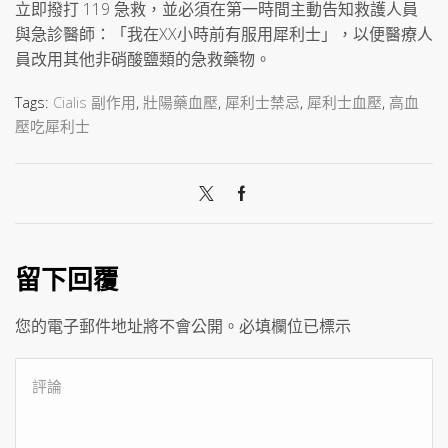
立即撥打 119 急救，並必須在第一時間主動告知救護人員
與急診醫師：「我在XX小時前有服用犀利士」，以便醫療人
員改用其他非硝酸鹽類的急救藥物。
Tags:
Cialis 副作用
,
壯陽藥血壓
,
犀利士禁忌
,
犀利士血壓
,
高血
壓吃犀利士
留下回覆
您的電子郵件地址將不會公開。必填欄位已標示