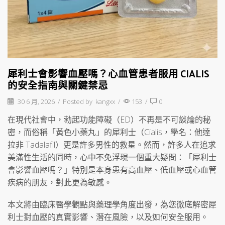
犀利士會影響血壓嗎？心血管患者服用 CIALIS
的安全指南與關鍵禁忌
30 6 月, 2026
/
Posted by
kangxx
/
153
/
0
在現代社會中，勃起功能障礙（ED）不再是不可談論的秘
密，而俗稱「黃色小藥丸」的犀利士（Cialis，學名：他達
拉非 Tadalafil）更是許多男性的救星。然而，許多人在追求
美滿性生活的同時，心中不免浮現一個重大疑問：「犀利士
會影響血壓嗎？」特別是本身患有高血壓、低血壓或心血管
疾病的朋友，對此更為敏感。
本文將由臨床醫學觀點與藥理學角度出發，為您徹底解密犀
利士對血壓的真實影響、潛在風險，以及如何安全服用。