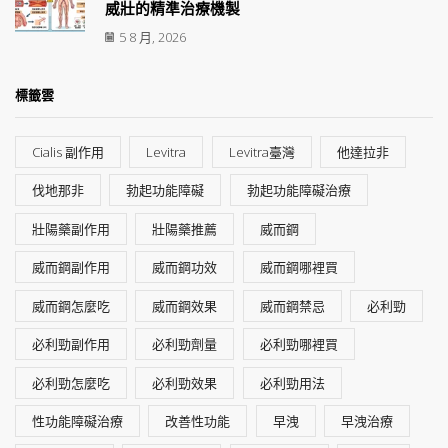
威壯的精準治療機製
5 8 月, 2026
標籤雲
Cialis 副作用
Levitra
Levitra臺灣
他達拉非
伐地那非
勃起功能障礙
勃起功能障礙治療
壯陽藥副作用
壯陽藥推薦
威而鋼
威而鋼副作用
威而鋼功效
威而鋼哪裡買
威而鋼怎麼吃
威而鋼效果
威而鋼禁忌
必利勁
必利勁副作用
必利勁劑量
必利勁哪裡買
必利勁怎麼吃
必利勁效果
必利勁用法
性功能障礙治療
改善性功能
早洩
早洩治療