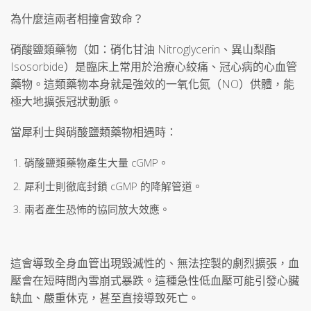
為什麼這兩者相撞會致命？
硝酸鹽類藥物（如：硝化甘油 Nitroglycerin、異山梨酯
Isosorbide）是臨床上常用於治療心絞痛、冠心病的心血管
藥物。這類藥物本身就是強效的一氧化氮（NO）供體，能
極大地擴張冠狀動脈。
當犀利士與硝酸鹽類藥物相遇時：
硝酸鹽類藥物產生大量 cGMP。
犀利士則徹底封鎖 cGMP 的降解管道。
兩者產生恐怖的協同放大效應。
這會導致全身血管出現毀滅性的、無法控製的劇烈擴張，血
壓會在短時間內雪崩式暴跌。這種急性低血壓可能引發心臟
缺血、嚴重休克，甚至直接導致死亡。