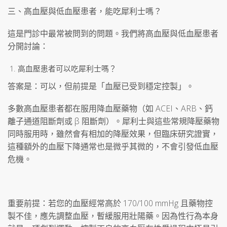
三、高血壓與低血壓患者，能吃犀利士嗎？
這是門診中最常被問到的問題。我們將高血壓與低血壓患者
分開討論：
高血壓患者可以吃犀利士嗎？
答案是：可以，但前提是「血壓已受到穩定控製」。
多數高血壓患者都在服用降血壓藥物（如 ACEI、ARB、鈣
離子通道阻斷劑或 β 阻斷劑）。犀利士與這些常規降壓藥物
同時服用時，雖然會有相加的降壓效果，但臨床研究證實，
這種額外的血壓下降通常也是微乎其微的，不會引發低血壓
危機。
重要前提：若您的血壓經常高於 170/100 mmHg 且藥物控
製不佳，應先調整血壓，暫緩服用壯陽藥。因為性行為本身