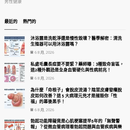
男性健康
最近的
熱門的
沐浴露是洗乾淨還是慢性毀壞？醫學解密：清洗
生殖器可以用沐浴露嗎？
6 8 月, 2026
私處毛囊長痘要不要緊？藥師曝：3種致命盲區，
這2種外觀恐是全身血管硬化與性病前兆！
6 8 月, 2026
為什麼「命根子」會脫皮流湯？陰莖皮膚發癢脫
皮如何改善？這 5 大病理元兇才是摧毀你「性
福」的幕後黑手！
6 8 月, 2026
勃起功能障礙竟是心肌梗塞提早5年的「無聲警
報」？從微血管病理看勃起問題與血管疾病與樂