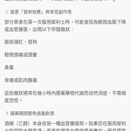
留意「首劑效應」與常見副作用
部分患者在第一次服用犀利士時，可能會因為輕微血壓下降
或血管擴張，出現以下伴隨癥狀：
臉部潮紅、發熱
輕微頭痛或頭暈
鼻塞
背痛或肌肉酸痛
這些癥狀通常在幾小時內隨著藥物代謝而自然消退，不需過
度恐慌。
服藥期間避免過量飲酒
酒精（乙醇）本身就是一種血管擴張劑。如果您在服用犀利
士的同時大量飲酒，兩者的擴張血管效果會疊加，極易導致