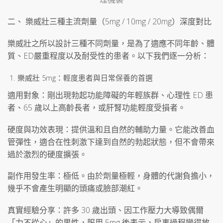
二、 樂威壯三種主流劑量（5mg / 10mg / 20mg）深度對比
樂威壯之所以設計三種不同劑量，是為了適應不同年齡、體
質、ED嚴重程度以及耐受性的患者。以下我們逐一分析：
樂威壯 5mg：輕度患者與日常保養的首選
適用對象：剛出現勃起功能障礙的年輕族群、心理性 ED 患
者、65 歲以上高齡長者，或肝腎功能輕度受損者。
硬度與功效表現：提供溫和且自然的輔助力量。它能改善血
管彈性，適合在性刺激下達到自然的勃起狀態，但不會帶來
過於激烈的硬度擴張。
副作用發生率：極低。由於劑量極輕，身體的代謝負擔小，
幾乎不會產生明顯的頭痛或臉部潮紅。
真實經驗分享：許多 30 歲出頭、因工作壓力大導致偶爾
「力不從心」的男性，服用 5mg 後表示，房事過程變得放