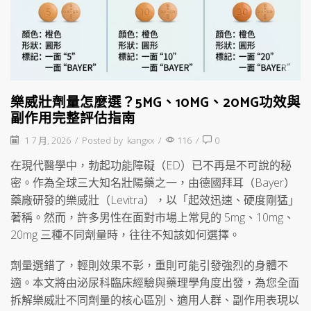
樂威壯劑量怎麼選？5MG、10MG、20MG功效與
副作用完整評估指南
1 7 月, 2026
/
Posted by
kangxx
/
116
/
0
在現代醫學中，勃起功能障礙（ED）已不再是不可說的秘
密。作為全球三大知名壯陽藥之一，由德國拜耳（Bayer）
藥廠研發的樂威壯（Levitra），以「起效迅速、硬度剛猛」
著稱。然而，許多男性在面對市場上常見的 5mg、10mg、
20mg 三種不同劑量時，往往不知該如何選擇。
劑量選錯了，輕則效果不彰，重則可能引發強烈的身體不
適。本文將由泌尿科臨床經驗與藥理學角度出發，為您全面
拆解樂威壯不同劑量的核心區別、適用人群、副作用表現以