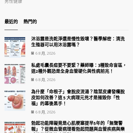
男性健康
最近的
熱門的
沐浴露是洗乾淨還是慢性毀壞？醫學解密：清洗
生殖器可以用沐浴露嗎？
6 8 月, 2026
私處毛囊長痘要不要緊？藥師曝：3種致命盲區，
這2種外觀恐是全身血管硬化與性病前兆！
6 8 月, 2026
為什麼「命根子」會脫皮流湯？陰莖皮膚發癢脫
皮如何改善？這 5 大病理元兇才是摧毀你「性
福」的幕後黑手！
6 8 月, 2026
勃起功能障礙竟是心肌梗塞提早5年的「無聲警
報」？從微血管病理看勃起問題與血管疾病與樂