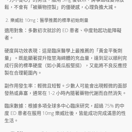
鬆，不會有「被藥物控製」的僵硬感，心理負擔大減。
樂威壯 10mg：醫學推薦的標準初始劑量
適用對象：多數初次就診的 ED 患者、中度勃起功能障礙
者。
硬度與功效表現：這是臨床醫學上最推薦的「黃金平衡劑
量」。既能顯著提升陰莖海綿體的充血量，達到足以順利完
成行房的標準硬度（如小黃瓜般堅挺），又能將不良反應控
製在合理範圍內。
副作用發生率：輕微且短暫。少數人可能會出現輕微的面部
發熱或鼻塞，通常在 1-2 小時內隨著藥物代謝而自然消失。
臨床數據：根據多項全球多中心臨床研究，超過 75% 的中
度 ED 患者在服用 10mg 樂威壯後，皆能成功完成滿意的性
生活。