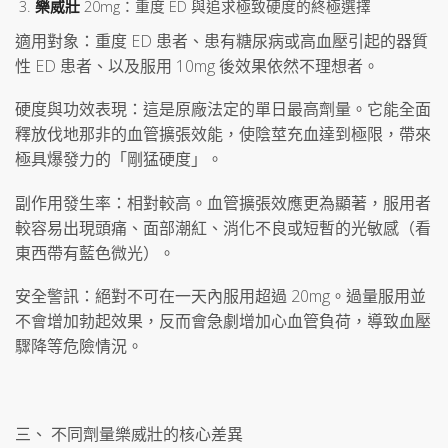
樂威壯
20mg：重度 ED 與追求極致硬度的終極選擇
適用對象：重度 ED 患者、患有糖尿病或高血壓引起的器質
性 ED 患者、以及服用 10mg 後效果依然不理想者。
硬度與功效表現：這是原廠法定的單日最高劑量。它能全面
釋放伐地那非的血管擴張效能，使陰莖充血達到極限，帶來
極具爆發力的「剛猛硬度」。
副作用發生率：相對較高。血管擴張效應更為顯著，服用者
較容易出現頭痛、面部潮紅、消化不良或短暫的光敏感（看
東西帶有藍色微光）。
安全警訊：絕對不可在一天內服用超過 20mg。過量服用並
不會增加勃起效果，反而會急劇增加心血管負荷，導致血壓
驟降等危險情況。
三、 不同劑量樂威壯的核心差異