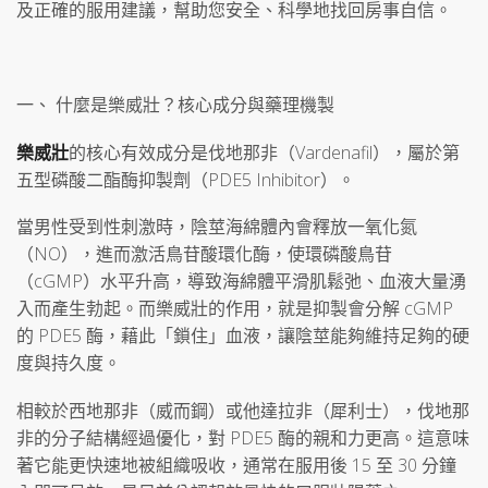
及正確的服用建議，幫助您安全、科學地找回房事自信。
一、 什麼是樂威壯？核心成分與藥理機製
樂威壯
的核心有效成分是伐地那非（Vardenafil），屬於第
五型磷酸二酯酶抑製劑（PDE5 Inhibitor）。
當男性受到性刺激時，陰莖海綿體內會釋放一氧化氮
（NO），進而激活鳥苷酸環化酶，使環磷酸鳥苷
（cGMP）水平升高，導致海綿體平滑肌鬆弛、血液大量湧
入而產生勃起。而樂威壯的作用，就是抑製會分解 cGMP
的 PDE5 酶，藉此「鎖住」血液，讓陰莖能夠維持足夠的硬
度與持久度。
相較於西地那非（威而鋼）或他達拉非（犀利士），伐地那
非的分子結構經過優化，對 PDE5 酶的親和力更高。這意味
著它能更快速地被組織吸收，通常在服用後 15 至 30 分鐘