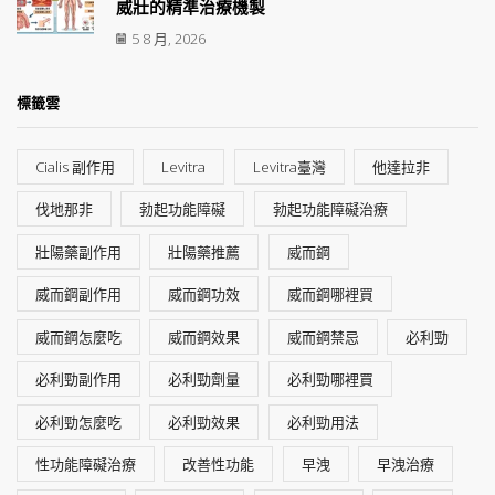
威壯的精準治療機製
5 8 月, 2026
標籤雲
Cialis 副作用
Levitra
Levitra臺灣
他達拉非
伐地那非
勃起功能障礙
勃起功能障礙治療
壯陽藥副作用
壯陽藥推薦
威而鋼
威而鋼副作用
威而鋼功效
威而鋼哪裡買
威而鋼怎麼吃
威而鋼效果
威而鋼禁忌
必利勁
必利勁副作用
必利勁劑量
必利勁哪裡買
必利勁怎麼吃
必利勁效果
必利勁用法
性功能障礙治療
改善性功能
早洩
早洩治療