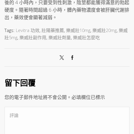
後的 4 小時內，只要受到性刺激，陰莖都能獲得滿意的勃起
硬度。隨著時間超過 6 小時，體內藥物濃度會被肝臟代謝排
出，藥效便會顯著減弱。
Tags:
Levitra 功效
,
壯陽藥推薦
,
樂威壯10mg
,
樂威壯20mg
,
樂威
壯5mg
,
樂威壯副作用
,
樂威壯劑量
,
樂威壯怎麼吃
留下回覆
您的電子郵件地址將不會公開。必填欄位已標示