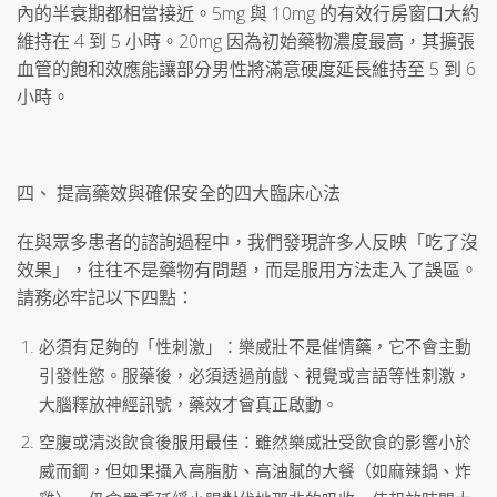
內的半衰期都相當接近。5mg 與 10mg 的有效行房窗口大約
維持在 4 到 5 小時。20mg 因為初始藥物濃度最高，其擴張
血管的飽和效應能讓部分男性將滿意硬度延長維持至 5 到 6
小時。
四、 提高藥效與確保安全的四大臨床心法
在與眾多患者的諮詢過程中，我們發現許多人反映「吃了沒
效果」，往往不是藥物有問題，而是服用方法走入了誤區。
請務必牢記以下四點：
必須有足夠的「性刺激」：樂威壯不是催情藥，它不會主動
引發性慾。服藥後，必須透過前戲、視覺或言語等性刺激，
大腦釋放神經訊號，藥效才會真正啟動。
空腹或清淡飲食後服用最佳：雖然樂威壯受飲食的影響小於
威而鋼，但如果攝入高脂肪、高油膩的大餐（如麻辣鍋、炸