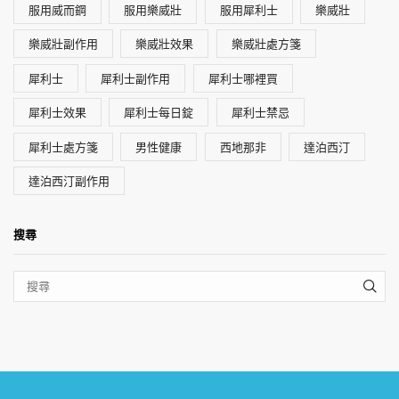
服用威而鋼
服用樂威壯
服用犀利士
樂威壯
樂威壯副作用
樂威壯效果
樂威壯處方箋
犀利士
犀利士副作用
犀利士哪裡買
犀利士效果
犀利士每日錠
犀利士禁忌
犀利士處方箋
男性健康
西地那非
達泊西汀
達泊西汀副作用
搜尋
SEA