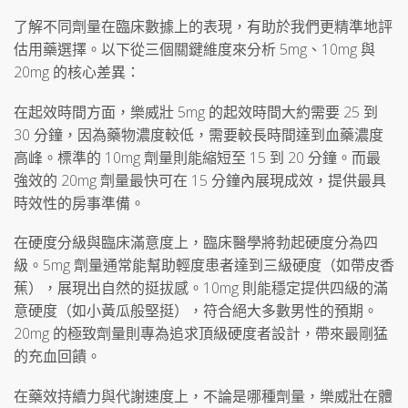
了解不同劑量在臨床數據上的表現，有助於我們更精準地評
估用藥選擇。以下從三個關鍵維度來分析 5mg、10mg 與
20mg 的核心差異：
在起效時間方面，樂威壯 5mg 的起效時間大約需要 25 到
30 分鐘，因為藥物濃度較低，需要較長時間達到血藥濃度
高峰。標準的 10mg 劑量則能縮短至 15 到 20 分鐘。而最
強效的 20mg 劑量最快可在 15 分鐘內展現成效，提供最具
時效性的房事準備。
在硬度分級與臨床滿意度上，臨床醫學將勃起硬度分為四
級。5mg 劑量通常能幫助輕度患者達到三級硬度（如帶皮香
蕉），展現出自然的挺拔感。10mg 則能穩定提供四級的滿
意硬度（如小黃瓜般堅挺），符合絕大多數男性的預期。
20mg 的極致劑量則專為追求頂級硬度者設計，帶來最剛猛
的充血回饋。
在藥效持續力與代謝速度上，不論是哪種劑量，樂威壯在體