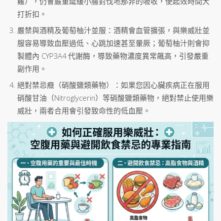
雞），仍會嚴重延緩小腸對伐地那非的吸收，使起效時間大
打折扣。
嚴禁與酒精及葡萄柚汁並服：酒精會血管擴張，與樂威壯並
服容易導致血壓過低、心跳加速甚至暈厥；葡萄柚汁則會抑
製體內 CYP3A4 代謝酶，導致藥物濃度異常飆高，引發嚴重
副作用。
絕對禁忌癥（硝酸鹽類藥物）：如果您因心臟疾病正在服用
硝酸甘油（Nitroglycerin）等硝酸鹽類藥物，絕對禁止使用樂
威壯，兩者合用會引發致命性的低血壓。