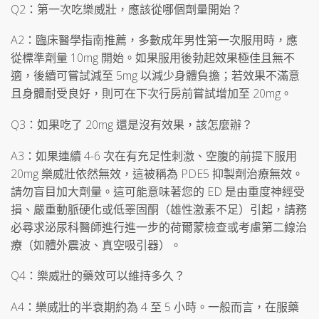
Q2：第一次吃樂威壯，應該從哪個劑量開始？
A2：臨床醫學指南推薦，多數成年男性第一次服用時，應
從標準劑量 10mg 開始。如果服用後勃起效果極佳且無不
適，後續可嘗試減至 5mg 以減少身體負擔；若效果不滿意
且身體耐受良好，則可在下次行房前嘗試增加至 20mg。
Q3：如果吃了 20mg 還是沒有效果，該怎麼辦？
A3：如果連續 4-6 次在有充足性刺激、空腹的前提下服用
20mg 樂威壯依然無效，這被稱為 PDE5 抑製劑治療無效。
請勿盲目加大劑量。這可能意味著您的 ED 是由重度神經受
損、嚴重動脈硬化或低睪固酮（雄性激素不足）引起，請務
必尋求泌尿科醫師進行進一步的荷爾蒙檢查或考慮第二線治
療（如體外震波、真空吸引器）。
Q4：樂威壯的藥效可以維持多久？
A4：樂威壯的半衰期約為 4 至 5 小時。一般而言，在服藥