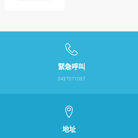
品
有
多
種
款
式。
可
在
產
品
緊急呼叫
頁
面
0437071097
選
擇
選
項
地址