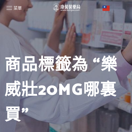
菜單
商品標籤為 “樂
威壯20MG哪裏
買”