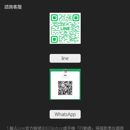
諮詢客服
line
WhatsApp
1.輪入Line官方帳號@833gvbce或手機「行動碼」掃描對準左圖將