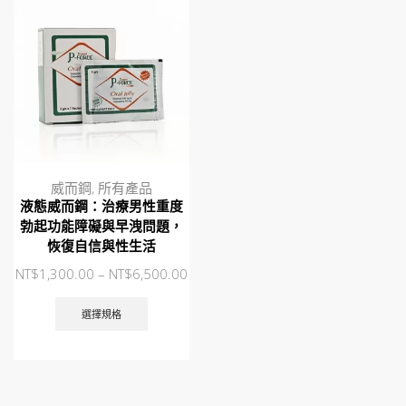
page
威而鋼
,
所有產品
液態威而鋼：治療男性重度
勃起功能障礙與早洩問題，
恢復自信與性生活
NT$
1,300.00
–
NT$
6,500.00
此
產
選擇規格
品
有
多
種