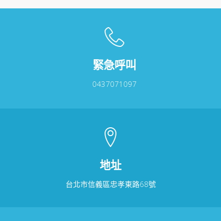
款
式。
可
在
產
品
緊急呼叫
頁
面
0437071097
選
擇
選
項
地址
台北市信義區忠孝東路68號