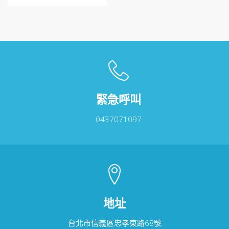
有
多
種
款
式。
可
在
產
品
緊急呼叫
頁
面
0437071097
選
擇
選
項
地址
台北市信義區忠孝東路68號