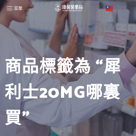
菜單
商品標籤為 “犀
利士20MG哪裏
買”