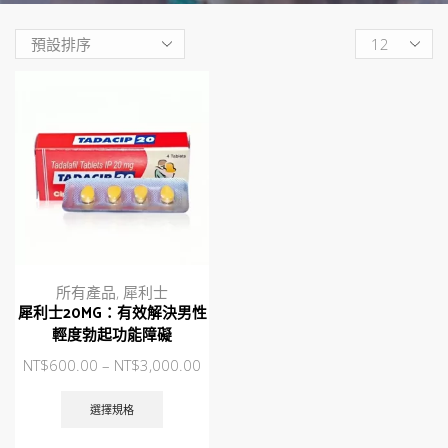
Products
per
page
所有產品
,
犀利士
犀利士20MG：有效解決男性
輕度勃起功能障礙
NT$
600.00
–
NT$
3,000.00
此
產
選擇規格
品