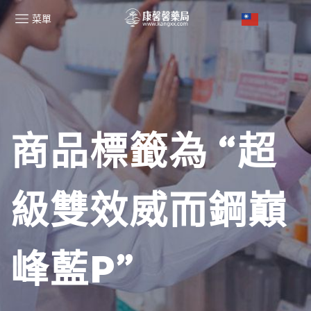
菜單
商品標籤為 “超
級雙效威而鋼巔
峰藍P”