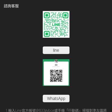
諮詢客服
line
WhatsApp
1.輪入Line官方帳號@833gvbce或手機「行動碼」掃描對準左圖將