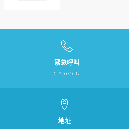
品
有
多
種
款
式。
可
在
產
品
緊急呼叫
頁
面
0437071097
選
擇
選
項
地址