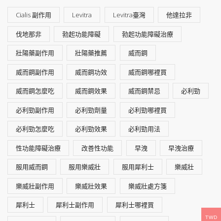
Cialis 副作用
Levitra
Levitra臺灣
他達拉非
伐地那非
勃起功能障礙
勃起功能障礙治療
壯陽藥副作用
壯陽藥推薦
威而鋼
威而鋼副作用
威而鋼功效
威而鋼哪裡買
威而鋼怎麼吃
威而鋼效果
威而鋼禁忌
必利勁
必利勁副作用
必利勁劑量
必利勁哪裡買
必利勁怎麼吃
必利勁效果
必利勁用法
性功能障礙治療
改善性功能
早洩
早洩治療
服用威而鋼
服用樂威壯
服用犀利士
樂威壯
樂威壯副作用
樂威壯效果
樂威壯處方箋
犀利士
犀利士副作用
犀利士哪裡買
TWD