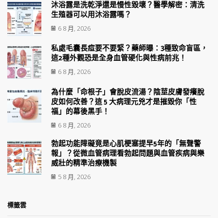
沐浴露是洗乾淨還是慢性毀壞？醫學解密：清洗
生殖器可以用沐浴露嗎？
6 8 月, 2026
私處毛囊長痘要不要緊？藥師曝：3種致命盲區，
這2種外觀恐是全身血管硬化與性病前兆！
6 8 月, 2026
為什麼「命根子」會脫皮流湯？陰莖皮膚發癢脫
皮如何改善？這 5 大病理元兇才是摧毀你「性
福」的幕後黑手！
6 8 月, 2026
勃起功能障礙竟是心肌梗塞提早5年的「無聲警
報」？從微血管病理看勃起問題與血管疾病與樂
威壯的精準治療機製
5 8 月, 2026
標籤雲