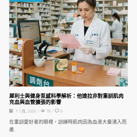
犀利士與健身泵感科學解析：他達拉非對重訓肌肉
充血與血管擴張的影響
7 7 月, 2026
/
78
/
0
在重訓愛好者的眼裡，訓練時肌肉因為血液大量湧入而
產...