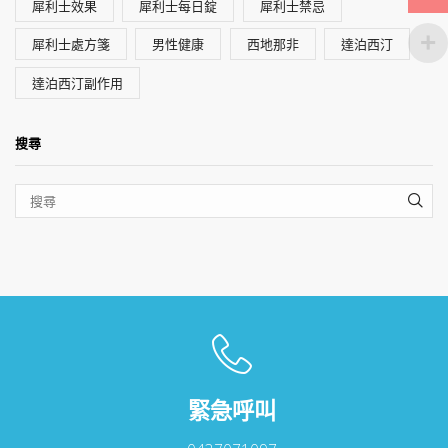
犀利士效果
犀利士每日錠
犀利士禁忌
犀利士處方箋
男性健康
西地那非
達泊西汀
達泊西汀副作用
搜尋
SEA
緊急呼叫