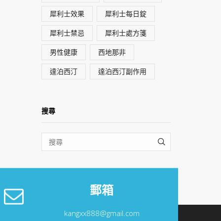
犀利士效果
犀利士每日錠
犀利士禁忌
犀利士處方箋
男性健康
西地那非
達泊西汀
達泊西汀副作用
搜尋
SEARCH
郵箱
kangxx888@gmail.com