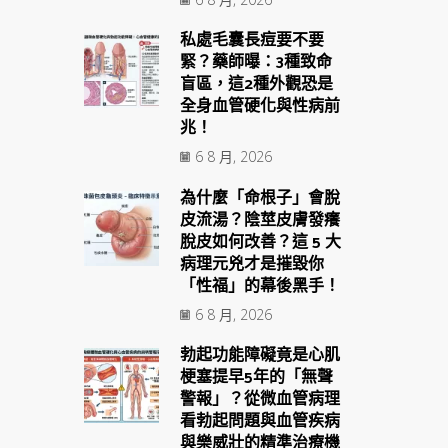
私處毛囊長痘要不要
緊？藥師曝：3種致命
盲區，這2種外觀恐是
全身血管硬化與性病前
兆！
6 8 月, 2026
為什麼「命根子」會脫
皮流湯？陰莖皮膚發癢
脫皮如何改善？這 5 大
病理元兇才是摧毀你
「性福」的幕後黑手！
6 8 月, 2026
勃起功能障礙竟是心肌
梗塞提早5年的「無聲
警報」？從微血管病理
看勃起問題與血管疾病
與樂威壯的精準治療機