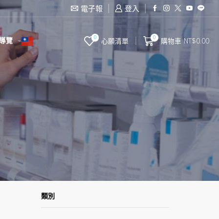
滿2000台幣免運費
電子報
登入
0
0
導覽
心願清單
購物車
NT$
0.00
類別