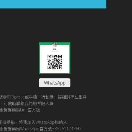
WhatsApp
方帳號@833gvbce或手機「行動碼」掃描對準左圖將
帳號，可隨時聯絡我們的客服人員
康馨馨藥局Line官方號
pp相機掃描，將我加入WhatsApp聯絡人
馨馨藥局WhatsApp官方號+85261174360