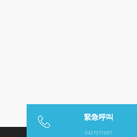
緊急呼叫
0437071097