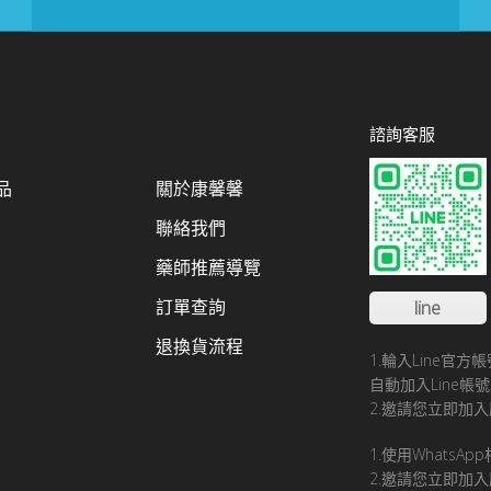
諮詢客服
品
關於康馨馨
聯絡我們
藥師推薦導覽
訂單查詢
line
退換貨流程
1.輪入Line官
自動加入Line
2.邀請您立即加入
1.使用WhatsA
2.邀請您立即加入康