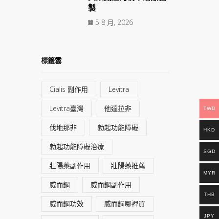
製
5 8 月, 2026
標籤雲
Cialis 副作用
Levitra
Levitra臺灣
他達拉非
TWD
伐地那非
勃起功能障礙
HKD
勃起功能障礙治療
SGD
壯陽藥副作用
壯陽藥推薦
MYR
威而鋼
威而鋼副作用
THB
威而鋼功效
威而鋼哪裡買
JPY