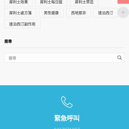
犀利士效果
犀利士每日錠
犀利士禁忌
犀利士處方箋
男性健康
西地那非
達泊西汀
達泊西汀副作用
搜尋
SEA
緊急呼叫