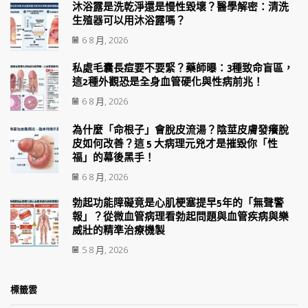
沐浴露是洗乾淨還是慢性毀壞？醫學解密：清洗
生殖器可以用沐浴露嗎？
6 8 月, 2026
私處毛囊長痘要不要緊？藥師曝：3種致命盲區，
這2種外觀恐是全身血管硬化與性病前兆！
6 8 月, 2026
為什麼「命根子」會脫皮流湯？陰莖皮膚發癢脫
皮如何改善？這 5 大病理元兇才是摧毀你「性
福」的幕後黑手！
6 8 月, 2026
勃起功能障礙竟是心肌梗塞提早5年的「無聲警
報」？從微血管病理看勃起問題與血管疾病與樂
威壯的精準治療機製
5 8 月, 2026
標籤雲