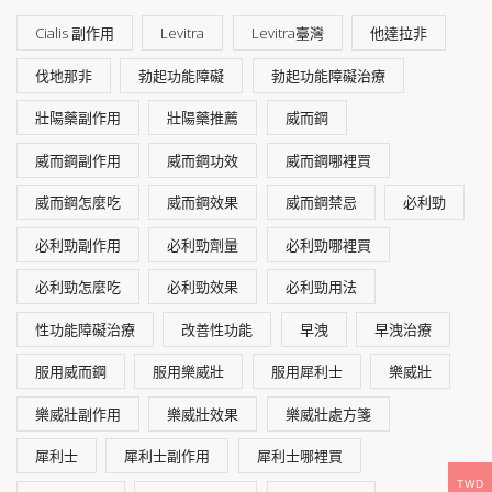
Cialis 副作用
Levitra
Levitra臺灣
他達拉非
伐地那非
勃起功能障礙
勃起功能障礙治療
壯陽藥副作用
壯陽藥推薦
威而鋼
威而鋼副作用
威而鋼功效
威而鋼哪裡買
威而鋼怎麼吃
威而鋼效果
威而鋼禁忌
必利勁
必利勁副作用
必利勁劑量
必利勁哪裡買
必利勁怎麼吃
必利勁效果
必利勁用法
性功能障礙治療
改善性功能
早洩
早洩治療
服用威而鋼
服用樂威壯
服用犀利士
樂威壯
樂威壯副作用
樂威壯效果
樂威壯處方箋
犀利士
犀利士副作用
犀利士哪裡買
TWD