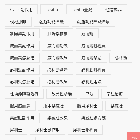
Cialis 副作用
Levitra
Levitra臺灣
他達拉非
伐地那非
勃起功能障礙
勃起功能障礙治療
壯陽藥副作用
壯陽藥推薦
威而鋼
威而鋼副作用
威而鋼功效
威而鋼哪裡買
威而鋼怎麼吃
威而鋼效果
威而鋼禁忌
必利勁
必利勁副作用
必利勁劑量
必利勁哪裡買
必利勁怎麼吃
必利勁效果
必利勁用法
性功能障礙治療
改善性功能
早洩
早洩治療
服用威而鋼
服用樂威壯
服用犀利士
樂威壯
樂威壯副作用
樂威壯效果
樂威壯處方箋
犀利士
犀利士副作用
犀利士哪裡買
TWD