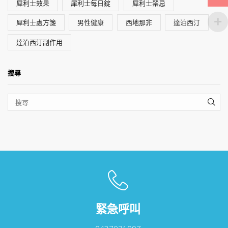
犀利士效果
犀利士每日錠
犀利士禁忌
犀利士處方箋
男性健康
西地那非
達泊西汀
達泊西汀副作用
搜尋
SEA
緊急呼叫