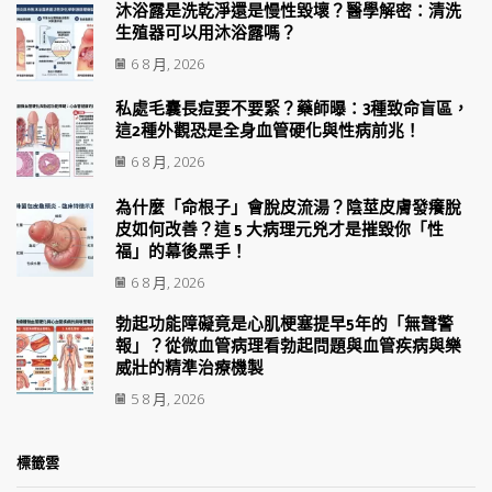
沐浴露是洗乾淨還是慢性毀壞？醫學解密：清洗
生殖器可以用沐浴露嗎？
6 8 月, 2026
私處毛囊長痘要不要緊？藥師曝：3種致命盲區，
這2種外觀恐是全身血管硬化與性病前兆！
6 8 月, 2026
為什麼「命根子」會脫皮流湯？陰莖皮膚發癢脫
皮如何改善？這 5 大病理元兇才是摧毀你「性
福」的幕後黑手！
6 8 月, 2026
勃起功能障礙竟是心肌梗塞提早5年的「無聲警
報」？從微血管病理看勃起問題與血管疾病與樂
威壯的精準治療機製
5 8 月, 2026
標籤雲