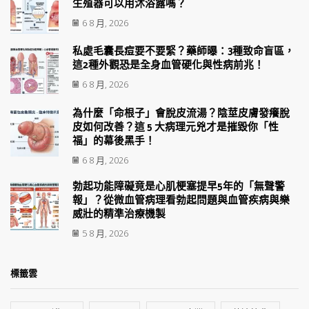
生殖器可以用沐浴露嗎？
6 8 月, 2026
私處毛囊長痘要不要緊？藥師曝：3種致命盲區，
這2種外觀恐是全身血管硬化與性病前兆！
6 8 月, 2026
為什麼「命根子」會脫皮流湯？陰莖皮膚發癢脫
皮如何改善？這 5 大病理元兇才是摧毀你「性
福」的幕後黑手！
6 8 月, 2026
勃起功能障礙竟是心肌梗塞提早5年的「無聲警
報」？從微血管病理看勃起問題與血管疾病與樂
威壯的精準治療機製
5 8 月, 2026
標籤雲