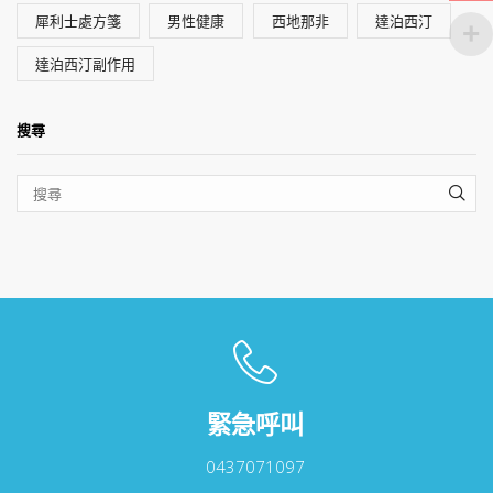
犀利士處方箋
男性健康
西地那非
達泊西汀
達泊西汀副作用
搜尋
SEA
緊急呼叫
0437071097