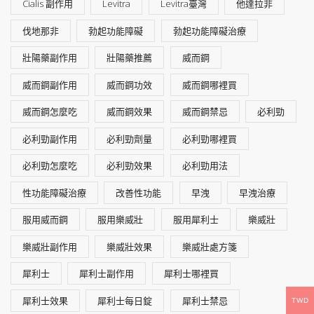
Cialis 副作用
Levitra
Levitra臺灣
他達拉非
伐地那非
勃起功能障礙
勃起功能障礙治療
壯陽藥副作用
壯陽藥推薦
威而鋼
威而鋼副作用
威而鋼功效
威而鋼哪裡買
威而鋼怎麼吃
威而鋼效果
威而鋼禁忌
必利勁
必利勁副作用
必利勁劑量
必利勁哪裡買
必利勁怎麼吃
必利勁效果
必利勁用法
性功能障礙治療
改善性功能
早洩
早洩治療
服用威而鋼
服用樂威壯
服用犀利士
樂威壯
樂威壯副作用
樂威壯效果
樂威壯處方箋
犀利士
犀利士副作用
犀利士哪裡買
犀利士效果
犀利士每日錠
犀利士禁忌
TWD