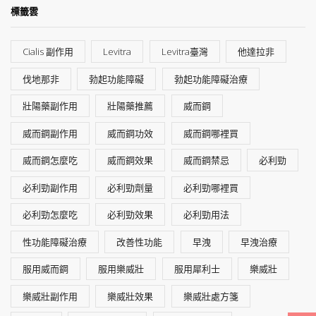
標籤雲
Cialis 副作用
Levitra
Levitra臺灣
他達拉非
伐地那非
勃起功能障礙
勃起功能障礙治療
壯陽藥副作用
壯陽藥推薦
威而鋼
威而鋼副作用
威而鋼功效
威而鋼哪裡買
威而鋼怎麼吃
威而鋼效果
威而鋼禁忌
必利勁
必利勁副作用
必利勁劑量
必利勁哪裡買
必利勁怎麼吃
必利勁效果
必利勁用法
性功能障礙治療
改善性功能
早洩
早洩治療
服用威而鋼
服用樂威壯
服用犀利士
樂威壯
樂威壯副作用
樂威壯效果
樂威壯處方箋