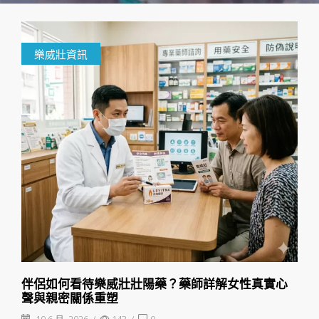
樂威壯資訊
伴侶如何看待樂威壯壯陽藥？藥師詳解女性真實心
聲與親密關係重塑
10 6 月, 2026
/
143
/
0