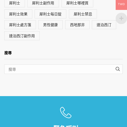
犀利士
犀利士副作用
犀利士哪裡買
TWD
犀利士效果
犀利士每日錠
犀利士禁忌
犀利士處方箋
男性健康
西地那非
達泊西汀
達泊西汀副作用
搜尋
SEA