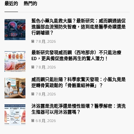
最近的
熱門的
藍色小藥丸能救大腦？最新研究：威而鋼通過促
進腦部血流預防失智癥，這到底是醫學奇蹟還是
行銷噱頭？
7 8 月, 2026
最新研究發現威而鋼（西地那非）不只能治療
ED，更具備促進骨骼再生的驚人潛力！
7 8 月, 2026
威而鋼只能壯陽？科學家驚天發現：小藍丸竟是
逆轉骨質疏鬆的「骨骼重組神藥」？
7 8 月, 2026
沐浴露是洗乾淨還是慢性毀壞？醫學解密：清洗
生殖器可以用沐浴露嗎？
6 8 月, 2026