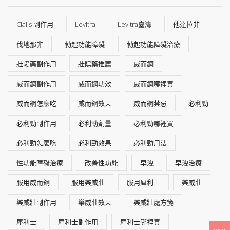
Cialis 副作用
Levitra
Levitra臺灣
他達拉非
伐地那非
勃起功能障礙
勃起功能障礙治療
壯陽藥副作用
壯陽藥推薦
威而鋼
威而鋼副作用
威而鋼功效
威而鋼哪裡買
威而鋼怎麼吃
威而鋼效果
威而鋼禁忌
必利勁
必利勁副作用
必利勁劑量
必利勁哪裡買
必利勁怎麼吃
必利勁效果
必利勁用法
性功能障礙治療
改善性功能
早洩
早洩治療
服用威而鋼
服用樂威壯
服用犀利士
樂威壯
樂威壯副作用
樂威壯效果
樂威壯處方箋
犀利士
犀利士副作用
犀利士哪裡買