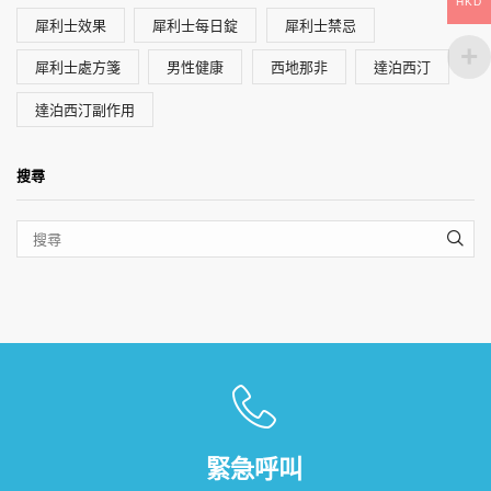
HKD
犀利士效果
犀利士每日錠
犀利士禁忌
犀利士處方箋
男性健康
西地那非
達泊西汀
達泊西汀副作用
搜尋
SEA
緊急呼叫