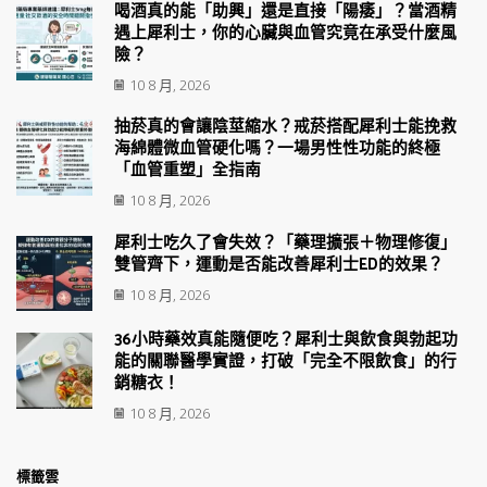
喝酒真的能「助興」還是直接「陽痿」？當酒精
遇上犀利士，你的心臟與血管究竟在承受什麼風
險？
10 8 月, 2026
抽菸真的會讓陰莖縮水？戒菸搭配犀利士能挽救
海綿體微血管硬化嗎？一場男性性功能的終極
「血管重塑」全指南
10 8 月, 2026
犀利士吃久了會失效？「藥理擴張＋物理修復」
雙管齊下，運動是否能改善犀利士ED的效果？
10 8 月, 2026
36小時藥效真能隨便吃？犀利士與飲食與勃起功
能的關聯醫學實證，打破「完全不限飲食」的行
銷糖衣！
10 8 月, 2026
標籤雲