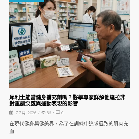
犀利士能當健身補充劑嗎？醫學專家詳解他達拉非
對重訓泵感與運動表現的影響
7 7 月, 2026
/
86
/
0
在現代健身與健美界，為了在訓練中追求極致的肌肉充
血...