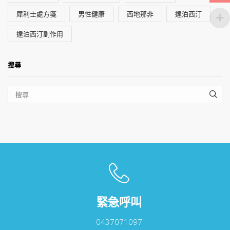
犀利士處方箋
男性健康
西地那非
達泊西汀
達泊西汀副作用
搜尋
SEA
緊急呼叫
0437071097