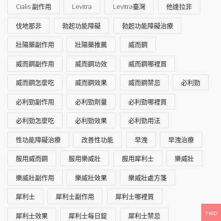
Cialis 副作用
Levitra
Levitra臺灣
他達拉非
伐地那非
勃起功能障礙
勃起功能障礙治療
壯陽藥副作用
壯陽藥推薦
威而鋼
威而鋼副作用
威而鋼功效
威而鋼哪裡買
威而鋼怎麼吃
威而鋼效果
威而鋼禁忌
必利勁
必利勁副作用
必利勁劑量
必利勁哪裡買
必利勁怎麼吃
必利勁效果
必利勁用法
性功能障礙治療
改善性功能
早洩
早洩治療
服用威而鋼
服用樂威壯
服用犀利士
樂威壯
樂威壯副作用
樂威壯效果
樂威壯處方箋
犀利士
犀利士副作用
犀利士哪裡買
TWD
犀利士效果
犀利士每日錠
犀利士禁忌