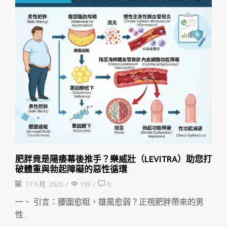
肥胖竟是陽痿幕後推手？樂威壯（LEVITRA）助您打
破體重與勃起障礙的惡性循環
17 6 月, 2026
/
159
/
0
一、 引言：腰圍愈粗，雄風愈弱？正視肥胖帶來的男
性...