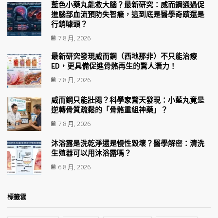
藍色小藥丸能救大腦？最新研究：威而鋼通過促
進腦部血流預防失智癥，這到底是醫學奇蹟還是
行銷噱頭？
7 8 月, 2026
最新研究發現威而鋼（西地那非）不只能治療
ED，更具備促進骨骼再生的驚人潛力！
7 8 月, 2026
威而鋼只能壯陽？科學家驚天發現：小藍丸竟是
逆轉骨質疏鬆的「骨骼重組神藥」？
7 8 月, 2026
沐浴露是洗乾淨還是慢性毀壞？醫學解密：清洗
生殖器可以用沐浴露嗎？
6 8 月, 2026
標籤雲