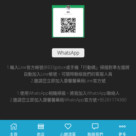
WhatsApp
1.輪入Line官方帳號@833gvbce或手機「行動碼」掃描對準左圖將
自動加入Line帳號，可隨時聯絡我們的客服人員
2.邀請您立即加入康馨馨藥局Line官方號
1.使用WhatsApp相機掃描，將我加入WhatsApp聯絡人
2.邀請您立即加入康馨馨藥局WhatsApp官方號+85261174360
© 2025 康馨馨國際醫藥有限公司版所有
主頁
商店
心願清單
聯絡我們
更多