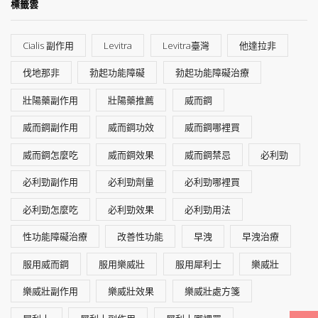
標籤雲
Cialis 副作用
Levitra
Levitra臺灣
他達拉非
伐地那非
勃起功能障礙
勃起功能障礙治療
壯陽藥副作用
壯陽藥推薦
威而鋼
威而鋼副作用
威而鋼功效
威而鋼哪裡買
威而鋼怎麼吃
威而鋼效果
威而鋼禁忌
必利勁
必利勁副作用
必利勁劑量
必利勁哪裡買
必利勁怎麼吃
必利勁效果
必利勁用法
性功能障礙治療
改善性功能
早洩
早洩治療
服用威而鋼
服用樂威壯
服用犀利士
樂威壯
樂威壯副作用
樂威壯效果
樂威壯處方箋