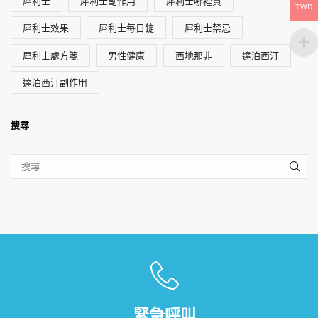
犀利士
犀利士副作用
犀利士哪裡買
TWD
犀利士效果
犀利士每日錠
犀利士禁忌
犀利士處方箋
男性健康
西地那非
達泊西汀
達泊西汀副作用
搜尋
SEA
緊急呼叫