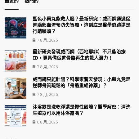
最近的
熱門的
藍色小藥丸能救大腦？最新研究：威而鋼通過促
進腦部血流預防失智癥，這到底是醫學奇蹟還是
行銷噱頭？
7 8 月, 2026
最新研究發現威而鋼（西地那非）不只能治療
ED，更具備促進骨骼再生的驚人潛力！
7 8 月, 2026
威而鋼只能壯陽？科學家驚天發現：小藍丸竟是
逆轉骨質疏鬆的「骨骼重組神藥」？
7 8 月, 2026
沐浴露是洗乾淨還是慢性毀壞？醫學解密：清洗
生殖器可以用沐浴露嗎？
6 8 月, 2026