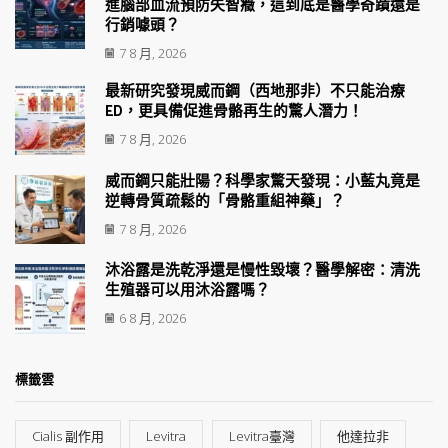
進腦部血流預防失智癥，這到底是醫學奇蹟還是
行銷噱頭？
7 8 月, 2026
最新研究發現威而鋼（西地那非）不只能治療
ED，更具備促進骨骼再生的驚人潛力！
7 8 月, 2026
威而鋼只能壯陽？科學家驚天發現：小藍丸竟是
逆轉骨質疏鬆的「骨骼重組神藥」？
7 8 月, 2026
沐浴露是洗乾淨還是慢性毀壞？醫學解密：清洗
生殖器可以用沐浴露嗎？
6 8 月, 2026
標籤雲
Cialis 副作用
Levitra
Levitra臺灣
他達拉非