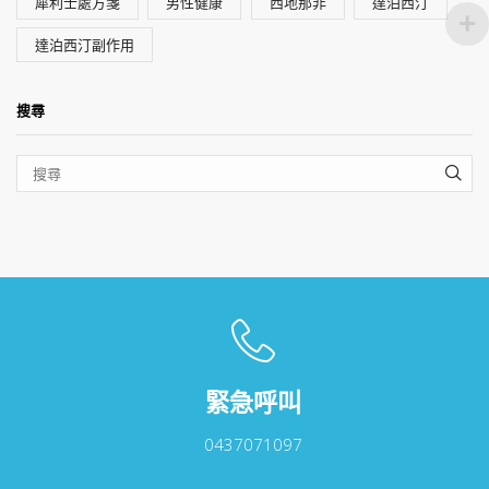
犀利士處方箋
男性健康
西地那非
達泊西汀
達泊西汀副作用
搜尋
SEA
緊急呼叫
0437071097