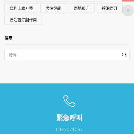
犀利士處方箋
男性健康
西地那非
達泊西汀
達泊西汀副作用
搜尋
SEA
緊急呼叫
0437071097