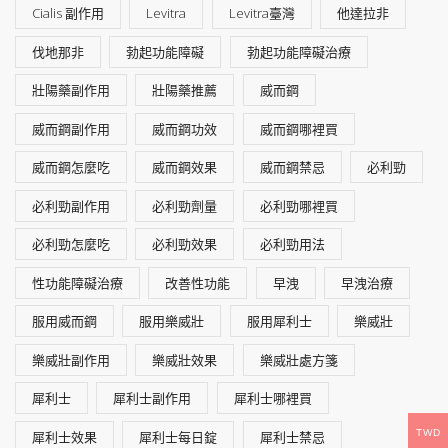
Cialis 副作用
Levitra
Levitra臺灣
他達拉非
伐地那非
勃起功能障礙
勃起功能障礙治療
壯陽藥副作用
壯陽藥推薦
威而鋼
威而鋼副作用
威而鋼功效
威而鋼哪裡買
威而鋼怎麼吃
威而鋼效果
威而鋼禁忌
必利勁
必利勁副作用
必利勁劑量
必利勁哪裡買
必利勁怎麼吃
必利勁效果
必利勁用法
性功能障礙治療
改善性功能
早洩
早洩治療
服用威而鋼
服用樂威壯
服用犀利士
樂威壯
樂威壯副作用
樂威壯效果
樂威壯處方箋
犀利士
犀利士副作用
犀利士哪裡買
TWD
犀利士效果
犀利士每日錠
犀利士禁忌