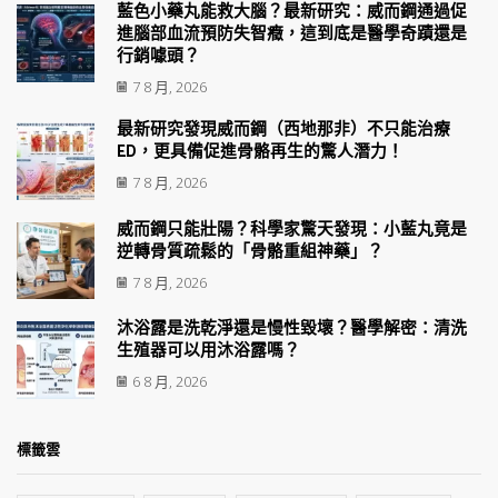
藍色小藥丸能救大腦？最新研究：威而鋼通過促
進腦部血流預防失智癥，這到底是醫學奇蹟還是
行銷噱頭？
7 8 月, 2026
最新研究發現威而鋼（西地那非）不只能治療
ED，更具備促進骨骼再生的驚人潛力！
7 8 月, 2026
威而鋼只能壯陽？科學家驚天發現：小藍丸竟是
逆轉骨質疏鬆的「骨骼重組神藥」？
7 8 月, 2026
沐浴露是洗乾淨還是慢性毀壞？醫學解密：清洗
生殖器可以用沐浴露嗎？
6 8 月, 2026
標籤雲