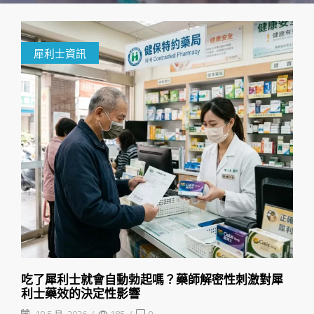
犀利士資訊
吃了犀利士就會自動勃起嗎？藥師解密性刺激對犀
利士藥效的決定性影響
19 5 月, 2026
/
185
/
0