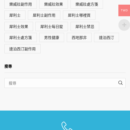
樂威壯副作用
樂威壯效果
樂威壯處方箋
TWD
犀利士
犀利士副作用
犀利士哪裡買
犀利士效果
犀利士每日錠
犀利士禁忌
犀利士處方箋
男性健康
西地那非
達泊西汀
達泊西汀副作用
搜尋
SEA