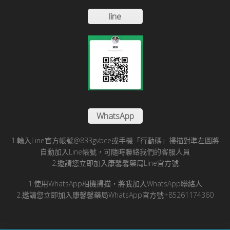
line
WhatsApp
1.輪入Line官方帳號@833gvbce或手機「行動碼」掃描對準左圖將
自動加入Line帳號，可隨時聯絡我們的客服人員
2.邀請您立即加入康馨馨藥局Line官方號
1.使用WhatsApp相機掃描，將我加入WhatsApp聯絡人
2.邀請您立即加入康馨馨藥局WhatsApp官方號+85261174360