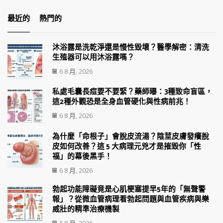
最近的
熱門的
沐浴露是洗乾淨還是慢性毀壞？醫學解密：清洗
生殖器可以用沐浴露嗎？
6 8 月, 2026
私處毛囊長痘要不要緊？藥師曝：3種致命盲區，
這2種外觀恐是全身血管硬化與性病前兆！
6 8 月, 2026
為什麼「命根子」會脫皮流湯？陰莖皮膚發癢脫
皮如何改善？這 5 大病理元兇才是摧毀你「性
福」的幕後黑手！
6 8 月, 2026
勃起功能障礙竟是心肌梗塞提早5年的「無聲警
報」？從微血管病理看勃起問題與血管疾病與樂
威壯的精準治療機製
5 8 月, 2026