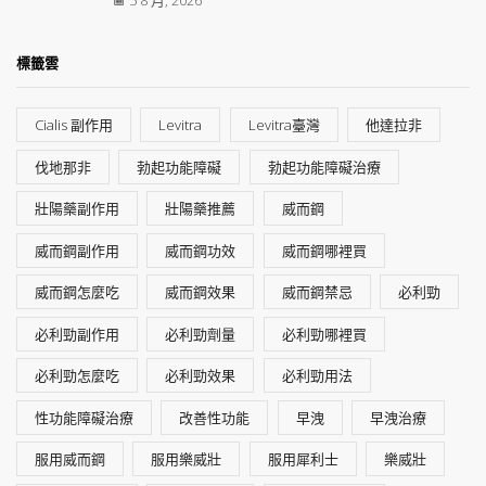
標籤雲
Cialis 副作用
Levitra
Levitra臺灣
他達拉非
伐地那非
勃起功能障礙
勃起功能障礙治療
壯陽藥副作用
壯陽藥推薦
威而鋼
威而鋼副作用
威而鋼功效
威而鋼哪裡買
威而鋼怎麼吃
威而鋼效果
威而鋼禁忌
必利勁
必利勁副作用
必利勁劑量
必利勁哪裡買
必利勁怎麼吃
必利勁效果
必利勁用法
性功能障礙治療
改善性功能
早洩
早洩治療
服用威而鋼
服用樂威壯
服用犀利士
樂威壯