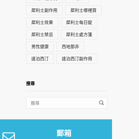
犀利士副作用
犀利士哪裡買
犀利士效果
犀利士每日錠
犀利士禁忌
犀利士處方箋
男性健康
西地那非
達泊西汀
達泊西汀副作用
搜尋
SEARCH
郵箱