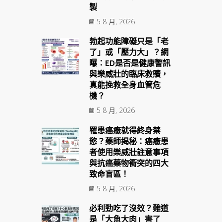
製
5 8 月, 2026
勃起功能障礙只是「老
了」或「壓力大」？網
曝：ED是否是健康警訊
與樂威壯的臨床救贖，
真能挽救全身血管危
機？
5 8 月, 2026
罹患癌癥就得終身禁
慾？藥師揭秘：癌癥患
者使用樂威壯註意事項
與抗癌藥物衝突的四大
致命盲區！
5 8 月, 2026
必利勁吃了沒效？難道
是「大魚大肉」害了