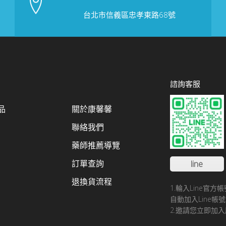
台北市信義區忠孝東路68號
諮詢客服
品
關於康馨馨
聯絡我們
藥師推薦導覽
訂單查詢
line
退換貨流程
1.輪入Line官
自動加入Line
2.邀請您立即加入