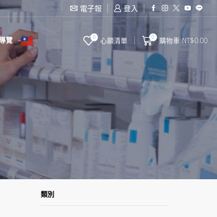
滿2000台幣免運費
電子報
登入
0
0
導覽
心願清單
購物車
NT$
0.00
類別