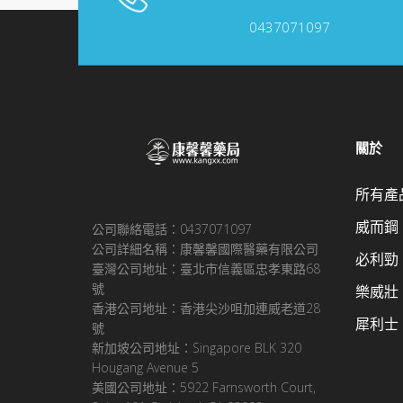
0437071097
關於
所有產
威而鋼
公司聯絡電話：0437071097
公司詳細名稱：康馨馨國際醫藥有限公司
必利勁
臺灣公司地址：臺北市信義區忠孝東路68
號
樂威壯
香港公司地址：香港尖沙咀加連威老道28
犀利士
號
新加坡公司地址：Singapore BLK 320
Hougang Avenue 5
美國公司地址：5922 Farnsworth Court,