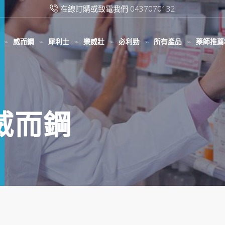
在線訂購或致電我們 0437070132
威而鋼
犀利士
樂威壯
必利勁
所有產品
藥師推薦
吃威而鋼