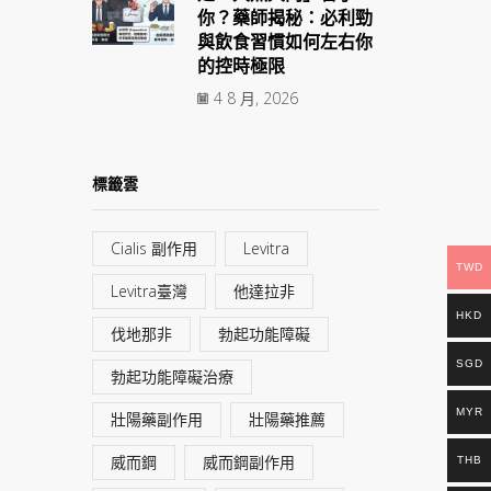
你？藥師揭秘：必利勁
與飲食習慣如何左右你
的控時極限
4 8 月, 2026
標籤雲
Cialis 副作用
Levitra
TWD
Levitra臺灣
他達拉非
HKD
伐地那非
勃起功能障礙
SGD
勃起功能障礙治療
MYR
壯陽藥副作用
壯陽藥推薦
威而鋼
威而鋼副作用
THB