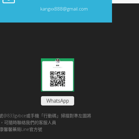
kangxx888@gmail.com
WhatsApp
方帳號@833gvbce或手機「行動碼」掃描對準左圖將
帳號，可隨時聯絡我們的客服人員
康馨馨藥局Line官方號