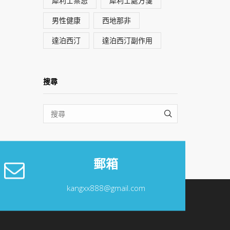
犀利士禁忌
犀利士處方箋
男性健康
西地那非
達泊西汀
達泊西汀副作用
搜尋
SEARCH
郵箱
kangxx888@gmail.com