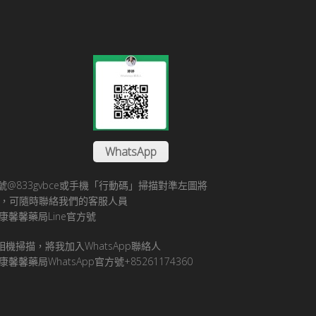
WhatsApp
方帳號@833gvbce或手機「行動碼」掃描對準左圖將
帳號，可隨時聯絡我們的客服人員
康馨馨藥局Line官方號
pp相機掃描，將我加入WhatsApp聯絡人
馨馨藥局WhatsApp官方號+85261174360