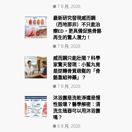
7 8 月, 2026
最新研究發現威而鋼
（西地那非）不只能治
療ED，更具備促進骨骼
再生的驚人潛力！
7 8 月, 2026
威而鋼只能壯陽？科學
家驚天發現：小藍丸竟
是逆轉骨質疏鬆的「骨
骼重組神藥」？
7 8 月, 2026
沐浴露是洗乾淨還是慢
性毀壞？醫學解密：清
洗生殖器可以用沐浴露
嗎？
6 8 月, 2026