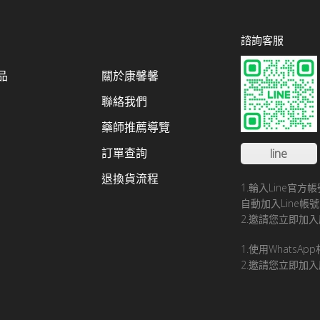
諮詢客服
品
關於康馨馨
聯絡我們
藥師推薦導覽
訂單查詢
line
退換貨流程
1.輪入Line官
自動加入Line
2.邀請您立即加入
1.使用WhatsA
2.邀請您立即加入康