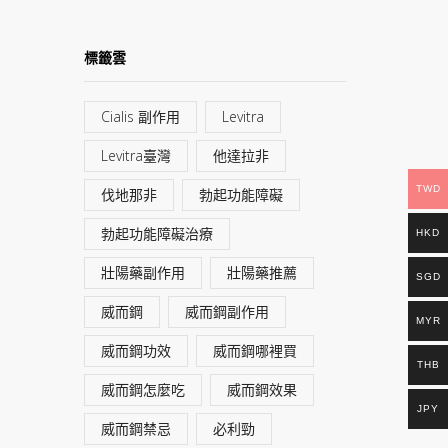
標籤雲
Cialis 副作用
Levitra
Levitra臺灣
他達拉非
TWD
伐地那非
勃起功能障礙
勃起功能障礙治療
HKD
壯陽藥副作用
壯陽藥推薦
SGD
威而鋼
威而鋼副作用
MYR
威而鋼功效
威而鋼哪裡買
THB
威而鋼怎麼吃
威而鋼效果
JPY
威而鋼禁忌
必利勁