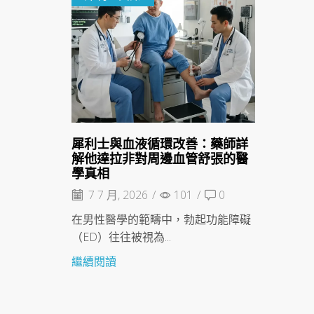
犀利士與血液循環改善：藥師詳
解他達拉非對周邊血管舒張的醫
學真相
7 7 月, 2026
/
101
/
0
在男性醫學的範疇中，勃起功能障礙
（ED）往往被視為...
繼續閱讀