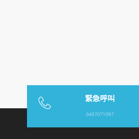
緊急呼叫
0437071097