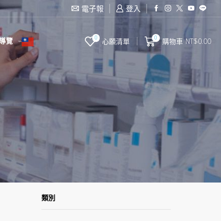
滿2000台幣免運費
電子報
登入
0
0
導覽
心願清單
購物車
NT$
0.00
類別