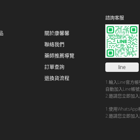
諮詢客服
品
關於康馨馨
聯絡我們
藥師推薦導覽
訂單查詢
line
退換貨流程
1.輪入Line官
自動加入Line
2.邀請您立即加入
1.使用WhatsA
2.邀請您立即加入康