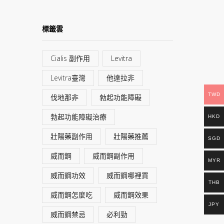
標籤雲
Cialis 副作用
Levitra
Levitra臺灣
他達拉非
TWD
伐地那非
勃起功能障礙
勃起功能障礙治療
HKD
壯陽藥副作用
壯陽藥推薦
SGD
威而鋼
威而鋼副作用
MYR
威而鋼功效
威而鋼哪裡買
THB
威而鋼怎麼吃
威而鋼效果
JPY
威而鋼禁忌
必利勁