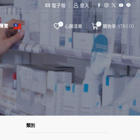
滿2000台幣免運費
電子報
登入
0
0
導覽
心願清單
購物車
NT$
0.00
類別