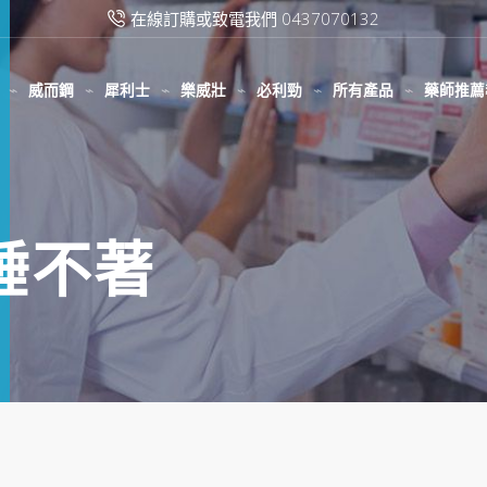
在線訂購或致電我們 0437070132
威而鋼
犀利士
樂威壯
必利勁
所有產品
藥師推薦
藥睡不著