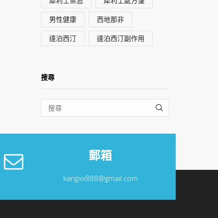
犀利士禁忌
犀利士處方箋
男性健康
西地那非
達泊西汀
達泊西汀副作用
搜尋
SEARCH
郵箱
kangxx888@gmail.com