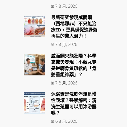
7 8 月, 2026
最新研究發現威而鋼
（西地那非）不只能治
療ED，更具備促進骨骼
再生的驚人潛力！
7 8 月, 2026
威而鋼只能壯陽？科學
家驚天發現：小藍丸竟
是逆轉骨質疏鬆的「骨
骼重組神藥」？
7 8 月, 2026
沐浴露是洗乾淨還是慢
性毀壞？醫學解密：清
洗生殖器可以用沐浴露
嗎？
6 8 月, 2026