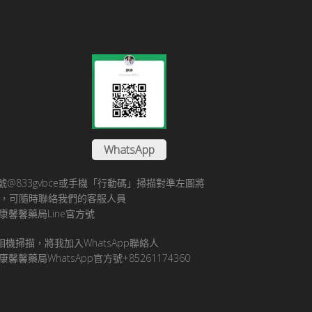
WhatsApp
方帳號@833gvbce或手機「行動碼」掃描對準左圖將
帳號，可隨時聯絡我們的客服人員
康馨馨藥局Line官方號
pp相機掃描，將我加入WhatsApp聯絡人
馨馨藥局WhatsApp官方號+85261174360