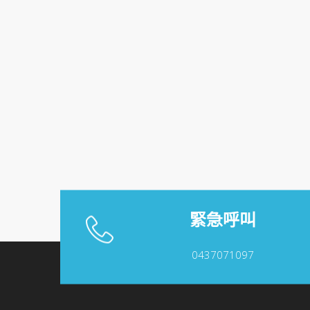
緊急呼叫
0437071097