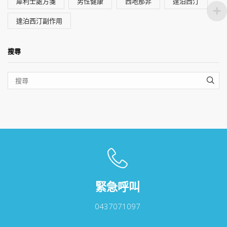
犀利士處方箋
男性健康
西地那非
達泊西汀
達泊西汀副作用
搜尋
SEA
緊急呼叫
0437071097