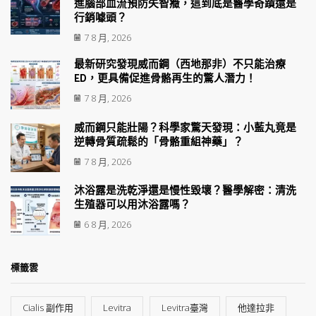
進腦部血流預防失智癥，這到底是醫學奇蹟還是
行銷噱頭？
7 8 月, 2026
最新研究發現威而鋼（西地那非）不只能治療
ED，更具備促進骨骼再生的驚人潛力！
7 8 月, 2026
威而鋼只能壯陽？科學家驚天發現：小藍丸竟是
逆轉骨質疏鬆的「骨骼重組神藥」？
7 8 月, 2026
沐浴露是洗乾淨還是慢性毀壞？醫學解密：清洗
生殖器可以用沐浴露嗎？
6 8 月, 2026
標籤雲
Cialis 副作用
Levitra
Levitra臺灣
他達拉非