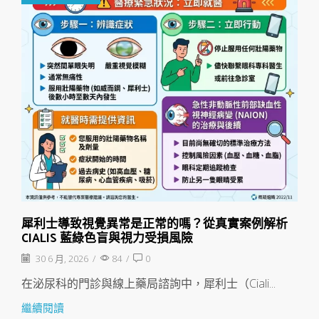
犀利士導致視覺異常是正常的嗎？從真實案例解析
CIALIS 藍綠色盲與視力受損風險
30 6 月, 2026
/
84
/
0
在泌尿科的門診與線上藥局諮詢中，犀利士（Ciali...
繼續閱讀