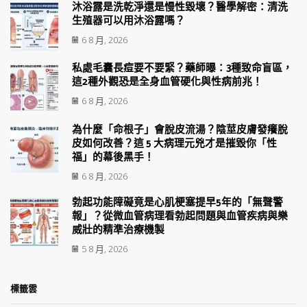
沐浴露是洗乾淨還是慢性毀壞？醫學解密：清洗
生殖器可以用沐浴露嗎？
6 8 月, 2026
私處毛囊長痘要不要緊？藥師曝：3種致命盲區，
這2種外觀恐是全身血管硬化與性病前兆！
6 8 月, 2026
為什麼「命根子」會脫皮流湯？陰莖皮膚發癢脫
皮如何改善？這 5 大病理元兇才是摧毀你「性
福」的幕後黑手！
6 8 月, 2026
勃起功能障礙竟是心肌梗塞提早5年的「無聲警
報」？從微血管病理看勃起問題與血管疾病與樂
威壯的精準治療機製
5 8 月, 2026
標籤雲