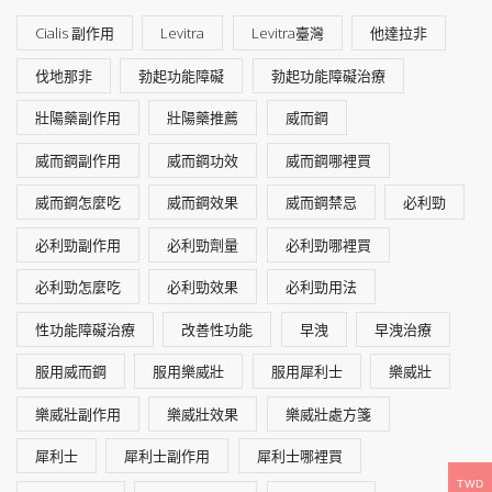
Cialis 副作用
Levitra
Levitra臺灣
他達拉非
伐地那非
勃起功能障礙
勃起功能障礙治療
壯陽藥副作用
壯陽藥推薦
威而鋼
威而鋼副作用
威而鋼功效
威而鋼哪裡買
威而鋼怎麼吃
威而鋼效果
威而鋼禁忌
必利勁
必利勁副作用
必利勁劑量
必利勁哪裡買
必利勁怎麼吃
必利勁效果
必利勁用法
性功能障礙治療
改善性功能
早洩
早洩治療
服用威而鋼
服用樂威壯
服用犀利士
樂威壯
樂威壯副作用
樂威壯效果
樂威壯處方箋
犀利士
犀利士副作用
犀利士哪裡買
TWD