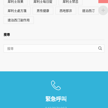
犀利士效果
犀利士每日錠
犀利士禁忌
犀利士處方箋
男性健康
西地那非
達泊西汀
達泊西汀副作用
搜尋
SEA
緊急呼叫