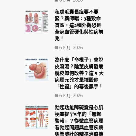
私處毛囊長痘要不要
緊？藥師曝：3種致命
盲區，這2種外觀恐是
全身血管硬化與性病前
兆！
6 8 月, 2026
為什麼「命根子」會脫
皮流湯？陰莖皮膚發癢
脫皮如何改善？這 5 大
病理元兇才是摧毀你
「性福」的幕後黑手！
6 8 月, 2026
勃起功能障礙竟是心肌
梗塞提早5年的「無聲
警報」？從微血管病理
看勃起問題與血管疾病
與樂威壯的精準治療機