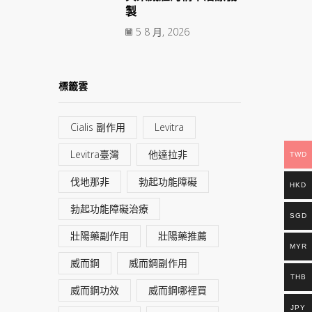
製
5 8 月, 2026
標籤雲
Cialis 副作用
Levitra
Levitra臺灣
他達拉非
TWD
伐地那非
勃起功能障礙
HKD
勃起功能障礙治療
SGD
壯陽藥副作用
壯陽藥推薦
MYR
威而鋼
威而鋼副作用
THB
威而鋼功效
威而鋼哪裡買
JPY