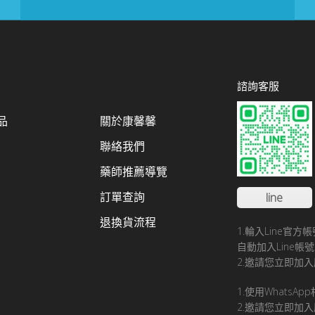
諮詢客服
品
關於康馨馨
聯絡我們
藥師推薦導覽
訂單查詢
line
退換貨流程
1.輪入Line官
自動加入Line
2.邀請您立即加入
1.使用WhatsA
2.邀請您立即加入康