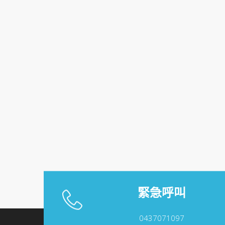
緊急呼叫
0437071097