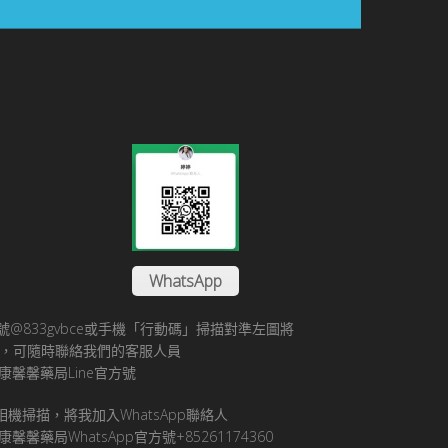
WhatsApp
方帳號@833gvbce或手機「行動碼」掃描對準左圖將
帳號，可隨時聯絡我們的客服人員
康馨馨藥局Line官方號
pp相機掃描，將我加入WhatsApp聯絡人
馨馨藥局WhatsApp官方號+85261174360