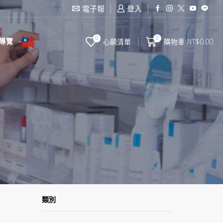
滿2000台幣免運費
電子報
登入
0
0
導覽
心願清單
購物車
NT$
0.00
類別