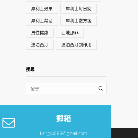
犀利士效果
犀利士每日錠
犀利士禁忌
犀利士處方箋
男性健康
西地那非
達泊西汀
達泊西汀副作用
搜尋
SEARCH
郵箱
kangxx888@gmail.com