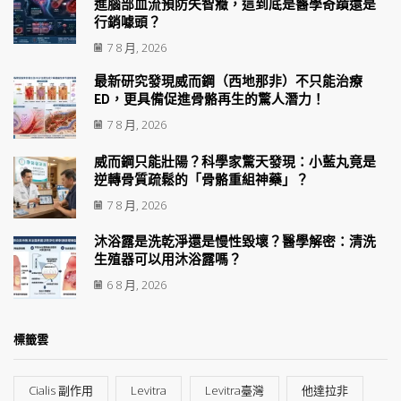
進腦部血流預防失智癥，這到底是醫學奇蹟還是
行銷噱頭？
7 8 月, 2026
最新研究發現威而鋼（西地那非）不只能治療
ED，更具備促進骨骼再生的驚人潛力！
7 8 月, 2026
威而鋼只能壯陽？科學家驚天發現：小藍丸竟是
逆轉骨質疏鬆的「骨骼重組神藥」？
7 8 月, 2026
沐浴露是洗乾淨還是慢性毀壞？醫學解密：清洗
生殖器可以用沐浴露嗎？
6 8 月, 2026
標籤雲
Cialis 副作用
Levitra
Levitra臺灣
他達拉非