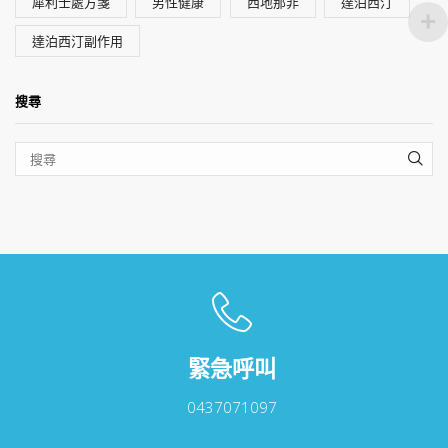
犀利士處方箋
男性健康
西地那非
達泊西汀
達泊西汀副作用
搜尋
SEA
緊急呼叫
0437071097