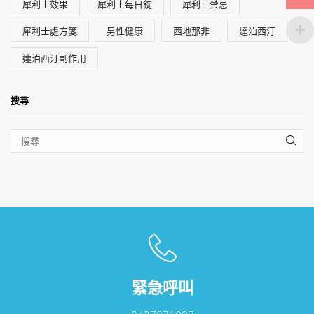
犀利士效果
犀利士每日錠
犀利士禁忌
犀利士處方箋
男性健康
西地那非
達泊西汀
達泊西汀副作用
搜尋
SEA
緊急呼叫