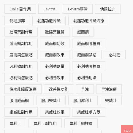
Cialis 副作用
Levitra
Levitra臺灣
他達拉非
伐地那非
勃起功能障礙
勃起功能障礙治療
壯陽藥副作用
壯陽藥推薦
威而鋼
威而鋼副作用
威而鋼功效
威而鋼哪裡買
威而鋼怎麼吃
威而鋼效果
威而鋼禁忌
必利勁
必利勁副作用
必利勁劑量
必利勁哪裡買
必利勁怎麼吃
必利勁效果
必利勁用法
性功能障礙治療
改善性功能
早洩
早洩治療
服用威而鋼
服用樂威壯
服用犀利士
樂威壯
樂威壯副作用
樂威壯效果
樂威壯處方箋
犀利士
犀利士副作用
犀利士哪裡買
TWD