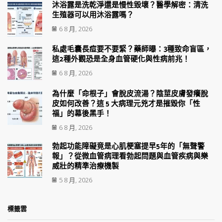
沐浴露是洗乾淨還是慢性毀壞？醫學解密：清洗
生殖器可以用沐浴露嗎？
6 8 月, 2026
私處毛囊長痘要不要緊？藥師曝：3種致命盲區，
這2種外觀恐是全身血管硬化與性病前兆！
6 8 月, 2026
為什麼「命根子」會脫皮流湯？陰莖皮膚發癢脫
皮如何改善？這 5 大病理元兇才是摧毀你「性
福」的幕後黑手！
6 8 月, 2026
勃起功能障礙竟是心肌梗塞提早5年的「無聲警
報」？從微血管病理看勃起問題與血管疾病與樂
威壯的精準治療機製
5 8 月, 2026
標籤雲