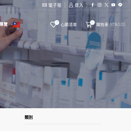
滿2000台幣免運費
電子報
登入
0
0
導覽
心願清單
購物車
NT$
0.00
類別