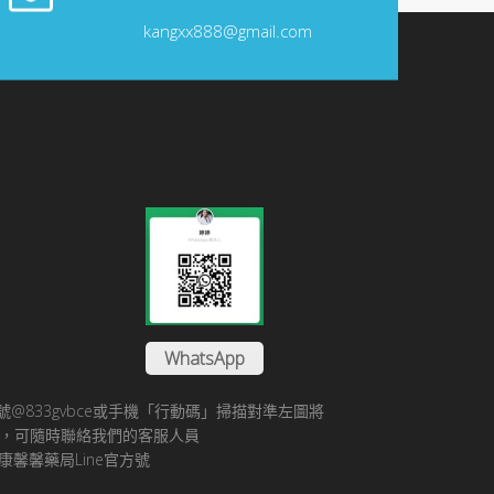
kangxx888@gmail.com
WhatsApp
方帳號@833gvbce或手機「行動碼」掃描對準左圖將
帳號，可隨時聯絡我們的客服人員
康馨馨藥局Line官方號