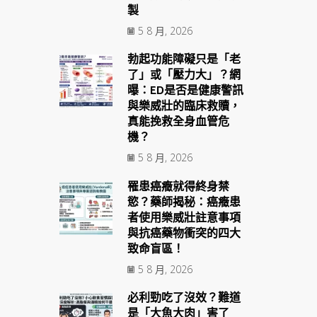
製
5 8 月, 2026
勃起功能障礙只是「老
了」或「壓力大」？網
曝：ED是否是健康警訊
與樂威壯的臨床救贖，
真能挽救全身血管危
機？
5 8 月, 2026
罹患癌癥就得終身禁
慾？藥師揭秘：癌癥患
者使用樂威壯註意事項
與抗癌藥物衝突的四大
致命盲區！
5 8 月, 2026
必利勁吃了沒效？難道
是「大魚大肉」害了