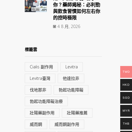
你？藥師揭秘：必利勁
與飲食習慣如何左右你
的控時極限
4 8 月, 2026
標籤雲
Cialis 副作用
Levitra
TWD
Levitra臺灣
他達拉非
HKD
伐地那非
勃起功能障礙
SGD
勃起功能障礙治療
MYR
壯陽藥副作用
壯陽藥推薦
威而鋼
威而鋼副作用
THB