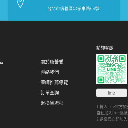
台北市信義區忠孝東路68號
諮詢客服
品
關於康馨馨
聯絡我們
藥師推薦導覽
訂單查詢
line
退換貨流程
1.輪入Line官
自動加入Line
2.邀請您立即加入