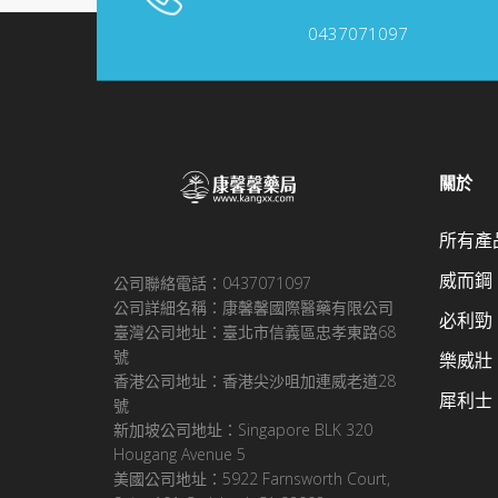
0437071097
關於
所有產
威而鋼
公司聯絡電話：0437071097
公司詳細名稱：康馨馨國際醫藥有限公司
必利勁
臺灣公司地址：臺北市信義區忠孝東路68
號
樂威壯
香港公司地址：香港尖沙咀加連威老道28
犀利士
號
新加坡公司地址：Singapore BLK 320
Hougang Avenue 5
美國公司地址：5922 Farnsworth Court,