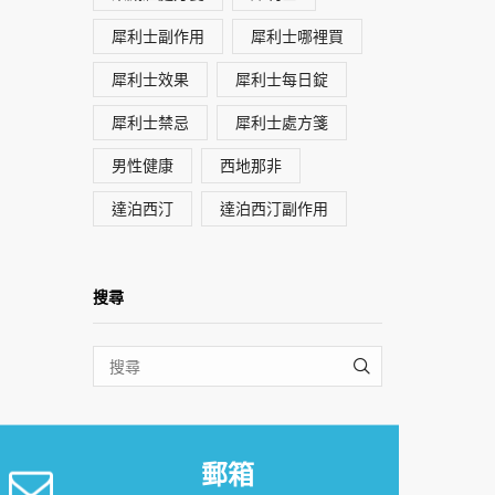
犀利士副作用
犀利士哪裡買
犀利士效果
犀利士每日錠
犀利士禁忌
犀利士處方箋
男性健康
西地那非
達泊西汀
達泊西汀副作用
搜尋
SEARCH
郵箱