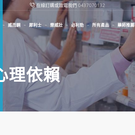
在線訂購或致電我們 0437070132
威而鋼
犀利士
樂威壯
必利勁
所有產品
藥師推薦
鋼心理依賴