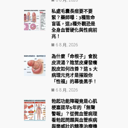
私處毛囊長痘要不要
緊？藥師曝：3種致命
盲區，這2種外觀恐是
全身血管硬化與性病前
兆！
6 8 月, 2026
為什麼「命根子」會脫
皮流湯？陰莖皮膚發癢
脫皮如何改善？這 5 大
病理元兇才是摧毀你
「性福」的幕後黑手！
6 8 月, 2026
勃起功能障礙竟是心肌
梗塞提早5年的「無聲
警報」？從微血管病理
看勃起問題與血管疾病
與樂威壯的精準治療機