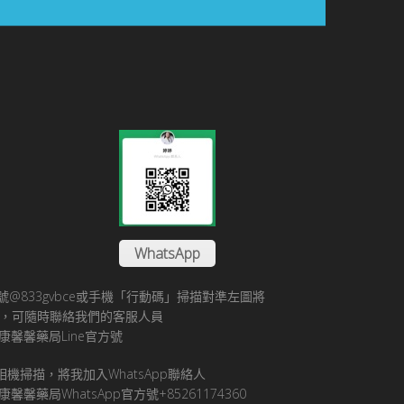
WhatsApp
方帳號@833gvbce或手機「行動碼」掃描對準左圖將
帳號，可隨時聯絡我們的客服人員
康馨馨藥局Line官方號
pp相機掃描，將我加入WhatsApp聯絡人
馨馨藥局WhatsApp官方號+85261174360