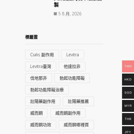
製
5 8 月, 2026
標籤雲
Cialis 副作用
Levitra
Levitra臺灣
他達拉非
TWD
伐地那非
勃起功能障礙
HKD
勃起功能障礙治療
SGD
壯陽藥副作用
壯陽藥推薦
MYR
威而鋼
威而鋼副作用
THB
威而鋼功效
威而鋼哪裡買
JPY