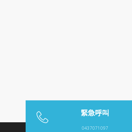
緊急呼叫
0437071097