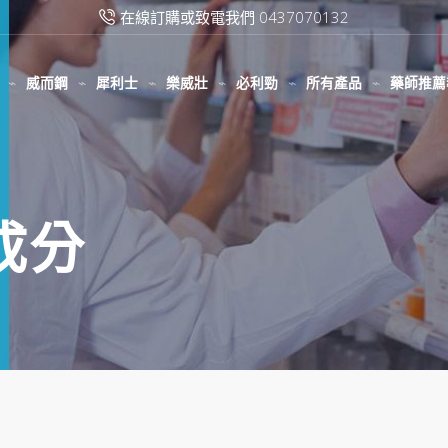
在線訂購或致電我們 0437070132
威而鋼
犀利士
樂威壯
必利勁
所有產品
藥師推薦
成分