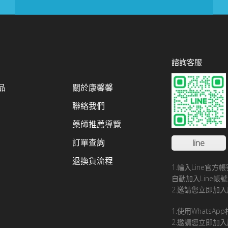
諮詢客服
品
關於康馨馨
聯絡我們
藥師推薦導覽
訂單查詢
line
退換貨流程
1.輪入Line官
自動加入Line
2.邀請您立即加入
1.使用WhatsA
2.邀請您立即加入康