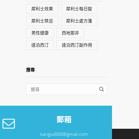
犀利士效果
犀利士每日錠
犀利士禁忌
犀利士處方箋
男性健康
西地那非
達泊西汀
達泊西汀副作用
搜尋
SEARCH
郵箱
kangxx888@gmail.com