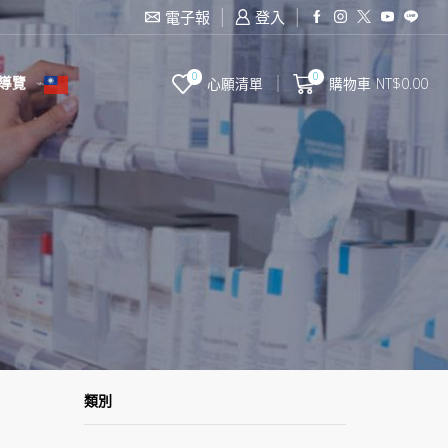
滿2000台幣免運費
電子報
登入
0
0
導覽
心願清單
購物車
NT$
0.00
類別