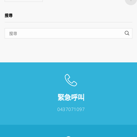
搜尋
SEA
緊急呼叫
0437071097