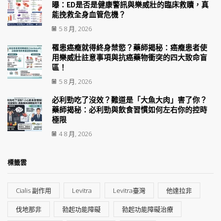
曝：ED是否是健康警訊與樂威壯的臨床救贖，真
能挽救全身血管危機？
5 8 月, 2026
罹患癌癥就得終身禁慾？藥師揭秘：癌癥患者使
用樂威壯註意事項與抗癌藥物衝突的四大致命盲
區！
5 8 月, 2026
必利勁吃了沒效？難道是「大魚大肉」害了你？
藥師揭秘：必利勁與飲食習慣如何左右你的控時
極限
4 8 月, 2026
標籤雲
Cialis 副作用
Levitra
Levitra臺灣
他達拉非
伐地那非
勃起功能障礙
勃起功能障礙治療