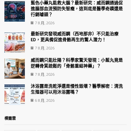
藍色小藥丸能救大腦？最新研究：威而鋼通過促
進腦部血流預防失智癥，這到底是醫學奇蹟還是
行銷噱頭？
7 8 月, 2026
最新研究發現威而鋼（西地那非）不只能治療
ED，更具備促進骨骼再生的驚人潛力！
7 8 月, 2026
威而鋼只能壯陽？科學家驚天發現：小藍丸竟是
逆轉骨質疏鬆的「骨骼重組神藥」？
7 8 月, 2026
沐浴露是洗乾淨還是慢性毀壞？醫學解密：清洗
生殖器可以用沐浴露嗎？
6 8 月, 2026
標籤雲