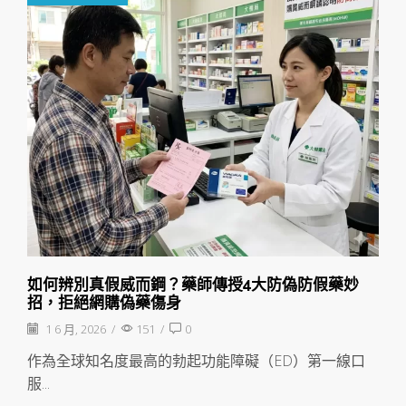
如何辨別真假威而鋼？藥師傳授4大防偽防假藥妙
招，拒絕網購偽藥傷身
1 6 月, 2026
/
151
/
0
作為全球知名度最高的勃起功能障礙（ED）第一線口
服...