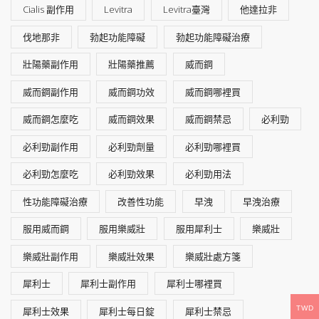
Cialis 副作用
Levitra
Levitra臺灣
他達拉非
伐地那非
勃起功能障礙
勃起功能障礙治療
壯陽藥副作用
壯陽藥推薦
威而鋼
威而鋼副作用
威而鋼功效
威而鋼哪裡買
威而鋼怎麼吃
威而鋼效果
威而鋼禁忌
必利勁
必利勁副作用
必利勁劑量
必利勁哪裡買
必利勁怎麼吃
必利勁效果
必利勁用法
性功能障礙治療
改善性功能
早洩
早洩治療
服用威而鋼
服用樂威壯
服用犀利士
樂威壯
樂威壯副作用
樂威壯效果
樂威壯處方箋
犀利士
犀利士副作用
犀利士哪裡買
TWD
犀利士效果
犀利士每日錠
犀利士禁忌