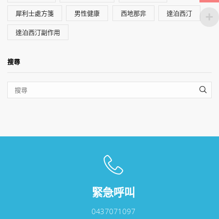
犀利士處方箋
男性健康
西地那非
達泊西汀
達泊西汀副作用
搜尋
SEA
緊急呼叫
0437071097